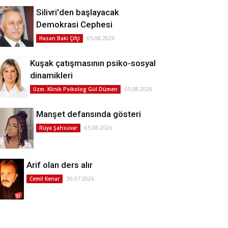
Silivri'den başlayacak
Demokrasi Cephesi
05.08.2026
Hasan Baki Çifçi
Kuşak çatışmasının psiko-sosyal
dinamikleri
05.08.2026
Uzm. Klinik Psikolog Gül Dümen
Manşet defansında gösteri
05.08.2026
Rüya Şahsuvar
Arif olan ders alır
30.07.2026
Cemil Kenar