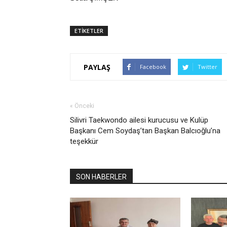
ETİKETLER
PAYLAŞ
Facebook
Twitter
« Önceki
Silivri Taekwondo ailesi kurucusu ve Kulüp
Başkanı Cem Soydaş’tan Başkan Balcıoğlu’na
teşekkür
SON HABERLER