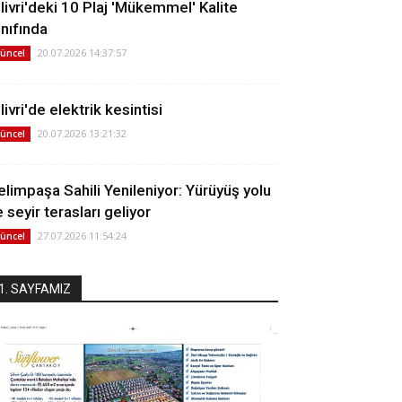
ilivri'deki 10 Plaj 'Mükemmel' Kalite
ınıfında
20.07.2026 14:37:57
üncel
livri'de elektrik kesintisi
20.07.2026 13:21:32
üncel
elimpaşa Sahili Yenileniyor: Yürüyüş yolu
 seyir terasları geliyor
27.07.2026 11:54:24
üncel
1. SAYFAMIZ