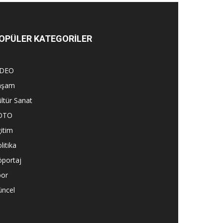
OPÜLER KATEGORİLER
İDEO
aşam
ltür Sanat
OTO
itim
litika
öportaj
por
üncel