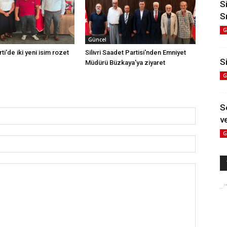
S
S
G
Güncel
rti'de iki yeni isim rozet
Silivri Saadet Partisi'nden Emniyet
Si
Müdürü Büzkaya'ya ziyaret
G
S
ve
G