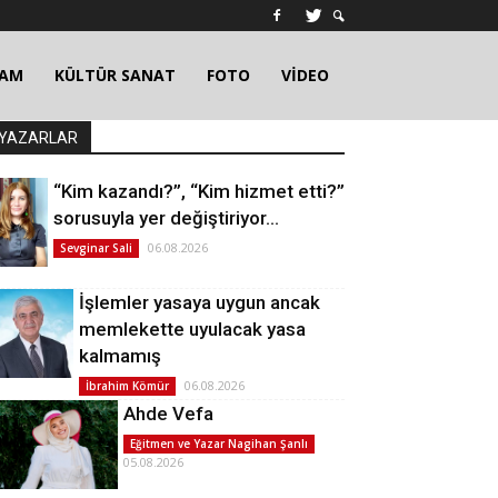
ŞAM
KÜLTÜR SANAT
FOTO
VİDEO
YAZARLAR
“Kim kazandı?”, “Kim hizmet etti?”
sorusuyla yer değiştiriyor…
06.08.2026
Sevginar Sali
İşlemler yasaya uygun ancak
memlekette uyulacak yasa
kalmamış
06.08.2026
İbrahim Kömür
Ahde Vefa
Eğitmen ve Yazar Nagihan Şanlı
05.08.2026