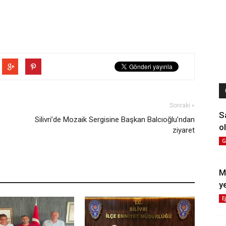
Sonraki »
S
Silivri’de Mozaik Sergisine Başkan Balcıoğlu’ndan
ol
ziyaret
G
M
y
E