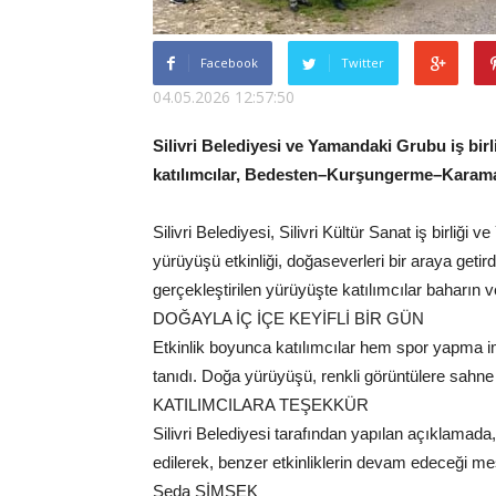
Facebook
Twitter
04.05.2026 12:57:50
Silivri Belediyesi ve Yamandaki Grubu iş bir
katılımcılar, Bedesten–Kurşungerme–Karamand
Silivri Belediyesi, Silivri Kültür Sanat iş birli
yürüyüşü etkinliği, doğaseverleri bir araya ge
gerçekleştirilen yürüyüşte katılımcılar baharın v
DOĞAYLA İÇ İÇE KEYİFLİ BİR GÜN
Etkinlik boyunca katılımcılar hem spor yapma im
tanıdı. Doğa yürüyüşü, renkli görüntülere sahne o
KATILIMCILARA TEŞEKKÜR
Silivri Belediyesi tarafından yapılan açıklamada
edilerek, benzer etkinliklerin devam edeceği mesa
Seda ŞİMŞEK