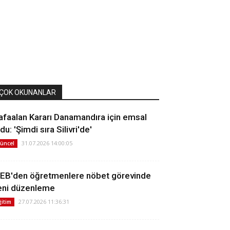
ÇOK OKUNANLAR
afaalan Kararı Danamandıra için emsal
du: 'Şimdi sıra Silivri'de'
31.07.2026 14:00:05
üncel
EB'den öğretmenlere nöbet görevinde
eni düzenleme
27.07.2026 11:36:31
ğitim