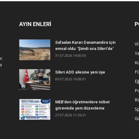
AYIN ENLERİ
P
Safaalan Kararı Danamandıra için
V
emsal oldu: 'Şimdi sıra Silivri'de'
Y
31.07.2026 14:00:05
r.
Kü
a
F
Silivri ADD ailesine yeni üye
09.07.2026 16:08:01
Eğ
Po
R
MEB'den öğretmenlere nöbet
görevinde yeni düzenleme
S
27.07.2026 11:36:31
G