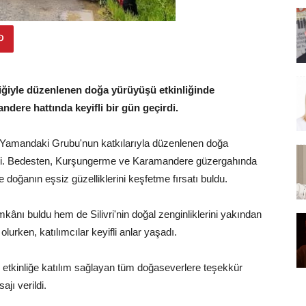
liğiyle düzenlenen doğa yürüyüşü etkinliğinde
ere hattında keyifli bir gün geçirdi.
ği ve Yamandaki Grubu'nun katkılarıyla düzenlenen doğa
tirdi. Bedesten, Kurşungerme ve Karamandere güzergahında
e doğanın eşsiz güzelliklerini keşfetme fırsatı buldu.
kânı buldu hem de Silivri'nin doğal zenginliklerini yakından
lurken, katılımcılar keyifli anlar yaşadı.
, etkinliğe katılım sağlayan tüm doğaseverlere teşekkür
jı verildi.