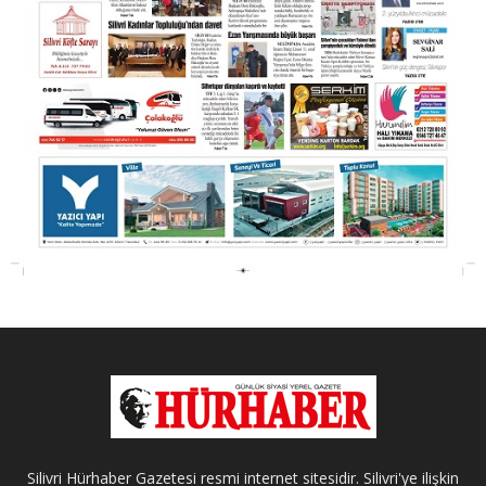
Silivri Hürhaber Gazetesi resmi internet sitesidir. Silivri'ye ilişkin