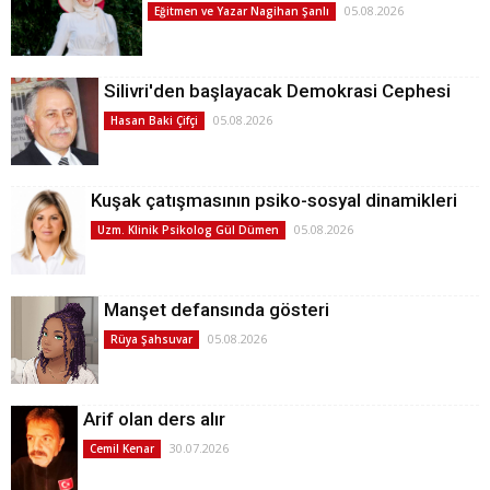
05.08.2026
Eğitmen ve Yazar Nagihan Şanlı
Silivri'den başlayacak Demokrasi Cephesi
05.08.2026
Hasan Baki Çifçi
Kuşak çatışmasının psiko-sosyal dinamikleri
05.08.2026
Uzm. Klinik Psikolog Gül Dümen
Manşet defansında gösteri
05.08.2026
Rüya Şahsuvar
Arif olan ders alır
30.07.2026
Cemil Kenar