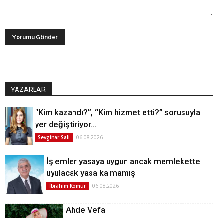
YAZARLAR
“Kim kazandı?”, “Kim hizmet etti?” sorusuyla
yer değiştiriyor…
06.08.2026
Sevginar Sali
İşlemler yasaya uygun ancak memlekette
uyulacak yasa kalmamış
06.08.2026
İbrahim Kömür
Ahde Vefa