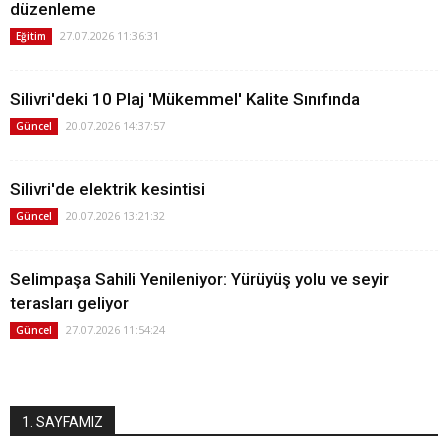
düzenleme
27.07.2026 11:36:31
Eğitim
Silivri'deki 10 Plaj 'Mükemmel' Kalite Sınıfında
20.07.2026 14:37:57
Güncel
Silivri'de elektrik kesintisi
20.07.2026 13:21:32
Güncel
Selimpaşa Sahili Yenileniyor: Yürüyüş yolu ve seyir
terasları geliyor
27.07.2026 11:54:24
Güncel
1. SAYFAMIZ