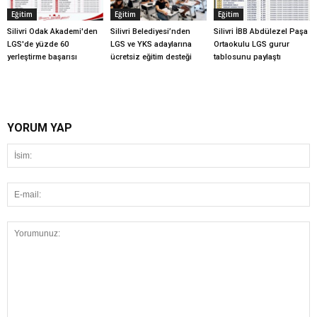
Eğitim
Eğitim
Eğitim
Silivri Odak Akademi'den
Silivri Belediyesi’nden
Silivri İBB Abdülezel Paşa
LGS'de yüzde 60
LGS ve YKS adaylarına
Ortaokulu LGS gurur
yerleştirme başarısı
ücretsiz eğitim desteği
tablosunu paylaştı
YORUM YAP