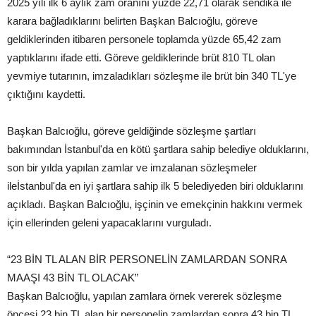
2025 yılı ilk 6 aylık zam oranını yüzde 22,71 olarak sendika ile
karara bağladıklarını belirten Başkan Balcıoğlu, göreve
geldiklerinden itibaren personele toplamda yüzde 65,42 zam
yaptıklarını ifade etti. Göreve geldiklerinde brüt 810 TL olan
yevmiye tutarının, imzaladıkları sözleşme ile brüt bin 340 TL'ye
çıktığını kaydetti.
Başkan Balcıoğlu, göreve geldiğinde sözleşme şartları
bakımından İstanbul'da en kötü şartlara sahip belediye olduklarını,
son bir yılda yapılan zamlar ve imzalanan sözleşmeler
ileİstanbul'da en iyi şartlara sahip ilk 5 belediyeden biri olduklarını
açıkladı. Başkan Balcıoğlu, işçinin ve emekçinin hakkını vermek
için ellerinden geleni yapacaklarını vurguladı.
“23 BİN TL ALAN BİR PERSONELİN ZAMLARDAN SONRA
MAAŞI 43 BİN TL OLACAK”
Başkan Balcıoğlu, yapılan zamlara örnek vererek sözleşme
öncesi 23 bin TL alan bir personelin zamlardan sonra 43 bin TL