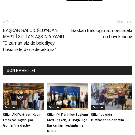
« Önceki
Sonraki »
BAŞKAN BALCIOĞLU'NDAN
Başkan Balcıoğlu’nun önündeki
MHP’Lİ SULTAN AŞKIN’A YANIT:
en büyük sınav
“O zaman siz de belediyeyi
hükümete devredecektiniz”
SON HABERLER
Güncel
Güncel
Güncel
Silivri AK Parti’den Kadın
Silivri İYİ Parti İlçe Başkanı
Silivri’de gıda
Emek Ve Dayanışma
Mert Erişken, 3. Bölge İlçe
işletmelerine denetim
Günleri’ne destek
Başkanları Toplantısına
katıldı