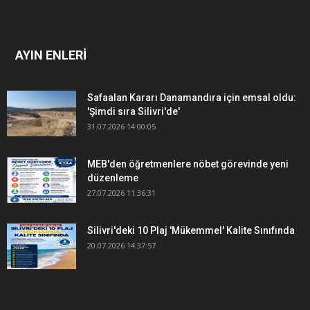
AYIN ENLERİ
Safaalan Kararı Danamandıra için emsal oldu:
'Şimdi sıra Silivri'de'
31.07.2026 14:00:05
MEB'den öğretmenlere nöbet görevinde yeni
düzenleme
27.07.2026 11:36:31
Silivri'deki 10 Plaj 'Mükemmel' Kalite Sınıfında
20.07.2026 14:37:57