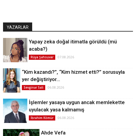
YAZARLAR
Yapay zeka doğal itimatla görüldü (mü
acaba?)
07.08.2026
Rüya Şahsuvar
“Kim kazandı?”, “Kim hizmet etti?” sorusuyla
yer değiştiriyor…
06.08.2026
Sevginar Sali
İşlemler yasaya uygun ancak memlekette
uyulacak yasa kalmamış
06.08.2026
İbrahim Kömür
Ahde Vefa