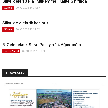
Silivri'deki 10 Plaj 'Mükemmel' Kalite Sınıfında
20.07.2026 14:37:57
Güncel
Silivri'de elektrik kesintisi
20.07.2026 13:21:32
Güncel
5. Geleneksel Silivri Panayırı 14 Ağustos’ta
07.08.2026 15:58:39
Kültür Sanat
1. SAYFAMIZ