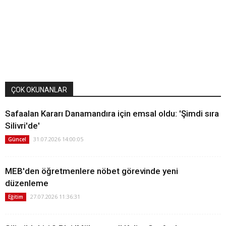
ÇOK OKUNANLAR
Safaalan Kararı Danamandıra için emsal oldu: 'Şimdi sıra
Silivri'de'
31.07.2026 14:00:05
Güncel
MEB'den öğretmenlere nöbet görevinde yeni
düzenleme
27.07.2026 11:36:31
Eğitim