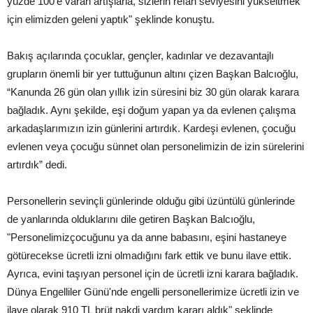
yüzde 100'e varan artışlarla, sizlerin refah seviyesini yükseltmek
için elimizden geleni yaptık" şeklinde konuştu.
Bakış açılarında çocuklar, gençler, kadınlar ve dezavantajlı
grupların önemli bir yer tuttuğunun altını çizen Başkan Balcıoğlu,
“Kanunda 26 gün olan yıllık izin süresini biz 30 gün olarak karara
bağladık. Aynı şekilde, eşi doğum yapan ya da evlenen çalışma
arkadaşlarımızın izin günlerini artırdık. Kardeşi evlenen, çocuğu
evlenen veya çocuğu sünnet olan personelimizin de izin sürelerini
artırdık” dedi.
Personellerin sevinçli günlerinde olduğu gibi üzüntülü günlerinde
de yanlarında olduklarını dile getiren Başkan Balcıoğlu,
"Personelimizçocuğunu ya da anne babasını, eşini hastaneye
götürecekse ücretli izni olmadığını fark ettik ve bunu ilave ettik.
Ayrıca, evini taşıyan personel için de ücretli izni karara bağladık.
Dünya Engelliler Günü'nde engelli personellerimize ücretli izin ve
ilave olarak 910 TL brüt nakdi yardım kararı aldık" şeklinde