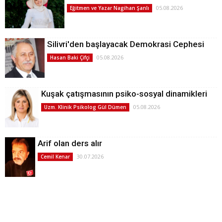
05.08.2026
Eğitmen ve Yazar Nagihan Şanlı
Silivri'den başlayacak Demokrasi Cephesi
05.08.2026
Hasan Baki Çifçi
Kuşak çatışmasının psiko-sosyal dinamikleri
05.08.2026
Uzm. Klinik Psikolog Gül Dümen
Arif olan ders alır
30.07.2026
Cemil Kenar