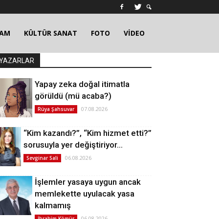
ŞAM
KÜLTÜR SANAT
FOTO
VİDEO
YAZARLAR
Yapay zeka doğal itimatla
görüldü (mü acaba?)
07.08.2026
Rüya Şahsuvar
“Kim kazandı?”, “Kim hizmet etti?”
sorusuyla yer değiştiriyor…
06.08.2026
Sevginar Sali
İşlemler yasaya uygun ancak
memlekette uyulacak yasa
kalmamış
06.08.2026
İbrahim Kömür