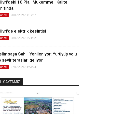
ilivri'deki 10 Plaj 'Mükemmel' Kalite
ınıfında
20.07.2026 14:37:57
üncel
livri'de elektrik kesintisi
20.07.2026 13:21:32
üncel
elimpaşa Sahili Yenileniyor: Yürüyüş yolu
 seyir terasları geliyor
27.07.2026 11:54:24
üncel
1. SAYFAMIZ