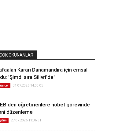
ÇOK OKUNANLAR
afaalan Kararı Danamandıra için emsal
du: 'Şimdi sıra Silivri'de'
31.07.2026 14:00:05
üncel
EB'den öğretmenlere nöbet görevinde
eni düzenleme
27.07.2026 11:36:31
ğitim