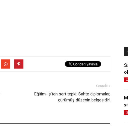
S
ol
G
Sonraki »
i
Eğitim-İş’ten sert tepki: Sahte diplomalar,
M
çürümüş düzenin belgesidir!
y
E