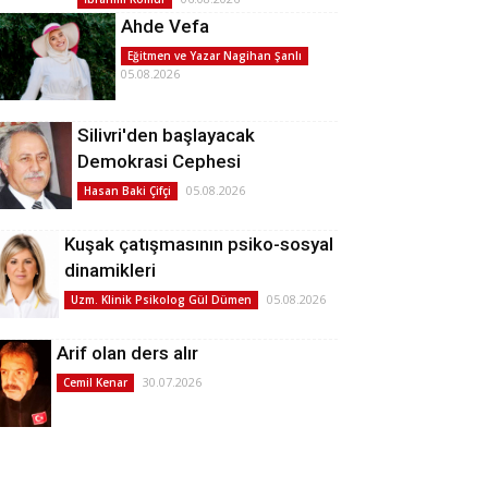
Ahde Vefa
Eğitmen ve Yazar Nagihan Şanlı
05.08.2026
Silivri'den başlayacak
Demokrasi Cephesi
05.08.2026
Hasan Baki Çifçi
Kuşak çatışmasının psiko-sosyal
dinamikleri
05.08.2026
Uzm. Klinik Psikolog Gül Dümen
Arif olan ders alır
30.07.2026
Cemil Kenar