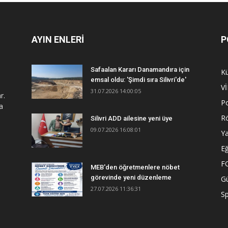
AYIN ENLERİ
P
Safaalan Kararı Danamandıra için
Kü
emsal oldu: 'Şimdi sıra Silivri'de'
V
31.07.2026 14:00:05
r.
Po
a
R
Silivri ADD ailesine yeni üye
09.07.2026 16:08:01
Y
Eğ
F
MEB'den öğretmenlere nöbet
görevinde yeni düzenleme
G
27.07.2026 11:36:31
S