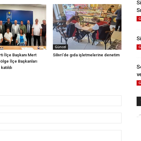
S
S
G
Si
G
Güncel
arti İlçe Başkanı Mert
Silivri’de gıda işletmelerine denetim
Bölge İlçe Başkanları
S
katıldı
ve
G