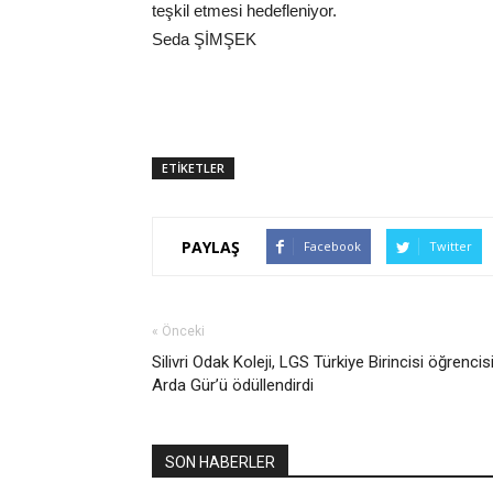
teşkil etmesi hedefleniyor.
Seda ŞİMŞEK
ETİKETLER
PAYLAŞ
Facebook
Twitter
« Önceki
Silivri Odak Koleji, LGS Türkiye Birincisi öğrencis
Arda Gür’ü ödüllendirdi
SON HABERLER