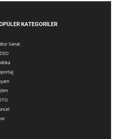
OPÜLER KATEGORİLER
ltür Sanat
İDEO
litika
öportaj
aşam
itim
OTO
üncel
por