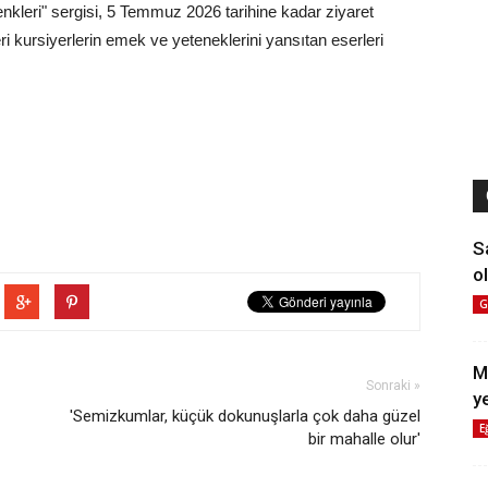
nkleri" sergisi, 5 Temmuz 2026 tarihine kadar ziyaret
eri kursiyerlerin emek ve yeteneklerini yansıtan eserleri
S
ol
G
M
Sonraki »
y
'Semizkumlar, küçük dokunuşlarla çok daha güzel
E
bir mahalle olur'