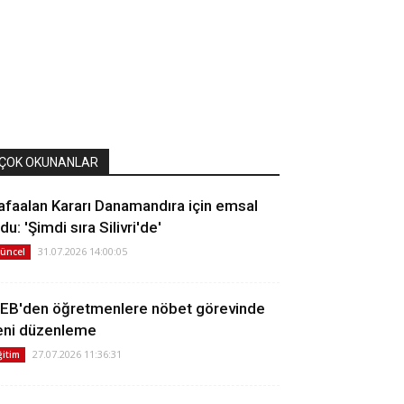
ÇOK OKUNANLAR
afaalan Kararı Danamandıra için emsal
du: 'Şimdi sıra Silivri'de'
31.07.2026 14:00:05
üncel
EB'den öğretmenlere nöbet görevinde
eni düzenleme
27.07.2026 11:36:31
ğitim