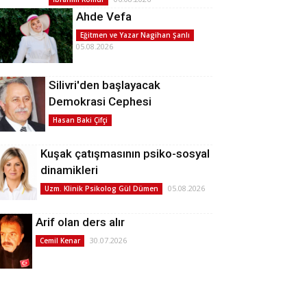
Ahde Vefa
Eğitmen ve Yazar Nagihan Şanlı
05.08.2026
Silivri'den başlayacak
Demokrasi Cephesi
Hasan Baki Çifçi
Kuşak çatışmasının psiko-sosyal
dinamikleri
05.08.2026
Uzm. Klinik Psikolog Gül Dümen
Arif olan ders alır
30.07.2026
Cemil Kenar