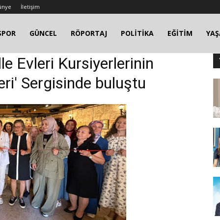
ünye
İletişim
SPOR
GÜNCEL
RÖPORTAJ
POLİTİKA
EĞİTİM
YA
le Evleri Kursiyerlerinin
eri' Sergisinde buluştu