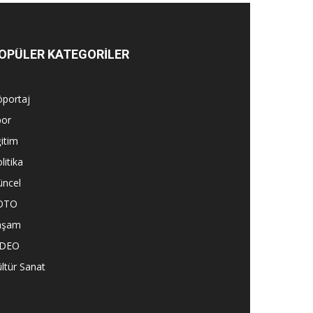
OPÜLER KATEGORİLER
öportaj
por
itim
litika
üncel
OTO
aşam
İDEO
ltür Sanat