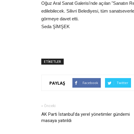
Oğuz Aral Sanat Galerisi'nde açılan "Sanatın Re
edilebilecek. Silivri Belediyesi, tüm sanatseverl
görmeye davet etti.
Seda ŞİMŞEK
ETİKETLER
PAYLAŞ
Facebook
Twitter
« Önceki
AK Parti İstanbul’da yerel yönetimler gündemi
masaya yatırıldı