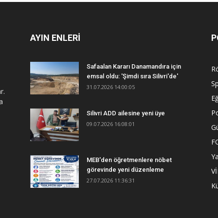
AYIN ENLERİ
P
Safaalan Kararı Danamandıra için
R
emsal oldu: 'Şimdi sıra Silivri'de'
S
31.07.2026 14:00:05
r.
Eğ
a
Po
Silivri ADD ailesine yeni üye
09.07.2026 16:08:01
G
F
Y
MEB'den öğretmenlere nöbet
görevinde yeni düzenleme
V
27.07.2026 11:36:31
Kü