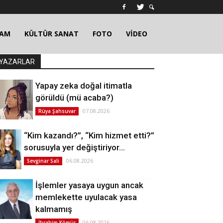
ŞAM
KÜLTÜR SANAT
FOTO
VİDEO
YAZARLAR
Yapay zeka doğal itimatla
görüldü (mü acaba?)
07.08.2026
Rüya Şahsuvar
“Kim kazandı?”, “Kim hizmet etti?”
sorusuyla yer değiştiriyor…
06.08.2026
Sevginar Sali
İşlemler yasaya uygun ancak
memlekette uyulacak yasa
kalmamış
06.08.2026
İbrahim Kömür