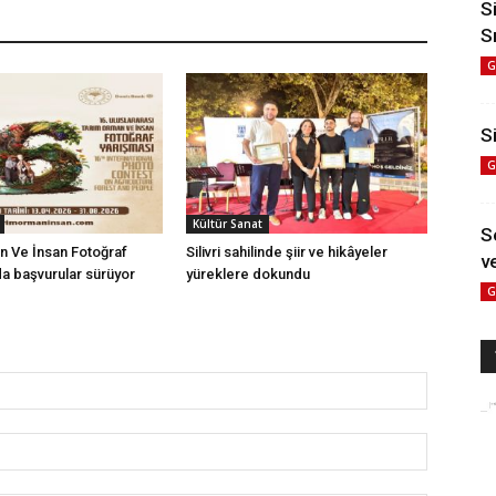
S
S
G
Si
G
Kültür Sanat
S
n Ve İnsan Fotoğraf
Silivri sahilinde şiir ve hikâyeler
ve
a başvurular sürüyor
yüreklere dokundu
G