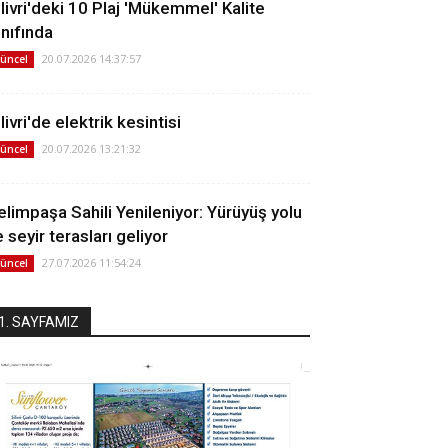
ilivri'deki 10 Plaj 'Mükemmel' Kalite
ınıfında
20.07.2026 14:37:57
üncel
livri'de elektrik kesintisi
20.07.2026 13:21:32
üncel
elimpaşa Sahili Yenileniyor: Yürüyüş yolu
 seyir terasları geliyor
27.07.2026 11:54:24
üncel
1. SAYFAMIZ