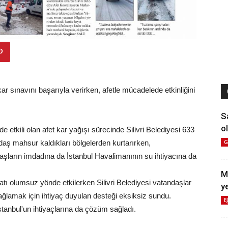
ar sınavını başarıyla verirken, afetle mücadelede etkinliğini
S
ol
 etkili olan afet kar yağışı sürecinde Silivri Belediyesi 633
daş mahsur kaldıkları bölgelerden kurtarırken,
G
ların imdadına da İstanbul Havalimanının su ihtiyacına da
M
hayatı olumsuz yönde etkilerken Silivri Belediyesi vatandaşlar
y
sağlamak için ihtiyaç duyulan desteği eksiksiz sundu.
E
İstanbul'un ihtiyaçlarına da çözüm sağladı.