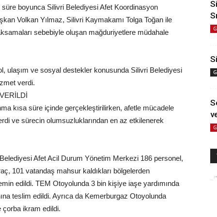
S
ığı süre boyunca Silivri Belediyesi Afet Koordinasyon
S
şkan Volkan Yılmaz, Silivri Kaymakamı Tolga Toğan ile
G
şım aksamaları sebebiyle oluşan mağduriyetlere müdahale
Si
ol, ulaşım ve sosyal destekler konusunda Silivri Belediyesi
G
izmet verdi.
VERİLDİ
S
nma kısa süre içinde gerçekleştirilirken, afetle mücadele
ve
verdi ve sürecin olumsuzluklarından en az etkilenerek
G
i Belediyesi Afet Acil Durum Yönetim Merkezi 186 personel,
raç, 101 vatandaş mahsur kaldıkları bölgelerden
emin edildi. TEM Otoyolunda 3 bin kişiye iaşe yardımında
nına teslim edildi. Ayrıca da Kemerburgaz Otoyolunda
çorba ikram edildi.