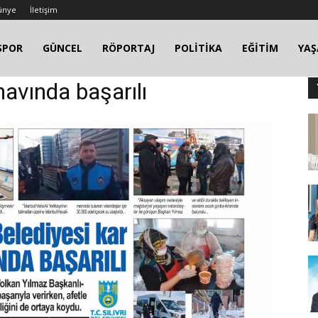
ünye
İletişim
SPOR
GÜNCEL
RÖPORTAJ
POLİTİKA
EĞİTİM
YA
ınavında başarılı