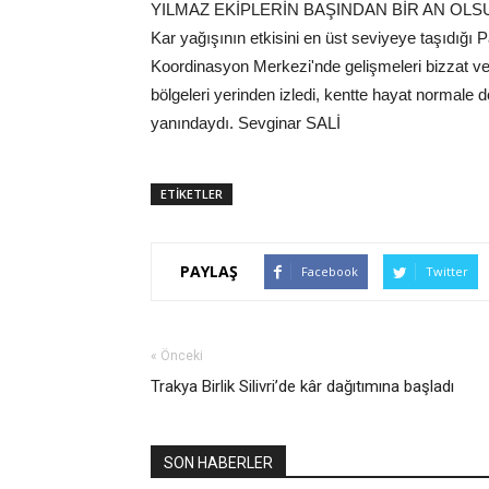
YILMAZ EKİPLERİN BAŞINDAN BİR AN OLS
Kar yağışının etkisini en üst seviyeye taşıdığı P
Koordinasyon Merkezi'nde gelişmeleri bizzat v
bölgeleri yerinden izledi, kentte hayat normal
yanındaydı. Sevginar SALİ
ETİKETLER
PAYLAŞ
Facebook
Twitter
« Önceki
Trakya Birlik Silivri’de kâr dağıtımına başladı
SON HABERLER