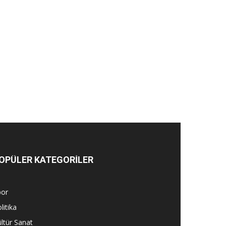
OPÜLER KATEGORİLER
por
litika
ltür Sanat