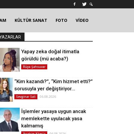
ŞAM
KÜLTÜR SANAT
FOTO
VİDEO
YAZARLAR
Yapay zeka doğal itimatla
görüldü (mü acaba?)
Rüya Şahsuvar
“Kim kazandı?”, “Kim hizmet etti?”
sorusuyla yer değiştiriyor…
06.08.2026
Sevginar Sali
İşlemler yasaya uygun ancak
memlekette uyulacak yasa
kalmamış
06.08.2026
İbrahim Kömür