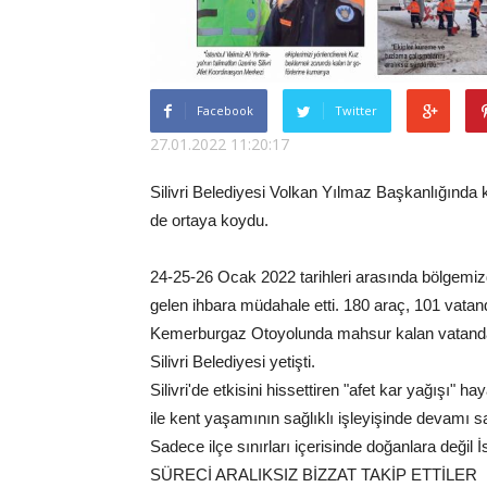
Facebook
Twitter
27.01.2022 11:20:17
Silivri Belediyesi Volkan Yılmaz Başkanlığında k
de ortaya koydu.
24-25-26 Ocak 2022 tarihleri arasında bölgemizde
gelen ihbara müdahale etti. 180 araç, 101 vatan
Kemerburgaz Otoyolunda mahsur kalan vatandaş
Silivri Belediyesi yetişti.
Silivri'de etkisini hissettiren "afet kar yağışı" 
ile kent yaşamının sağlıklı işleyişinde devamı 
Sadece ilçe sınırları içerisinde doğanlara değil 
SÜRECİ ARALIKSIZ BİZZAT TAKİP ETTİLER