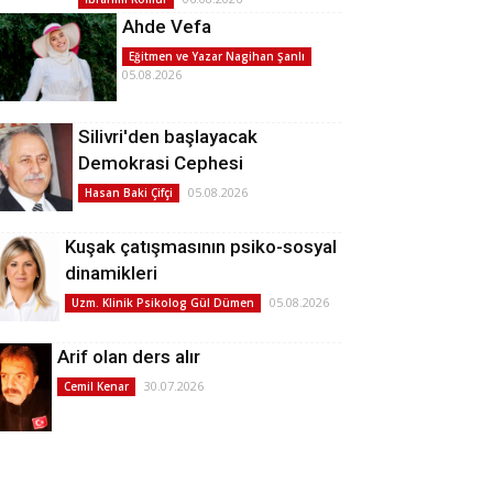
Ahde Vefa
Eğitmen ve Yazar Nagihan Şanlı
05.08.2026
Silivri'den başlayacak
Demokrasi Cephesi
05.08.2026
Hasan Baki Çifçi
Kuşak çatışmasının psiko-sosyal
dinamikleri
05.08.2026
Uzm. Klinik Psikolog Gül Dümen
Arif olan ders alır
30.07.2026
Cemil Kenar