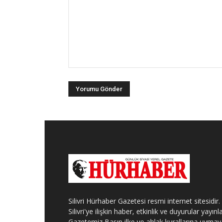
Silivri Hürhaber Gazetesi resmi internet sitesidir.
Silivri'ye ilişkin haber, etkinlik ve duyurular yayınla
Gazetemiz Basın ilke ve ahlak kurallarına uymay