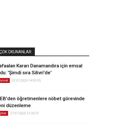
ÇOK OKUNANLAR
afaalan Kararı Danamandıra için emsal
du: 'Şimdi sıra Silivri'de'
31.07.2026 14:00:05
üncel
EB'den öğretmenlere nöbet görevinde
eni düzenleme
27.07.2026 11:36:31
ğitim