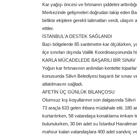
Kar yağışı öncesi ve fırtınanın şiddetini arttırd
Merkezinde gelişmeleri doğrudan takip eden Ba
birlikte ekiplere gerekli talimatları verdi, ula
ettiler.
İSTANBUL'A DESTEK SAĞLANDI
Bazı bölgelerde 85 santimetre kar ölçülürken, y
ilçe sınırları dışında Valilik Koordinasyonunda h
KARLA MÜCADELEDE BAŞARILI BİR SINAV 
Yoğun kar fırtınasının ardından kentette toparla
konusunda Silivri Belediyesi başarılı bir sınav 
atlatılmasını sağladı.
AFETİN ÜÇ GÜNLÜK BİLANÇOSU
Olumsuz kış koşullarının son dalgasında Silivr
73 araçla 633 gelen ihbara müdahale etti. 180 a
kurtarılırken, 58 vatandaşa konaklama imkanı t
bulunulurken, 30 bin adet su İstanbul Havalima
mahsur kalan vatandaşlara 400 adet sandviç ve 