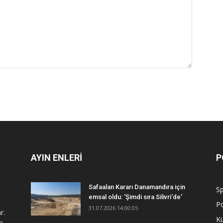
AYIN ENLERİ
P
Safaalan Kararı Danamandıra için
S
emsal oldu: 'Şimdi sıra Silivri'de'
Po
31.07.2026 14:00:05
r.
Kü
a