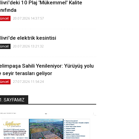
ilivri'deki 10 Plaj 'Mükemmel' Kalite
ınıfında
20.07.2026 14:37:57
üncel
livri'de elektrik kesintisi
20.07.2026 13:21:32
üncel
elimpaşa Sahili Yenileniyor: Yürüyüş yolu
 seyir terasları geliyor
27.07.2026 11:54:24
üncel
1. SAYFAMIZ