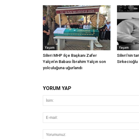
Yaşam
Yaşam
Silivri MHP ilçe Başkanı Zafer
Silivri'nin t
Yalçın’ın Babası İbrahim Yalçın son
Sirkecioğlu 
yolculuğuna uğurlandı
YORUM YAP