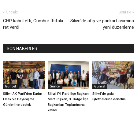
« Önceki
Sonraki »
CHP kabul etti, Cumhur İttifakı
Silivri’de afiş ve pankart asımına
ret verdi
yeni düzenleme
SON HABERLER
Güncel
Güncel
Güncel
Silivri AK Parti’den Kadın
Silivri İYİ Parti İlçe Başkanı
Silivri’de gıda
Emek Ve Dayanışma
Mert Erişken, 3. Bölge İlçe
işletmelerine denetim
Günleri’ne destek
Başkanları Toplantısına
katıldı