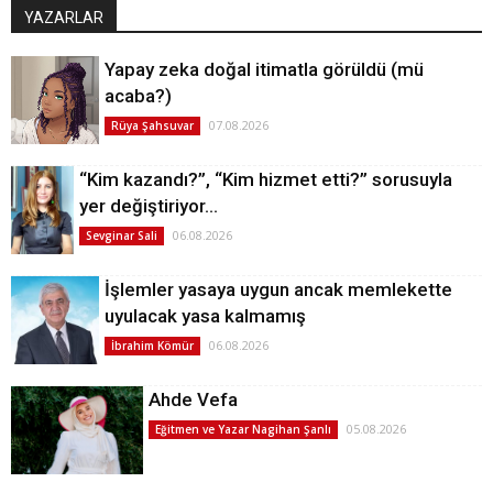
YAZARLAR
Yapay zeka doğal itimatla görüldü (mü
acaba?)
07.08.2026
Rüya Şahsuvar
“Kim kazandı?”, “Kim hizmet etti?” sorusuyla
yer değiştiriyor…
06.08.2026
Sevginar Sali
İşlemler yasaya uygun ancak memlekette
uyulacak yasa kalmamış
06.08.2026
İbrahim Kömür
Ahde Vefa
05.08.2026
Eğitmen ve Yazar Nagihan Şanlı