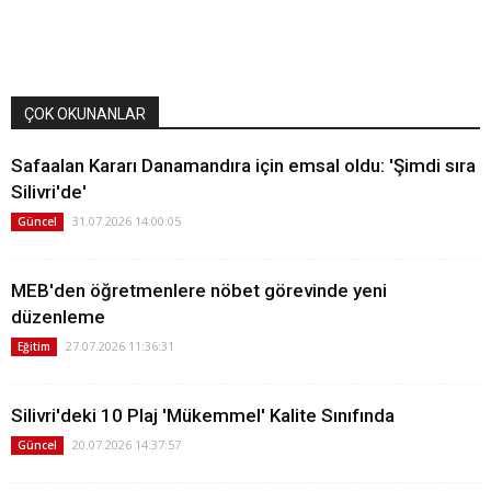
ÇOK OKUNANLAR
Safaalan Kararı Danamandıra için emsal oldu: 'Şimdi sıra
Silivri'de'
31.07.2026 14:00:05
Güncel
MEB'den öğretmenlere nöbet görevinde yeni
düzenleme
27.07.2026 11:36:31
Eğitim
Silivri'deki 10 Plaj 'Mükemmel' Kalite Sınıfında
20.07.2026 14:37:57
Güncel