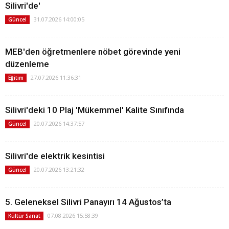
Silivri'de'
31.07.2026 14:00:05
Güncel
MEB'den öğretmenlere nöbet görevinde yeni
düzenleme
27.07.2026 11:36:31
Eğitim
Silivri'deki 10 Plaj 'Mükemmel' Kalite Sınıfında
20.07.2026 14:37:57
Güncel
Silivri'de elektrik kesintisi
20.07.2026 13:21:32
Güncel
5. Geleneksel Silivri Panayırı 14 Ağustos’ta
07.08.2026 15:58:39
Kültür Sanat