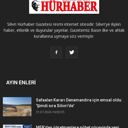
Silivri Hürhaber Gazetesi resmi internet sitesidir. Silivri'ye ilişkin
haber, etkinlik ve duyurular yayınlar. Gazetemiz Basın ilke ve ahlak
kurallarına uymaya söz vermiştir.
AYIN ENLERİ
Safaalan Kararı Danamandıra için emsal oldu:
'Şimdi sıra Silivri'de'
31.07.2026 14:00:05
MEB'den öğretmenlere nöbet görevinde yeni