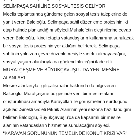
SELİMPAŞA SAHİLİNE SOSYAL TESİS GELİYOR
Meclis toplantısında gündeme gelen sosyal tesis taleplerine de
yanıt veren Balcıoğlu, Selimpaşa sahil düzenleme projesinin iki
etap halinde planlandığını söyledi.Muhalefetin eleştirilerine cevap
veren Balcıoğlu, ikinci etapta vatandaşların kullanımına sunulacak
bir sosyal tesis projesinin yer aldığını belirterek, Selimpaşa
sahilinin yalnızca çevre düzenlemesiyle sınırlı kalmayacağını,
sosyal yaşam alanlarıyla da güçlendirileceğini ifade etti.
MURATÇEŞME VE BÜYÜKÇAVUŞLU'DA YENİ MESİRE
ALANLARI
Mesire alanlarıyla ilgili çalışmalar hakkında da bilgi veren
Balcıoğlu, Muratçeşme bölgesinde yeni bir mesire alanı
oluşturulması amacıyla Karayolları ile görüşmelerin sürdüğünü
açıkladı.Sinekli Göleti Piknik Alanı'nın yeni sezona hazırlandığını
belirten Balcıoğlu, Büyükçavuşlu'da da kapsamlı bir mesire
alanının vatandaşların hizmetine sunulacağını söyledi.
“KARAVAN SORUNUNUN TEMELİNDE KONUT KRİZİ VAR”