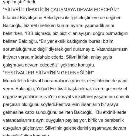
yapılmıştır” dedi.
“SİLİVRİ İTTİFAKI İÇİN ÇALIŞMAYA DEVAM EDECEĞİZ”
İstanbul Büyükşehir Belediyesi ile ilgili eleştirilere de değinen
Balcıoğlu, hizmet üretirken kurum ayrımı yapmadıklarını
belirtirken, “İBB biçmedi, biz biçtik” anlayışını doğru bulmadığını
belirten Balcıoğlu, “Bir yer eksik kaldığında ‘burası bizim
sorumluluğumuz değil' diyerek geri duramayız. Vatandaşımızın
ihtiyacı varsa müdahale ederiz. Silivri İttifakı anlayışıyla
çalışmaya devam edeceğiz” şeklinde konuştu.
“FESTİVALLER SİLİVRİ'NİN GELENEĞİDİR”
Muhalefetin festival harcamalarına yönelik eleştirilerine de yanıt
veren Balcıoğlu, Yoğurt Festivali başta olmak üzere geleneksel
organizasyonların Silivri'nin sosyal ve kültürel yaşamının önemli
parçaları olduğunu söyledi.Festivallerin insanların bir araya
gelmesine katkı sunduğunu belirten Balcıoğlu, “Bu etkinliklerde
vatandaşlarımız aynı duyguları paylaşıyor, birlik ve beraberlik
duyguları güçleniyor. Silivri'nin geleneklerini yaşatmaya devam
edeceğiz” diye konuştu.