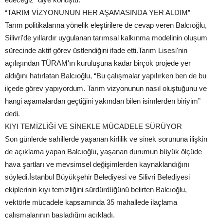
“TARIM VİZYONUNUN HER AŞAMASINDA YER ALDIM”
Tarım politikalarına yönelik eleştirilere de cevap veren Balcıoğlu,
Silivri'de yıllardır uygulanan tarımsal kalkınma modelinin oluşum
sürecinde aktif görev üstlendiğini ifade etti.Tarım Lisesi'nin
açılışından TÜRAM'ın kuruluşuna kadar birçok projede yer
aldığını hatırlatan Balcıoğlu, “Bu çalışmalar yapılırken ben de bu
ilçede görev yapıyordum. Tarım vizyonunun nasıl oluştuğunu ve
hangi aşamalardan geçtiğini yakından bilen isimlerden biriyim”
dedi.
KIYI TEMİZLİĞİ VE SİNEKLE MÜCADELE SÜRÜYOR
Son günlerde sahillerde yaşanan kirlilik ve sinek sorununa ilişkin
de açıklama yapan Balcıoğlu, yaşanan durumun büyük ölçüde
hava şartları ve mevsimsel değişimlerden kaynaklandığını
söyledi.İstanbul Büyükşehir Belediyesi ve Silivri Belediyesi
ekiplerinin kıyı temizliğini sürdürdüğünü belirten Balcıoğlu,
vektörle mücadele kapsamında 35 mahallede ilaçlama
çalışmalarının başladığını açıkladı.