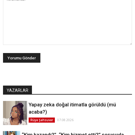
YAZARLAR
Yapay zeka doğal itimatla görüldü (mü
acaba?)
07.08.2026
Rüya Şahsuvar
“Kim kazandı?”, “Kim hizmet etti?” sorusuyla