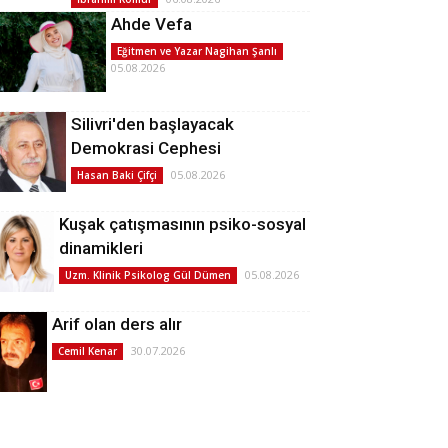
Ahde Vefa
Eğitmen ve Yazar Nagihan Şanlı
05.08.2026
Silivri'den başlayacak
Demokrasi Cephesi
05.08.2026
Hasan Baki Çifçi
Kuşak çatışmasının psiko-sosyal
dinamikleri
05.08.2026
Uzm. Klinik Psikolog Gül Dümen
Arif olan ders alır
30.07.2026
Cemil Kenar