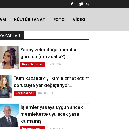
ŞAM
KÜLTÜR SANAT
FOTO
VİDEO
YAZARLAR
Yapay zeka doğal itimatla
görüldü (mü acaba?)
07.08.2026
Rüya Şahsuvar
“Kim kazandı?”, “Kim hizmet etti?”
sorusuyla yer değiştiriyor…
06.08.2026
Sevginar Sali
İşlemler yasaya uygun ancak
memlekette uyulacak yasa
kalmamış
06.08.2026
İbrahim Kömür