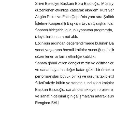
Silivri Belediye Başkanı Bora Balcıoğlu, Müzi
düzenlenen etkinliğe katılarak akademi kursiyerl
Akgün Pekel ve Fatih Çepni'nin yanı sıra Şoförl
İşletme Kooperatifi Başkanı Ercan Çalışkan da k
Sanatın birleştirici gücünü yansıtan programda, 
izleyicilerden tam not aldı.
Etkinliğin ardından değerlendirmede bulunan Ba
sanat yaşamına önemli katkılar sunduğunu belir
düzenlenen anlamlı etkinliğe katıldık.
Sanata gönül veren gençlerimizin ve eğitmenleri
ve sanat hayatına değer katan güzel bir örnek o
performansları büyük bir ilgi ve gururla takip ett
Silivri'mizde kültür ve sanata sundukları katkılar
Başkan Balcıoğlu, sanatı destekleyen projelere 
ve sanatın gelişimi için çalışmaların artarak süre
Renginar SALİ