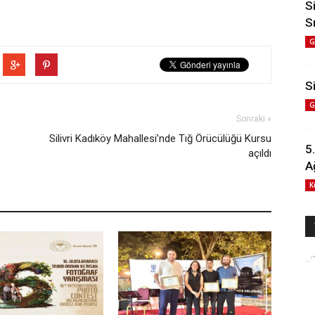
S
S
G
Si
G
Sonraki »
Silivri Kadıköy Mahallesi’nde Tığ Örücülüğü Kursu
5
açıldı
A
K