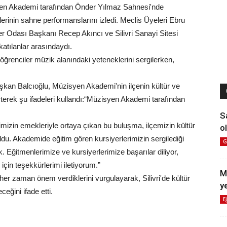
syen Akademi tarafından Önder Yılmaz Sahnesi'nde
erinin sahne performanslarını izledi. Meclis Üyeleri Ebru
er Odası Başkanı Recep Akıncı ve Silivri Sanayi Sitesi
atılanlar arasındaydı.
öğrenciler müzik alanındaki yeteneklerini sergilerken,
şkan Balcıoğlu, Müzisyen Akademi'nin ilçenin kültür ve
terek şu ifadeleri kullandı:“Müzisyen Akademi tarafından
S
mizin emekleriyle ortaya çıkan bu buluşma, ilçemizin kültür
ol
ldu. Akademide eğitim gören kursiyerlerimizin sergilediği
G
ik. Eğitmenlerimize ve kursiyerlerimize başarılar diliyor,
 için teşekkürlerimi iletiyorum.”
M
her zaman önem verdiklerini vurgulayarak, Silivri'de kültür
y
ceğini ifade etti.
E