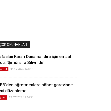
ÇOK OKUNANLAR
afaalan Kararı Danamandıra için emsal
du: 'Şimdi sıra Silivri'de'
31.07.2026 14:00:05
üncel
EB'den öğretmenlere nöbet görevinde
eni düzenleme
27.07.2026 11:36:31
ğitim