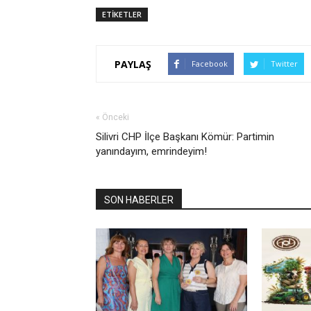
ETİKETLER
PAYLAŞ
Facebook
Twitter
« Önceki
Silivri CHP İlçe Başkanı Kömür: Partimin
yanındayım, emrindeyim!
SON HABERLER