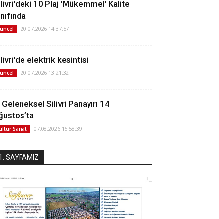
ilivri'deki 10 Plaj 'Mükemmel' Kalite
ınıfında
20.07.2026 14:37:57
üncel
livri'de elektrik kesintisi
20.07.2026 13:21:32
üncel
. Geleneksel Silivri Panayırı 14
ğustos’ta
07.08.2026 15:58:39
ültür Sanat
1. SAYFAMIZ