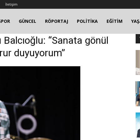
İletişim
SPOR
GÜNCEL
RÖPORTAJ
POLİTİKA
EĞİTİM
YA
ı Balcıoğlu: “Sanata gönül
urur duyuyorum”