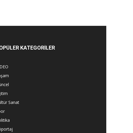
OPÜLER KATEGORİLER
İDEO
aşam
üncel
itim
ltür Sanat
por
litika
öportaj