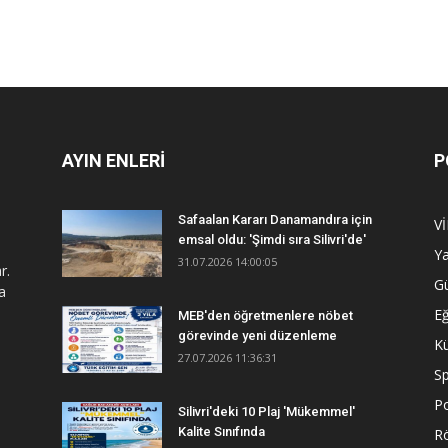
AYIN ENLERİ
P
Safaalan Kararı Danamandıra için
V
emsal oldu: 'Şimdi sıra Silivri'de'
Y
31.07.2026 14:00:05
r.
G
a
Eğ
MEB'den öğretmenlere nöbet
görevinde yeni düzenleme
Kü
27.07.2026 11:36:31
S
Po
Silivri'deki 10 Plaj 'Mükemmel'
Kalite Sınıfında
R