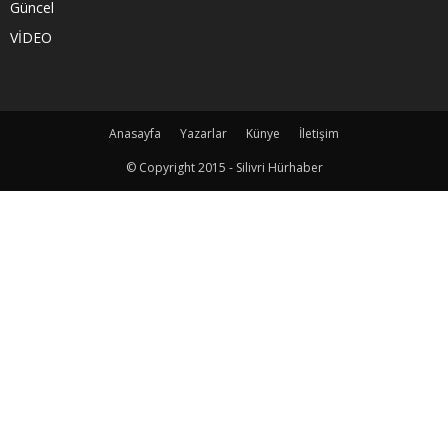
Güncel
VİDEO
Anasayfa
Yazarlar
Künye
İletişim
© Copyright 2015 - Silivri Hürhaber