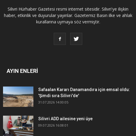
Silivri Hürhaber Gazetesi resmi internet sitesidir. Silivri'ye ilişkin
haber, etkinlik ve duyurular yayınlar. Gazetemiz Basın ilke ve ahlak
kurallarına uymaya söz vermiştir.
AYIN ENLERİ
Safaalan Kararı Danamandıra için emsal oldu:
'Şimdi sıra Silivri'de'
31.07.2026 14:00:05
Silivri ADD ailesine yeni üye
09.07.2026 16:08:01