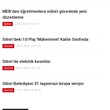
MEB'den öğretmenlere nöbet görevinde yeni
düzenleme
27.07.2026 11:36:31
Eğitim
Silivri'deki 10 Plaj 'Mükemmel' Kalite Sınıfında
20.07.2026 14:37:57
Güncel
Silivri'de elektrik kesintisi
20.07.2026 13:21:32
Güncel
Silivri Belediyesi 31 taşınmazı kiraya veriyor
17.07.2026 14:18:54
Güncel