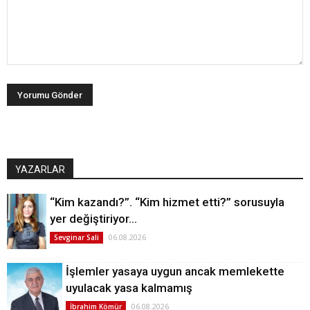
YAZARLAR
“Kim kazandı?”. “Kim hizmet etti?” sorusuyla
yer değiştiriyor…
06.08.2026
Sevginar Sali
İşlemler yasaya uygun ancak memlekette
uyulacak yasa kalmamış
06.08.2026
İbrahim Kömür