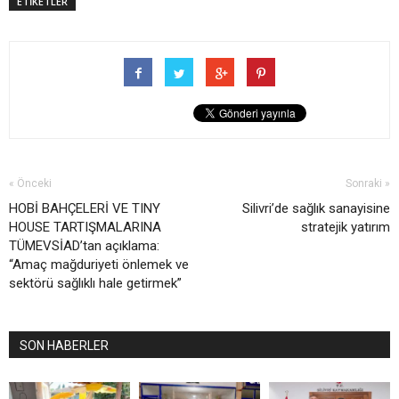
ETİKETLER
« Önceki
Sonraki »
HOBİ BAHÇELERİ VE TINY
Silivri’de sağlık sanayisine
HOUSE TARTIŞMALARINA
stratejik yatırım
TÜMEVSİAD’tan açıklama:
“Amaç mağduriyeti önlemek ve
sektörü sağlıklı hale getirmek”
SON HABERLER