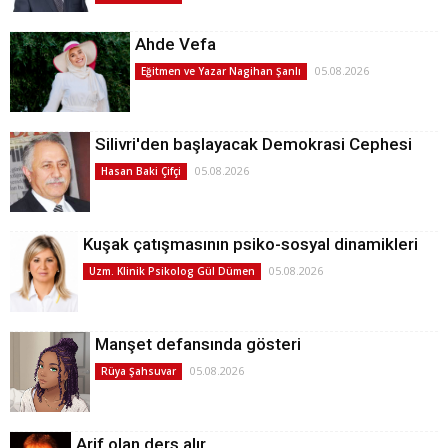
Ahde Vefa
05.08.2026
Eğitmen ve Yazar Nagihan Şanlı
Silivri'den başlayacak Demokrasi Cephesi
05.08.2026
Hasan Baki Çifçi
Kuşak çatışmasının psiko-sosyal dinamikleri
05.08.2026
Uzm. Klinik Psikolog Gül Dümen
Manşet defansında gösteri
05.08.2026
Rüya Şahsuvar
Arif olan ders alır