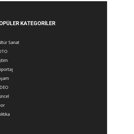
OPÜLER KATEGORİLER
ltür Sanat
OTO
itim
öportaj
aşam
İDEO
üncel
por
litika