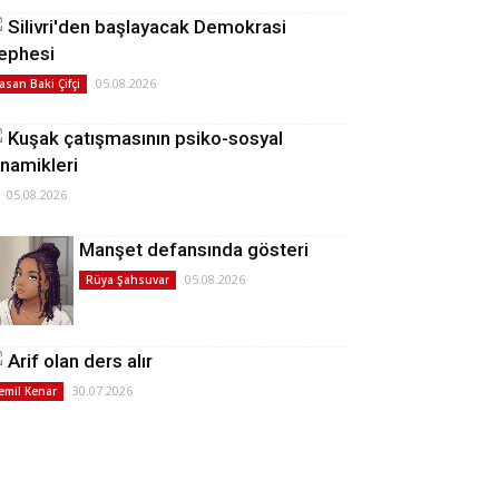
Silivri'den başlayacak Demokrasi
ephesi
05.08.2026
asan Baki Çifçi
Kuşak çatışmasının psiko-sosyal
inamikleri
05.08.2026
Manşet defansında gösteri
05.08.2026
Rüya Şahsuvar
Arif olan ders alır
30.07.2026
emil Kenar