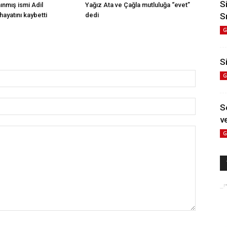
S
anınmış ismi Adil
Yağız Ata ve Çağla mutluluğa “evet”
S
hayatını kaybetti
dedi
G
Si
G
S
ve
G