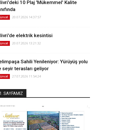
ilivri'deki 10 Plaj 'Mükemmel' Kalite
ınıfında
20.07.2026 14:37:57
üncel
livri'de elektrik kesintisi
20.07.2026 13:21:32
üncel
elimpaşa Sahili Yenileniyor: Yürüyüş yolu
 seyir terasları geliyor
27.07.2026 11:54:24
üncel
1. SAYFAMIZ