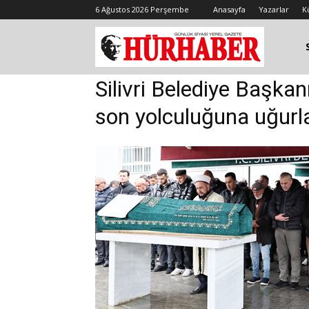
6 Ağustos 2026 Perşembe
Anasayfa
Yazarlar
K
Silivri Belediye Başka
son yolculuğuna uğurl