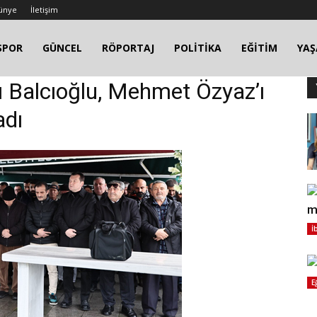
ünye
İletişim
SPOR
GÜNCEL
RÖPORTAJ
POLİTİKA
EĞİTİM
YA
nı Balcıoğlu, Mehmet Özyaz’ı
adı
m
İ
E