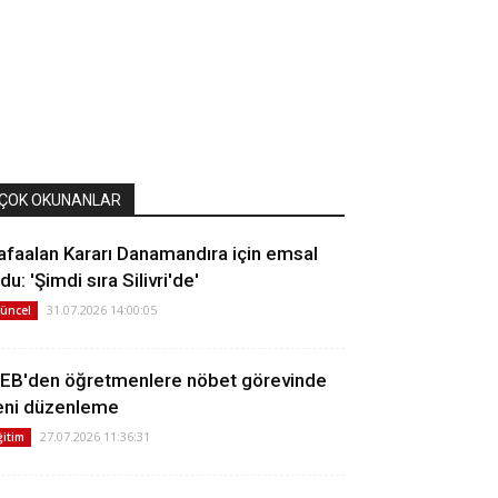
ÇOK OKUNANLAR
afaalan Kararı Danamandıra için emsal
du: 'Şimdi sıra Silivri'de'
31.07.2026 14:00:05
üncel
EB'den öğretmenlere nöbet görevinde
eni düzenleme
27.07.2026 11:36:31
ğitim