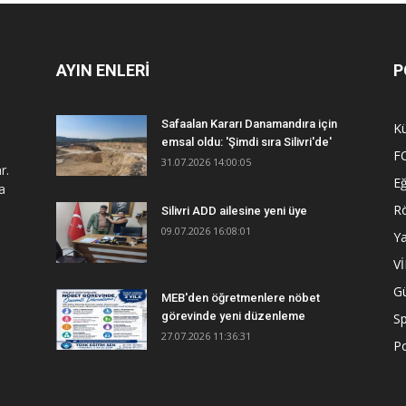
AYIN ENLERİ
P
Safaalan Kararı Danamandıra için
Kü
emsal oldu: 'Şimdi sıra Silivri'de'
F
31.07.2026 14:00:05
r.
Eğ
a
R
Silivri ADD ailesine yeni üye
09.07.2026 16:08:01
Y
V
G
MEB'den öğretmenlere nöbet
görevinde yeni düzenleme
S
27.07.2026 11:36:31
Po