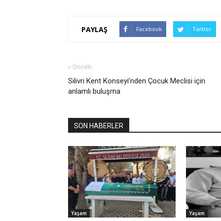
PAYLAŞ
Facebook
Twitter
« Önceki
Silivri Kent Konseyi’nden Çocuk Meclisi için
anlamlı buluşma
SON HABERLER
Yaşam
Yaşam