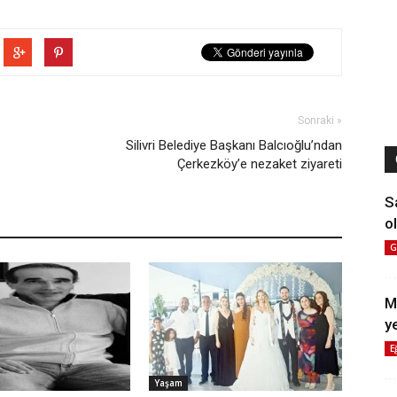
Sonraki »
Silivri Belediye Başkanı Balcıoğlu’ndan
Çerkezköy’e nezaket ziyareti
S
ol
G
M
y
E
Yaşam