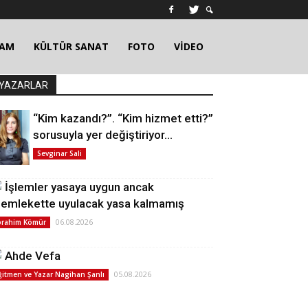
ŞAM
KÜLTÜR SANAT
FOTO
VİDEO
YAZARLAR
“Kim kazandı?”. “Kim hizmet etti?”
sorusuyla yer değiştiriyor…
Sevginar Sali
İşlemler yasaya uygun ancak
emlekette uyulacak yasa kalmamış
06.08.2026
brahim Kömür
Ahde Vefa
05.08.2026
ğitmen ve Yazar Nagihan Şanlı