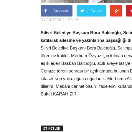
Facebook
Twitter
01.04.2026 11:56:18
Silivri Belediye Başkanı Bora Balcıoğlu, Se
katılarak ailesine ve yakınlarına başsağlığı dile
Silivri Belediye Başkanı Bora Balcıoğlu, Seli
törenine katıldı. Merhum Özyaz için kılınan c
eşlik eden Başkan Balcıoğlu, acılı aileye taziye dil
Cenaze töreni sonrası bir açıklamada bulunan
kılarak son yolculuğuna uğurladık. Merhuma Alla
dilerim. Mekânı cennet olsun” ifadelerini kullandı
Buket KARAHIZIR
ETİKETLER