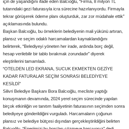
için de yaşandığını ifade eden Balcıoğlu, “Firma, 8 milyon TL
tutarındaki gezi faturasıyla icra sürecine hazırlanıyordu. Firmayla
tekrar görüşerek ödeme planı oluşturduk, zar zor müdahale ettik”
açıklamasında bulundu.
Başkan Balcıoğlu, bu örneklerin belediyenin mali yükünü artıran,
plansız ve seçim odaklı harcamalardan kaynaklandığını
belirterek, “Belediyeyi yöneten her irade, ardında borç değil,
hesap verilebilir bir tablo bırakmak zorundadır” diyerek
eleştirilerini tamamladı.
“OTELDEN LED EKRANA, SUCUK EKMEKTEN GEZİYE
KADAR FATURALAR SEÇİM SONRASI BELEDİYEYE
KESİLDİ”
Silivri Belediye Başkanı Bora Balcıoğlu, mecliste yaptığı
konuşmanın devamında, 2024 yerel seçim sürecinde yapılan
birçok etkinliğin ve tanıtım faaliyetinin faturasının seçimden sonra
belediyeye gönderildiğini vurguladı. Harcamaların çoğunun
plansız ve belediye bütçesi dışından gerçekleştirildiğini belirten
Balcıoğlu, “Enerjimizi bu borçları çözmeye harcıyoruz” dedi.