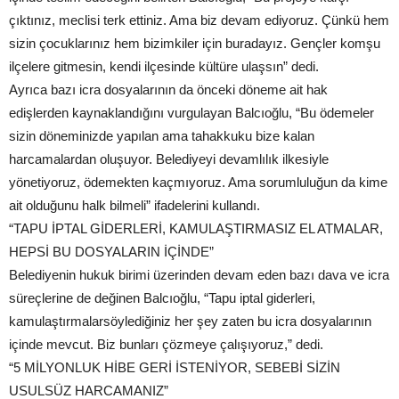
çıktınız, meclisi terk ettiniz. Ama biz devam ediyoruz. Çünkü hem
sizin çocuklarınız hem bizimkiler için buradayız. Gençler komşu
ilçelere gitmesin, kendi ilçesinde kültüre ulaşsın” dedi.
Ayrıca bazı icra dosyalarının da önceki döneme ait hak
edişlerden kaynaklandığını vurgulayan Balcıoğlu, “Bu ödemeler
sizin döneminizde yapılan ama tahakkuku bize kalan
harcamalardan oluşuyor. Belediyeyi devamlılık ilkesiyle
yönetiyoruz, ödemekten kaçmıyoruz. Ama sorumluluğun da kime
ait olduğunu halk bilmeli” ifadelerini kullandı.
“TAPU İPTAL GİDERLERİ, KAMULAŞTIRMASIZ EL ATMALAR,
HEPSİ BU DOSYALARIN İÇİNDE”
Belediyenin hukuk birimi üzerinden devam eden bazı dava ve icra
süreçlerine de değinen Balcıoğlu, “Tapu iptal giderleri,
kamulaştırmalarsöylediğiniz her şey zaten bu icra dosyalarının
içinde mevcut. Biz bunları çözmeye çalışıyoruz,” dedi.
“5 MİLYONLUK HİBE GERİ İSTENİYOR, SEBEBİ SİZİN
USULSÜZ HARCAMANIZ”