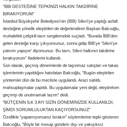
“İBB DESTEĞİNE TEPKİNİZİ HALKIN TAKDİRİNE
BIRAKIYORUM”
İstanbul Büyükşehir Belediyesi'nin (İBB) Silivri'ye yaptığı asfalt
desteğine yönelik eleştirileri de değerlendiren Başkan Balcıoğlu,
muhalefeti çelişkili tavır sergilemekle suçladı. “Burada İBB'den
gelen desteğe karşı çıkıyorsunuz, sonra gidip İBB'ye ‘Silivri'ye
yatırım yapıyor' diyorsunuz. Bu tavrı, Silivri halkının takdirine
bırakıyorum” ifadelerini kullandı.
Son olarak, geçmiş dönemlerde de taşınmaz satışları ve takas
işlemlerinin yapıldığını hatırlatan Balcıoğlu, “Bugün eleştirilen
yöntemler dün de bu mecliste uygulandı. Arazi satıldı,
mahsuplaşmalar yapıldı. Bu uygulamalar yeni değil, eleştirirken
geçmişi de unutmamak lazım” dedi.
“BÜTÇENİN İLK 3 AYI SİZİN DÖNEMİNİZDE KULLANILDI,
ŞİMDİ SORUMLULUKTAN KAÇIYORSUNUZ”
Özellikle “yapamıyorsanız bırakın” söylemlerine tepki gösteren
Balcıoğlu, “Böyle bir mesajı gündem dışı ve yakışıksız