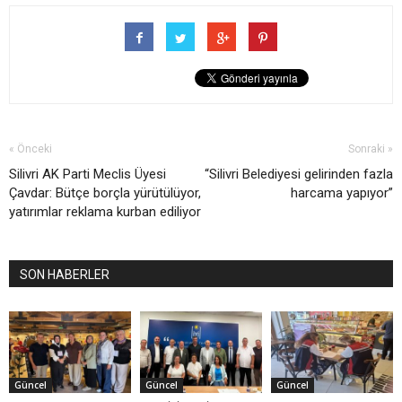
« Önceki
Sonraki »
Silivri AK Parti Meclis Üyesi
“Silivri Belediyesi gelirinden fazla
Çavdar: Bütçe borçla yürütülüyor,
harcama yapıyor”
yatırımlar reklama kurban ediliyor
SON HABERLER
Güncel
Güncel
Güncel