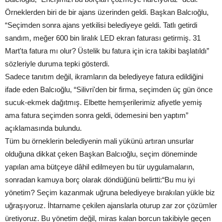
Örneklerden biri de bir ajans üzerinden geldi. Başkan Balcıoğlu,
“Seçimden sonra ajans yetkilisi belediyeye geldi. Tatlı getirdi
sandım, meğer 600 bin liralık LED ekran faturası getirmiş. 31
Mart'ta fatura mı olur? Üstelik bu fatura için icra takibi başlatıldı”
sözleriyle duruma tepki gösterdi.
Sadece tanıtım değil, ikramların da belediyeye fatura edildiğini
ifade eden Balcıoğlu, “Silivri'den bir firma, seçimden üç gün önce
sucuk-ekmek dağıtmış. Elbette hemşerilerimiz afiyetle yemiş
ama fatura seçimden sonra geldi, ödemesini ben yaptım”
açıklamasında bulundu.
Tüm bu örneklerin belediyenin mali yükünü artıran unsurlar
olduğuna dikkat çeken Başkan Balcıoğlu, seçim döneminde
yapılan ama bütçeye dâhil edilmeyen bu tür uygulamaların,
sonradan kamuya borç olarak döndüğünü belirtti:“Bu mu iyi
yönetim? Seçim kazanmak uğruna belediyeye bırakılan yükle biz
uğraşıyoruz. İhtarname çekilen ajanslarla oturup zar zor çözümler
üretiyoruz. Bu yönetim değil, miras kalan borcun takibiyle geçen