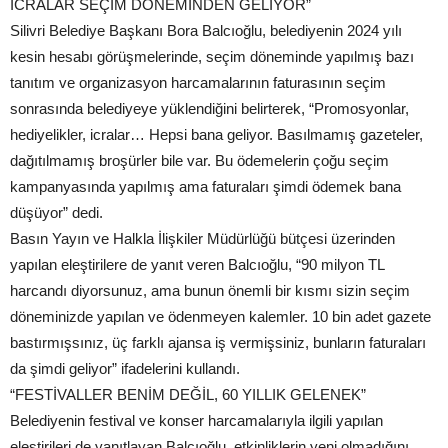
İCRALAR SEÇİM DÖNEMİNDEN GELİYOR”
Silivri Belediye Başkanı Bora Balcıoğlu, belediyenin 2024 yılı
kesin hesabı görüşmelerinde, seçim döneminde yapılmış bazı
tanıtım ve organizasyon harcamalarının faturasının seçim
sonrasında belediyeye yüklendiğini belirterek, “Promosyonlar,
hediyelikler, icralar… Hepsi bana geliyor. Basılmamış gazeteler,
dağıtılmamış broşürler bile var. Bu ödemelerin çoğu seçim
kampanyasında yapılmış ama faturaları şimdi ödemek bana
düşüyor” dedi.
Basın Yayın ve Halkla İlişkiler Müdürlüğü bütçesi üzerinden
yapılan eleştirilere de yanıt veren Balcıoğlu, “90 milyon TL
harcandı diyorsunuz, ama bunun önemli bir kısmı sizin seçim
döneminizde yapılan ve ödenmeyen kalemler. 10 bin adet gazete
bastırmışsınız, üç farklı ajansa iş vermişsiniz, bunların faturaları
da şimdi geliyor” ifadelerini kullandı.
“FESTİVALLER BENİM DEĞİL, 60 YILLIK GELENEK”
Belediyenin festival ve konser harcamalarıyla ilgili yapılan
eleştirileri de yanıtlayan Balcıoğlu, etkinliklerin yeni olmadığını