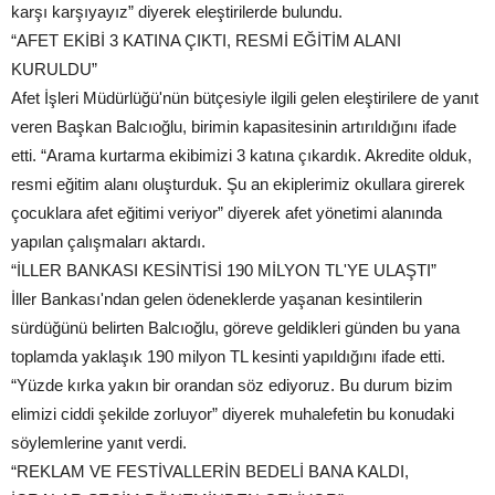
karşı karşıyayız” diyerek eleştirilerde bulundu.
“AFET EKİBİ 3 KATINA ÇIKTI, RESMİ EĞİTİM ALANI
KURULDU”
Afet İşleri Müdürlüğü'nün bütçesiyle ilgili gelen eleştirilere de yanıt
veren Başkan Balcıoğlu, birimin kapasitesinin artırıldığını ifade
etti. “Arama kurtarma ekibimizi 3 katına çıkardık. Akredite olduk,
resmi eğitim alanı oluşturduk. Şu an ekiplerimiz okullara girerek
çocuklara afet eğitimi veriyor” diyerek afet yönetimi alanında
yapılan çalışmaları aktardı.
“İLLER BANKASI KESİNTİSİ 190 MİLYON TL'YE ULAŞTI”
İller Bankası'ndan gelen ödeneklerde yaşanan kesintilerin
sürdüğünü belirten Balcıoğlu, göreve geldikleri günden bu yana
toplamda yaklaşık 190 milyon TL kesinti yapıldığını ifade etti.
“Yüzde kırka yakın bir orandan söz ediyoruz. Bu durum bizim
elimizi ciddi şekilde zorluyor” diyerek muhalefetin bu konudaki
söylemlerine yanıt verdi.
“REKLAM VE FESTİVALLERİN BEDELİ BANA KALDI,