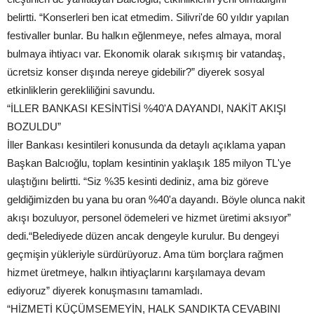
belirtti. “Konserleri ben icat etmedim. Silivri'de 60 yıldır yapılan
festivaller bunlar. Bu halkın eğlenmeye, nefes almaya, moral
bulmaya ihtiyacı var. Ekonomik olarak sıkışmış bir vatandaş,
ücretsiz konser dışında nereye gidebilir?” diyerek sosyal
etkinliklerin gerekliliğini savundu.
“İLLER BANKASI KESİNTİSİ %40'A DAYANDI, NAKİT AKIŞI
BOZULDU”
İller Bankası kesintileri konusunda da detaylı açıklama yapan
Başkan Balcıoğlu, toplam kesintinin yaklaşık 185 milyon TL'ye
ulaştığını belirtti. “Siz %35 kesinti dediniz, ama biz göreve
geldiğimizden bu yana bu oran %40'a dayandı. Böyle olunca nakit
akışı bozuluyor, personel ödemeleri ve hizmet üretimi aksıyor”
dedi.“Belediyede düzen ancak dengeyle kurulur. Bu dengeyi
geçmişin yükleriyle sürdürüyoruz. Ama tüm borçlara rağmen
hizmet üretmeye, halkın ihtiyaçlarını karşılamaya devam
ediyoruz” diyerek konuşmasını tamamladı.
“HİZMETİ KÜÇÜMSEMEYİN, HALK SANDIKTA CEVABINI