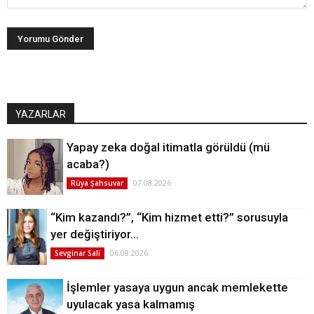
YAZARLAR
Yapay zeka doğal itimatla görüldü (mü
acaba?)
07.08.2026
Rüya Şahsuvar
“Kim kazandı?”, “Kim hizmet etti?” sorusuyla
yer değiştiriyor…
06.08.2026
Sevginar Sali
İşlemler yasaya uygun ancak memlekette
uyulacak yasa kalmamış