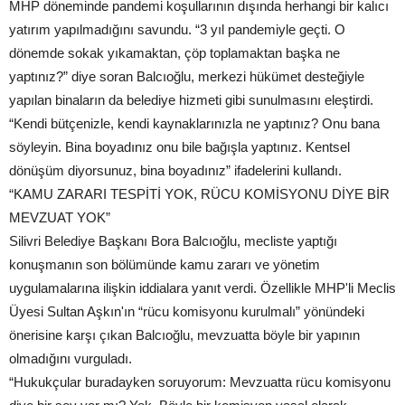
MHP döneminde pandemi koşullarının dışında herhangi bir kalıcı
yatırım yapılmadığını savundu. “3 yıl pandemiyle geçti. O
dönemde sokak yıkamaktan, çöp toplamaktan başka ne
yaptınız?” diye soran Balcıoğlu, merkezi hükümet desteğiyle
yapılan binaların da belediye hizmeti gibi sunulmasını eleştirdi.
“Kendi bütçenizle, kendi kaynaklarınızla ne yaptınız? Onu bana
söyleyin. Bina boyadınız onu bile bağışla yaptınız. Kentsel
dönüşüm diyorsunuz, bina boyadınız” ifadelerini kullandı.
“KAMU ZARARI TESPİTİ YOK, RÜCU KOMİSYONU DİYE BİR
MEVZUAT YOK”
Silivri Belediye Başkanı Bora Balcıoğlu, mecliste yaptığı
konuşmanın son bölümünde kamu zararı ve yönetim
uygulamalarına ilişkin iddialara yanıt verdi. Özellikle MHP'li Meclis
Üyesi Sultan Aşkın'ın “rücu komisyonu kurulmalı” yönündeki
önerisine karşı çıkan Balcıoğlu, mevzuatta böyle bir yapının
olmadığını vurguladı.
“Hukukçular buradayken soruyorum: Mevzuatta rücu komisyonu