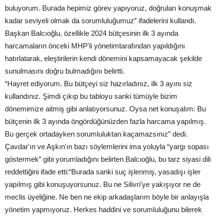
buluyorum. Burada hepimiz görev yapıyoruz, doğruları konuşmak
kadar seviyeli olmak da sorumluluğumuz” ifadelerini kullandı.
Başkan Balcıoğlu, özellikle 2024 bütçesinin ilk 3 ayında
harcamaların önceki MHP'li yönetimtarafından yapıldığını
hatırlatarak, eleştirilerin kendi dönemini kapsamayacak şekilde
sunulmasını doğru bulmadığını belirtti.
“Hayret ediyorum. Bu bütçeyi siz hazırladınız, ilk 3 ayını siz
kullandınız. Şimdi çıkıp bu tabloyu sanki tümüyle bizim
dönemimize aitmiş gibi anlatıyorsunuz. Oysa net konuşalım: Bu
bütçenin ilk 3 ayında öngördüğünüzden fazla harcama yapılmış.
Bu gerçek ortadayken sorumluluktan kaçamazsınız” dedi.
Çavdar'ın ve Aşkın'ın bazı söylemlerini ima yoluyla “yargı sopası
göstermek” gibi yorumladığını belirten Balcıoğlu, bu tarz siyasi dili
reddettiğini ifade etti:“Burada sanki suç işlenmiş, yasadışı işler
yapılmış gibi konuşuyorsunuz. Bu ne Silivri'ye yakışıyor ne de
meclis üyeliğine. Ne ben ne ekip arkadaşlarım böyle bir anlayışla
yönetim yapmıyoruz. Herkes haddini ve sorumluluğunu bilerek