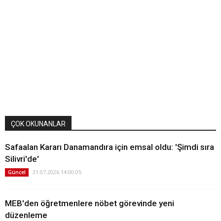
ÇOK OKUNANLAR
Safaalan Kararı Danamandıra için emsal oldu: 'Şimdi sıra
Silivri'de'
31.07.2026 14:00:05
Güncel
MEB'den öğretmenlere nöbet görevinde yeni
düzenleme