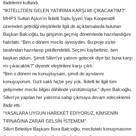
ifadelerini kullandı.
“İKİTELLİ'DEN GELEN YATIRIMA KARŞI MI ÇIKACAKTIM?”
MHP'li Sultan Aşkın'ın İkitelli Toplu İşyeri Yapı Kooperatifi
üzerinden getirdiği eleştirilerle ilgili de açıklamalarda bulunan
Başkan Balcıoğlu, bu girişimin geçmiş dönemlerde hazırlandığını
hatırlattı. “Ben o dönem meclis üyesiydim. Bu proje sizler
tarafından hazırlanıp şekillendirildi. Seçimi kaybettiniz, ben
başkan oldum. Şimdi Silivri'ye yatırım gelecek diye biz buna karşı
mı çıkacaktık?” diyerek eleştirilere karşı çıktı.
“Ben o dönem ne konuştuysam, şimdi de aynılarını
konuşuyorum. Gizli saklı hiçbir şey yok. İkitelli ile ilgili tüm
gelişmeler meclis bilgisi dâhilinde yürütülmüştür,” diyen Balcıoğlu,
Silivri'ye yapılan her yatırıma sahip çıkmaya devam edeceklerini
ifade etti.
“YASALARA UYGUN HAREKET EDİYORUZ, KİMSENİN
TIRNAĞINA ZARAR GELSİN İSTEMEM”
Silivri Belediye Başkanı Bora Balcıoğlu, meclisteki konuşmasının