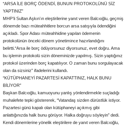
“ARSA İLE BORÇ ÖDENDİ, BUNUN PROTOKOLÜNÜ SİZ
YAPTINIZ”
MHP'li Sultan Aşkın'ın eleştirilerine yanıt veren Balcıoğlu, geçmiş
dönemde bazı müteahhitlere borcun arsa satışıyla ödendiğini
açıkladı. Spor Adası müteahhidine yapılan ödemenin
protokolünün önceki dönem yönetimince hazırlandığını
belirtti.“Arsa ile borç ödüyorsunuz diyorsunuz, evet doğru. Ama
bu işlemin protokolü sizin döneminizde yapılmış. Sizin yaptığınız
protokol üzerinden borç kapatılıyor. O zaman bunu sorgulayacak
olan da sizsiniz” ifadelerini kullandı.
“KÜTÜPHANEYİ PAZARTESİ KAPATTINIZ, HALK BUNU
BİLİYOR”
Başkan Balcıoğlu, kamuoyunu yanlış yönlendirmekle suçladığı
muhalefete tepki göstererek, “Vatandaş sizden dürüstlük istiyor.
Pazartesi günü kapalı olan kütüphaneyi açıkmış gibi
anlattığınızda halk bunu görüyor. Halka doğruyu söyleyin” dedi.
Kendi dönemlerine yönelik eleştirilere de yanıt veren Balcıoğlu,