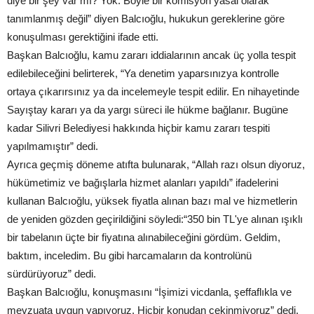
diye bir şey var mı? Yok. Böyle bir komisyon yasal olarak
tanımlanmış değil” diyen Balcıoğlu, hukukun gereklerine göre
konuşulması gerektiğini ifade etti.
Başkan Balcıoğlu, kamu zararı iddialarının ancak üç yolla tespit
edilebileceğini belirterek, “Ya denetim yaparsınızya kontrolle
ortaya çıkarırsınız ya da incelemeyle tespit edilir. En nihayetinde
Sayıştay kararı ya da yargı süreci ile hükme bağlanır. Bugüne
kadar Silivri Belediyesi hakkında hiçbir kamu zararı tespiti
yapılmamıştır” dedi.
Ayrıca geçmiş döneme atıfta bulunarak, “Allah razı olsun diyoruz,
hükümetimiz ve bağışlarla hizmet alanları yapıldı” ifadelerini
kullanan Balcıoğlu, yüksek fiyatla alınan bazı mal ve hizmetlerin
de yeniden gözden geçirildiğini söyledi:“350 bin TL'ye alınan ışıklı
bir tabelanın üçte bir fiyatına alınabileceğini gördüm. Geldim,
baktım, inceledim. Bu gibi harcamaların da kontrolünü
sürdürüyoruz” dedi.
Başkan Balcıoğlu, konuşmasını “İşimizi vicdanla, şeffaflıkla ve
mevzuata uygun yapıyoruz. Hiçbir konudan çekinmiyoruz” dedi.