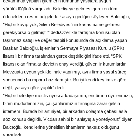
devamında yapılan işlemlerin tümünün yasalara uygun
yürütüldüğünü vurguladı. Belediyeye gelmesi gereken tüm
ödeneklerin resmi belgelerle kasaya girdiğini söyleyen Balcıoğlu,
“Hiçbir kayıp yok, Silivri Belediyesi'nin kasasına ne gelmesi
gerekiyorsa o gelmiştir” dedi.Özellikle tartışma konusu olan
taşınmaz satışı ve değer tespiti konusunda da açıklama yapan
Başkan Balcıoğlu, işlemlerin Sermaye Piyasası Kurulu (SPK)
lisanslı bir firma tarafından gerçekleştirildiğini ifade etti. “SPK
lisansı olan firmalar devletin onay verdiği, güvenilir kurumlardır.
Mevzuata uygun şekilde ihale yapılmış, aynı firma yasal süreç
sonucunda bu raporu hazırlamıştır. Bu işi kendi keyfimize göre
değil, yasaya göre yaptık” dedi.
“Hiçbir belediye meclis üyesi arkadaşımın, encümen üyelerimizin,
birim müdürlerimizin, çalışanlarımızın tırnağına zarar gelsin
istemem. Burada bir art niyet, bir arkadan dolaşma çabası asla
söz konusu değildir. Vicdan sahibi bir anlayışla yönetiyoruz” diyen
Balcıoğlu, kendilerine yöneltilen ithamların haksız olduğunu
vurguladı.