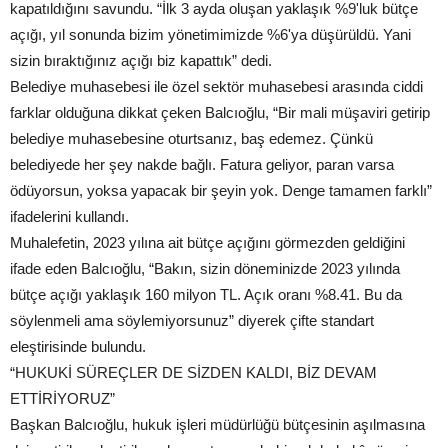
kapatıldığını savundu. “İlk 3 ayda oluşan yaklaşık %9'luk bütçe
açığı, yıl sonunda bizim yönetimimizde %6'ya düşürüldü. Yani
sizin bıraktığınız açığı biz kapattık” dedi.
Belediye muhasebesi ile özel sektör muhasebesi arasında ciddi
farklar olduğuna dikkat çeken Balcıoğlu, “Bir mali müşaviri getirip
belediye muhasebesine oturtsanız, baş edemez. Çünkü
belediyede her şey nakde bağlı. Fatura geliyor, paran varsa
ödüyorsun, yoksa yapacak bir şeyin yok. Denge tamamen farklı”
ifadelerini kullandı.
Muhalefetin, 2023 yılına ait bütçe açığını görmezden geldiğini
ifade eden Balcıoğlu, “Bakın, sizin döneminizde 2023 yılında
bütçe açığı yaklaşık 160 milyon TL. Açık oranı %8.41. Bu da
söylenmeli ama söylemiyorsunuz” diyerek çifte standart
eleştirisinde bulundu.
“HUKUKİ SÜREÇLER DE SİZDEN KALDI, BİZ DEVAM
ETTİRİYORUZ”
Başkan Balcıoğlu, hukuk işleri müdürlüğü bütçesinin aşılmasına