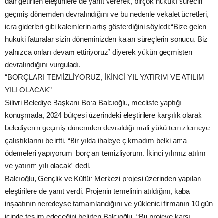
dair getirilen eleştirilere de yanıt vererek, birçok hukukî sürecin
geçmiş dönemden devralındığını ve bu nedenle vekalet ücretleri,
icra giderleri gibi kalemlerin artış gösterdiğini söyledi:“Bize gelen
hukuki faturalar sizin döneminizden kalan süreçlerin sonucu. Biz
yalnızca onları devam ettiriyoruz” diyerek yükün geçmişten
devralındığını vurguladı.
“BORÇLARI TEMİZLİYORUZ, İKİNCİ YIL YATIRIM VE ATILIM
YILI OLACAK”
Silivri Belediye Başkanı Bora Balcıoğlu, mecliste yaptığı
konuşmada, 2024 bütçesi üzerindeki eleştirilere karşılık olarak
belediyenin geçmiş dönemden devraldığı mali yükü temizlemeye
çalıştıklarını belirtti. “Bir yılda ihaleye çıkmadım belki ama
ödemeleri yapıyorum, borçları temizliyorum. İkinci yılımız atılım
ve yatırım yılı olacak” dedi.
Balcıoğlu, Gençlik ve Kültür Merkezi projesi üzerinden yapılan
eleştirilere de yanıt verdi. Projenin temelinin atıldığını, kaba
inşaatının neredeyse tamamlandığını ve yüklenici firmanın 10 gün
içinde teslim edeceğini belirten Balcıoğlu, “Bu projeye karşı