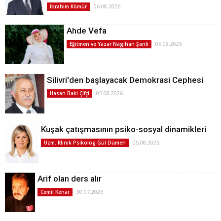
06.08.2026
İbrahim Kömür
Ahde Vefa
05.08.2026
Eğitmen ve Yazar Nagihan Şanlı
Silivri'den başlayacak Demokrasi Cephesi
05.08.2026
Hasan Baki Çifçi
Kuşak çatışmasının psiko-sosyal dinamikleri
05.08.2026
Uzm. Klinik Psikolog Gül Dümen
Arif olan ders alır
30.07.2026
Cemil Kenar