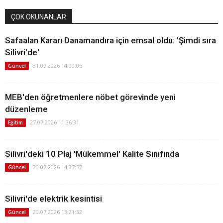
ÇOK OKUNANLAR
Safaalan Kararı Danamandıra için emsal oldu: 'Şimdi sıra
Silivri'de'
31.07.2026 14:00:05
Güncel
MEB'den öğretmenlere nöbet görevinde yeni
düzenleme
27.07.2026 11:36:31
Eğitim
Silivri'deki 10 Plaj 'Mükemmel' Kalite Sınıfında
20.07.2026 14:37:57
Güncel
Silivri'de elektrik kesintisi
20.07.2026 13:21:32
Güncel