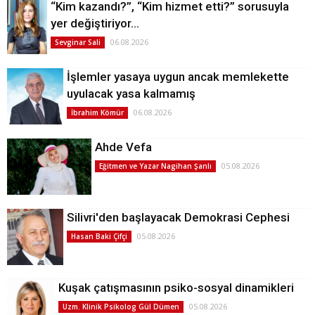
“Kim kazandı?”, “Kim hizmet etti?” sorusuyla
yer değiştiriyor…
06.08.2026
Sevginar Sali
İşlemler yasaya uygun ancak memlekette
uyulacak yasa kalmamış
06.08.2026
İbrahim Kömür
Ahde Vefa
05.08.2026
Eğitmen ve Yazar Nagihan Şanlı
Silivri'den başlayacak Demokrasi Cephesi
05.08.2026
Hasan Baki Çifçi
Kuşak çatışmasının psiko-sosyal dinamikleri
05.08.2026
Uzm. Klinik Psikolog Gül Dümen