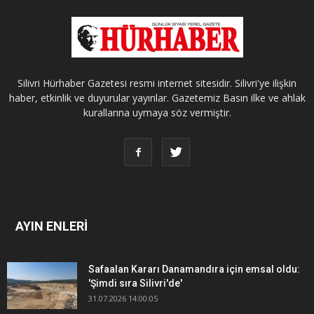
Silivri Hürhaber Gazetesi resmi internet sitesidir. Silivri'ye ilişkin
haber, etkinlik ve duyurular yayınlar. Gazetemiz Basın ilke ve ahlak
kurallarına uymaya söz vermiştir.
AYIN ENLERİ
Safaalan Kararı Danamandıra için emsal oldu:
'Şimdi sıra Silivri'de'
31.07.2026 14:00:05