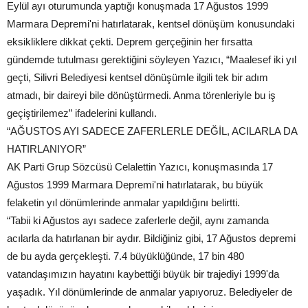
Eylül ayı oturumunda yaptığı konuşmada 17 Ağustos 1999
Marmara Depremi'ni hatırlatarak, kentsel dönüşüm konusundaki
eksikliklere dikkat çekti. Deprem gerçeğinin her fırsatta
gündemde tutulması gerektiğini söyleyen Yazıcı, “Maalesef iki yıl
geçti, Silivri Belediyesi kentsel dönüşümle ilgili tek bir adım
atmadı, bir daireyi bile dönüştürmedi. Anma törenleriyle bu iş
geçiştirilemez” ifadelerini kullandı.
“AĞUSTOS AYI SADECE ZAFERLERLE DEĞİL, ACILARLA DA
HATIRLANIYOR”
AK Parti Grup Sözcüsü Celalettin Yazıcı, konuşmasında 17
Ağustos 1999 Marmara Depremi'ni hatırlatarak, bu büyük
felaketin yıl dönümlerinde anmalar yapıldığını belirtti.
“Tabii ki Ağustos ayı sadece zaferlerle değil, aynı zamanda
acılarla da hatırlanan bir aydır. Bildiğiniz gibi, 17 Ağustos depremi
de bu ayda gerçekleşti. 7.4 büyüklüğünde, 17 bin 480
vatandaşımızın hayatını kaybettiği büyük bir trajediyi 1999'da
yaşadık. Yıl dönümlerinde de anmalar yapıyoruz. Belediyeler de