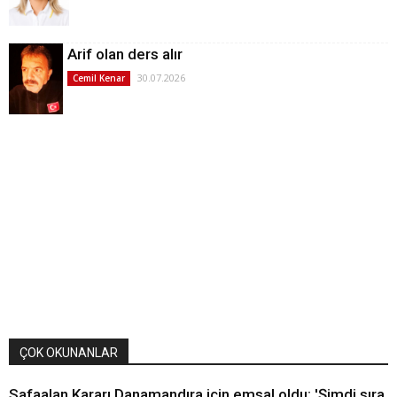
Arif olan ders alır
30.07.2026
Cemil Kenar
ÇOK OKUNANLAR
Safaalan Kararı Danamandıra için emsal oldu: 'Şimdi sıra