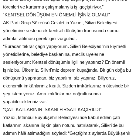
törenleri ve kurtarma çalışmalarıyla işi geçiştiriyor.”
“KENTSEL DÖNÜŞÜM EN ÖNEMLİ İŞİNİZ OLMALI”
AK Parti Grup Sözcüsü Celalettin Yazıcı, Silivri Belediyesi
yönetimine seslenerek kentsel dönüşüm konusunda somut
adımlar atılması gerektiğini vurguladı.
“Buradan tekrar çağrı yapıyorum. Silivri Belediyesi'nin kıymetli
yöneticilerine, belediye başkanına, meclis üyelerine
sesleniyorum: Kentsel dönüşümle ilgili ne yaptınız? En önemli
işiniz bu. Ülkemiz, Silivri'miz deprem kuşağında. Bir gün doğa bu
dönüşümü yapmadan, biz yapalım, siz yapınız. Biliyoruz,
ekonomik imkânlarınız kısıtlı. Sizden imkânlarınızın ötesinde bir
şey istemiyoruz. Ama imkânlarınız doğrultusunda
yapabilecekleriniz var.”
“ÇATI KATLARININ İSKANI FIRSATI KAÇIRILDI”
Yazıcı, İstanbul Büyükşehir Belediyesi'nde kabul edilen çatı
katlarının iskanına ilişkin plan notunu hatırlatarak, Silivri'de bu
adımın hâlâ atılmadığını söyledi: “Geçtiğimiz aylarda Büyükşehir