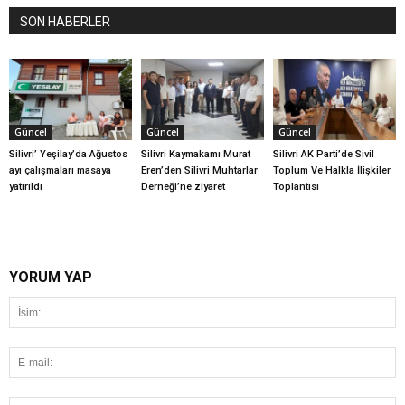
SON HABERLER
Güncel
Güncel
Güncel
Silivri’ Yeşilay’da Ağustos
Silivri Kaymakamı Murat
Silivri AK Parti’de Sivil
ayı çalışmaları masaya
Eren’den Silivri Muhtarlar
Toplum Ve Halkla İlişkiler
yatırıldı
Derneği’ne ziyaret
Toplantısı
YORUM YAP