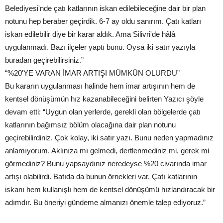
Belediyesi'nde çatı katlarının iskan edilebileceğine dair bir plan
notunu hep beraber geçirdik. 6-7 ay oldu sanırım. Çatı katları
iskan edilebilir diye bir karar aldık. Ama Silivri'de hâlâ
uygulanmadı. Bazı ilçeler yaptı bunu. Oysa iki satır yazıyla
buradan geçirebilirsiniz.”
“%20'YE VARAN İMAR ARTIŞI MÜMKÜN OLURDU”
Bu kararın uygulanması halinde hem imar artışının hem de
kentsel dönüşümün hız kazanabileceğini belirten Yazıcı şöyle
devam etti: “Uygun olan yerlerde, gerekli olan bölgelerde çatı
katlarının bağımsız bölüm olacağına dair plan notunu
geçirebilirdiniz. Çok kolay, iki satır yazı. Bunu neden yapmadınız
anlamıyorum. Aklınıza mı gelmedi, dertlenmediniz mi, gerek mi
görmediniz? Bunu yapsaydınız neredeyse %20 civarında imar
artışı olabilirdi. Batıda da bunun örnekleri var. Çatı katlarının
iskanı hem kullanışlı hem de kentsel dönüşümü hızlandıracak bir
adımdır. Bu öneriyi gündeme almanızı önemle talep ediyoruz.”