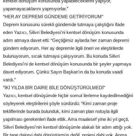
kentsel dönüşüm konusunda yapabileceklerini yapıyor,
yapamayacaklarını yapmıyorlar.”
“HER AY DEPREMİ GÜNDEME GETİRİYORUM”
Deprem konusunu sürekli gündemde tutmaya çalıştığını ifade
eden Yazıcı, Silivri Belediyesi'ni kentsel dönüşüm konusunda
adım atmaya davet etti: “Geçtiğimiz aylarda her zaman depremi
gündem ediyorum. Her ay depremle ilgili öneri ve eleştirilerde
bulunuyorum, sıcak tutmaya çalışıyorum. Bu konuda Silivri
Belediyesi'ni de kentsel dönüşüm konusunda bir şeyler yapmaya
davet ediyorum. Çünkü Sayın Başkan'ın da bu konuda vaadi
vardı.”
“İKİ YILDA BİR DAİRE BİLE DÖNÜŞTÜRÜLMEDİ”
Yazıcı, kentsel dönüşümde hiçbir somut ilerleme kaydedilmediğini
söyleyerek eleştirilerini şöyle sürdürdü: “Kimi zaman proje
tekliflerinde burada bulunduk, kimi zaman plan notuyla ilgili
yapılması gerekenleri ifade ettik. Ama maalesef yine iki yıl geçti,
Silivri Belediyesi'nin kentsel dönüşümle alakalı bir adım attığı yok.
Bir tane daireyi dahi dönüştürmüş değil, projesi dahi yok. Anma