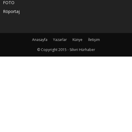
FOTO
Röportaj
Anasayfa
Yazarlar
Künye
İletişim
© Copyright 2015 - Silivri Hürhaber