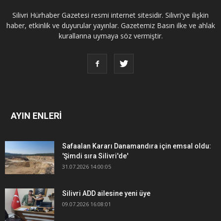
Silivri Hürhaber Gazetesi resmi internet sitesidir. Silivri'ye ilişkin
haber, etkinlik ve duyurular yayınlar. Gazetemiz Basın ilke ve ahlak
kurallarına uymaya söz vermiştir.
AYIN ENLERİ
Safaalan Kararı Danamandıra için emsal oldu:
'Şimdi sıra Silivri'de'
31.07.2026 14:00:05
Silivri ADD ailesine yeni üye
09.07.2026 16:08:01