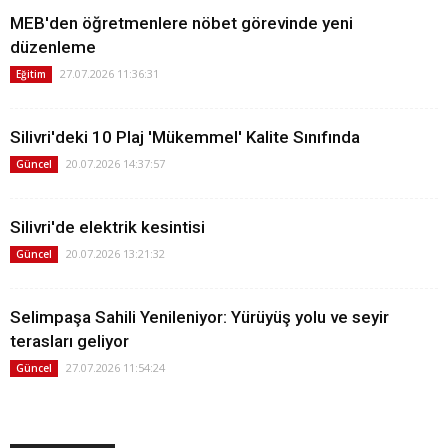
MEB'den öğretmenlere nöbet görevinde yeni
düzenleme
27.07.2026 11:36:31
Eğitim
Silivri'deki 10 Plaj 'Mükemmel' Kalite Sınıfında
20.07.2026 14:37:57
Güncel
Silivri'de elektrik kesintisi
20.07.2026 13:21:32
Güncel
Selimpaşa Sahili Yenileniyor: Yürüyüş yolu ve seyir
terasları geliyor
27.07.2026 11:54:24
Güncel