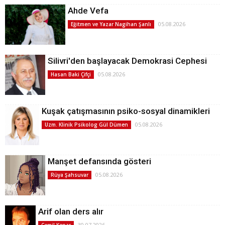
Ahde Vefa
05.08.2026
Eğitmen ve Yazar Nagihan Şanlı
Silivri'den başlayacak Demokrasi Cephesi
05.08.2026
Hasan Baki Çifçi
Kuşak çatışmasının psiko-sosyal dinamikleri
05.08.2026
Uzm. Klinik Psikolog Gül Dümen
Manşet defansında gösteri
05.08.2026
Rüya Şahsuvar
Arif olan ders alır
30.07.2026
Cemil Kenar