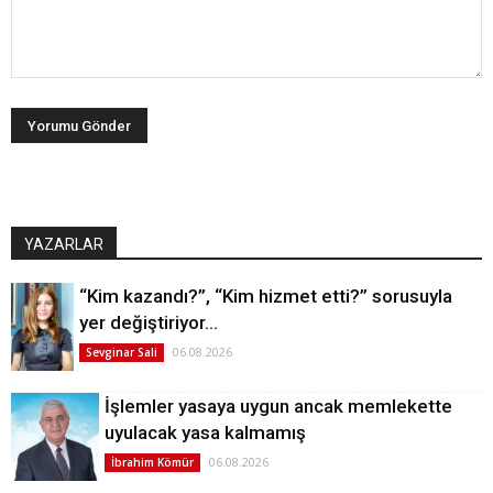
YAZARLAR
“Kim kazandı?”, “Kim hizmet etti?” sorusuyla
yer değiştiriyor…
06.08.2026
Sevginar Sali
İşlemler yasaya uygun ancak memlekette
uyulacak yasa kalmamış
06.08.2026
İbrahim Kömür