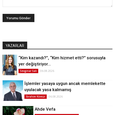
YAZARLAR
“Kim kazandı?”, “Kim hizmet etti?” sorusuyla
yer değiştiriyor…
06.08.2026
Sevginar Sali
İşlemler yasaya uygun ancak memlekette
uyulacak yasa kalmamış
06.08.2026
İbrahim Kömür
Ahde Vefa