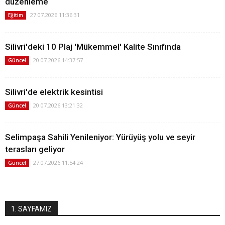
düzenleme
27.07.2026 11:36:31
Eğitim
Silivri'deki 10 Plaj 'Mükemmel' Kalite Sınıfında
20.07.2026 14:37:57
Güncel
Silivri'de elektrik kesintisi
20.07.2026 13:21:32
Güncel
Selimpaşa Sahili Yenileniyor: Yürüyüş yolu ve seyir
terasları geliyor
27.07.2026 11:54:24
Güncel
1. SAYFAMIZ