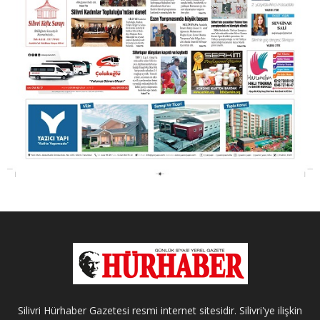
Silivri Hürhaber Gazetesi resmi internet sitesidir. Silivri'ye ilişkin