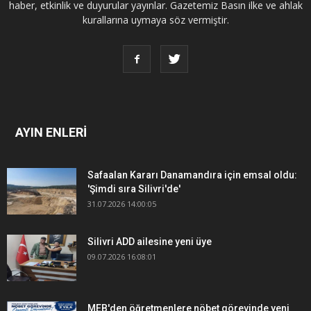
haber, etkinlik ve duyurular yayınlar. Gazetemiz Basın ilke ve ahlak
kurallarına uymaya söz vermiştir.
AYIN ENLERİ
Safaalan Kararı Danamandıra için emsal oldu:
'Şimdi sıra Silivri'de'
31.07.2026 14:00:05
Silivri ADD ailesine yeni üye
09.07.2026 16:08:01
MEB'den öğretmenlere nöbet görevinde yeni