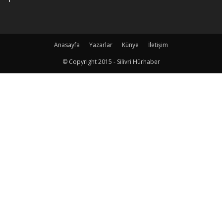
Anasayfa
Yazarlar
Künye
İletişim
© Copyright 2015 - Silivri Hürhaber