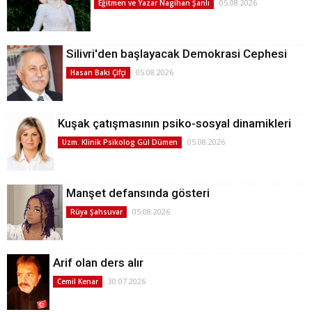
05.08.2026
Eğitmen ve Yazar Nagihan Şanlı
Silivri'den başlayacak Demokrasi Cephesi
05.08.2026
Hasan Baki Çifçi
Kuşak çatışmasının psiko-sosyal dinamikleri
05.08.2026
Uzm. Klinik Psikolog Gül Dümen
Manşet defansında gösteri
05.08.2026
Rüya Şahsuvar
Arif olan ders alır
30.07.2026
Cemil Kenar