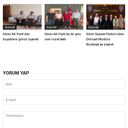
Güncel
Güncel
Güncel
Silivri AK Parti'den
Silivri AK Parti'de iki yeni
Silivri Saadet Partisi'nden
büyüklere gönül ziyareti
isim rozet taktı
Emniyet Müdürü
Büzkaya'ya ziyaret
YORUM YAP