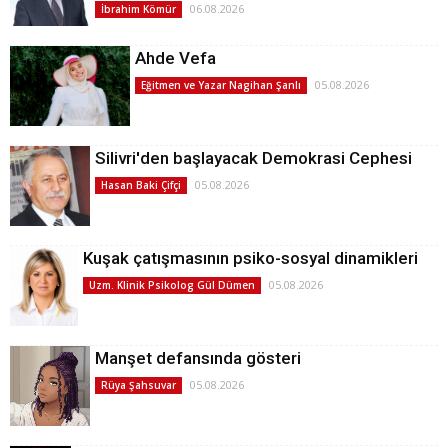
06.08.2026
İbrahim Kömür
Ahde Vefa
05.08.2026
Eğitmen ve Yazar Nagihan Şanlı
Silivri'den başlayacak Demokrasi Cephesi
05.08.2026
Hasan Baki Çifçi
Kuşak çatışmasının psiko-sosyal dinamikleri
05.08.2026
Uzm. Klinik Psikolog Gül Dümen
Manşet defansında gösteri
05.08.2026
Rüya Şahsuvar