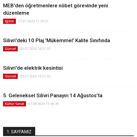
MEB'den öğretmenlere nöbet görevinde yeni
düzenleme
27.07.2026 11:36:31
Eğitim
Silivri'deki 10 Plaj 'Mükemmel' Kalite Sınıfında
20.07.2026 14:37:57
Güncel
Silivri'de elektrik kesintisi
20.07.2026 13:21:32
Güncel
5. Geleneksel Silivri Panayırı 14 Ağustos’ta
07.08.2026 15:58:39
Kültür Sanat
1. SAYFAMIZ