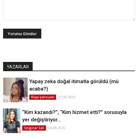
YAZARLAR
Yapay zeka doğal itimatla görüldü (mü
acaba?)
07.08.2026
Rüya Şahsuvar
“Kim kazandı?”, “Kim hizmet etti?” sorusuyla
yer değiştiriyor…
06.08.2026
Sevginar Sali