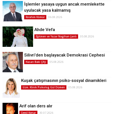
İşlemler yasaya uygun ancak memlekette
uyulacak yasa kalmamış
06.08.2026
İbrahim Kömür
Ahde Vefa
05.08.2026
Eğitmen ve Yazar Nagihan Şanlı
Silivri'den başlayacak Demokrasi Cephesi
05.08.2026
Hasan Baki Çifçi
Kuşak çatışmasının psiko-sosyal dinamikleri
05.08.2026
Uzm. Klinik Psikolog Gül Dümen
Arif olan ders alır
30.07.2026
Cemil Kenar