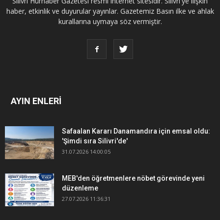
Silivri Hürhaber Gazetesi resmi internet sitesidir. Silivri'ye ilişkin
haber, etkinlik ve duyurular yayınlar. Gazetemiz Basın ilke ve ahlak
kurallarına uymaya söz vermiştir.
AYIN ENLERİ
Safaalan Kararı Danamandıra için emsal oldu:
'Şimdi sıra Silivri'de'
31.07.2026 14:00:05
MEB'den öğretmenlere nöbet görevinde yeni
düzenleme
27.07.2026 11:36:31