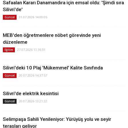
Safaalan Kararı Danamandıra için emsal oldu: 'Şimdi sıra
Silivri'de'
31.07.2026 14:00:05
Güncel
MEB'den öğretmenlere nöbet görevinde yeni
düzenleme
27.07.2026 11:36:31
Eğitim
Silivri'deki 10 Plaj 'Mükemmel' Kalite Sınıfında
20.07.2026 14:37:57
Güncel
Silivri'de elektrik kesintisi
20.07.2026 13:21:32
Güncel
Selimpaşa Sahili Yenileniyor: Yürüyüş yolu ve seyir
terasları geliyor