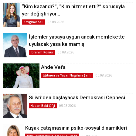
“Kim kazandı?”, “Kim hizmet etti?” sorusuyla
yer değiştiriyor…
06.08.2026
Sevginar Sali
İşlemler yasaya uygun ancak memlekette
uyulacak yasa kalmamış
06.08.2026
İbrahim Kömür
Ahde Vefa
05.08.2026
Eğitmen ve Yazar Nagihan Şanlı
Silivri'den başlayacak Demokrasi Cephesi
05.08.2026
Hasan Baki Çifçi
Kuşak çatışmasının psiko-sosyal dinamikleri
05.08.2026
Uzm. Klinik Psikolog Gül Dümen