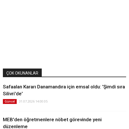
ÇOK OKUNANLAR
Safaalan Kararı Danamandıra için emsal oldu: 'Şimdi sıra
Silivri'de'
31.07.2026 14:00:05
Güncel
MEB'den öğretmenlere nöbet görevinde yeni
düzenleme