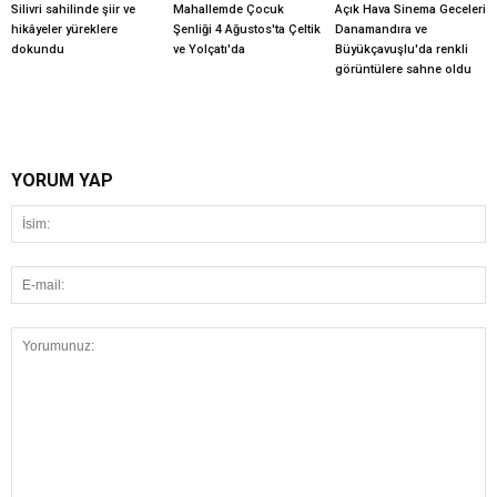
Silivri sahilinde şiir ve
Mahallemde Çocuk
Açık Hava Sinema Geceleri
hikâyeler yüreklere
Şenliği 4 Ağustos'ta Çeltik
Danamandıra ve
dokundu
ve Yolçatı'da
Büyükçavuşlu'da renkli
görüntülere sahne oldu
YORUM YAP