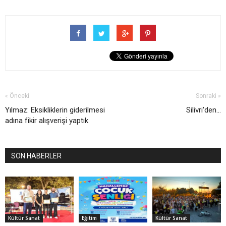
« Önceki
Sonraki »
Yılmaz: Eksikliklerin giderilmesi
Silivri'den...
adına fikir alışverişi yaptık
SON HABERLER
Kültür Sanat
Eğitim
Kültür Sanat