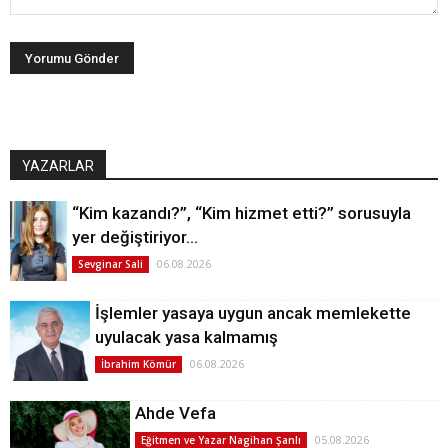
YAZARLAR
“Kim kazandı?”, “Kim hizmet etti?” sorusuyla
yer değiştiriyor…
06.08.2026
Sevginar Sali
İşlemler yasaya uygun ancak memlekette
uyulacak yasa kalmamış
06.08.2026
İbrahim Kömür
Ahde Vefa
05.08.2026
Eğitmen ve Yazar Nagihan Şanlı