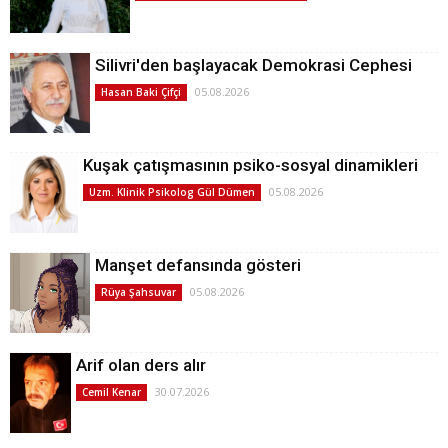
Silivri'den başlayacak Demokrasi Cephesi
05.08.2026
Hasan Baki Çifçi
Kuşak çatışmasının psiko-sosyal dinamikleri
05.08.2026
Uzm. Klinik Psikolog Gül Dümen
Manşet defansında gösteri
05.08.2026
Rüya Şahsuvar
Arif olan ders alır
30.07.2026
Cemil Kenar