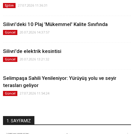
27.07.2026 11:36:31
Eğitim
Silivri'deki 10 Plaj 'Mükemmel' Kalite Sınıfında
20.07.2026 14:37:57
Güncel
Silivri'de elektrik kesintisi
20.07.2026 13:21:32
Güncel
Selimpaşa Sahili Yenileniyor: Yürüyüş yolu ve seyir
terasları geliyor
27.07.2026 11:54:24
Güncel
1. SAYFAMIZ