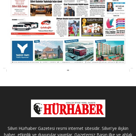
Silivri Hürhaber Gazetesi resmi internet sitesidir. Silivri'ye ilişkin
haber, etkinlik ve duyurular yayınlar. Gazetemiz Basın ilke ve ahlak