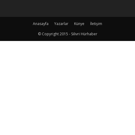
Anasayfa
Yazarlar
Künye
İletişim
© Copyright 2015 - Silivri Hürhaber