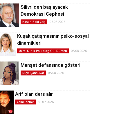
Silivri'den başlayacak
Demokrasi Cephesi
05.08.2026
Hasan Baki Çifçi
Kuşak çatışmasının psiko-sosyal
dinamikleri
05.08.2026
Uzm. Klinik Psikolog Gül Dümen
Manşet defansında gösteri
05.08.2026
Rüya Şahsuvar
Arif olan ders alır
30.07.2026
Cemil Kenar