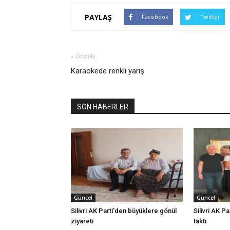
PAYLAŞ
Facebook
Twitter
« Önceki
Karaokede renkli yarış
SON HABERLER
Güncel
Güncel
Silivri AK Parti'den büyüklere gönül
Silivri AK Pa
ziyareti
taktı