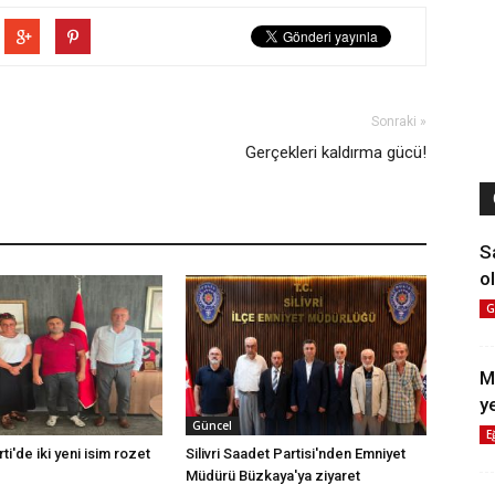
Sonraki »
Gerçekleri kaldırma gücü!
S
ol
G
M
y
Güncel
E
rti'de iki yeni isim rozet
Silivri Saadet Partisi'nden Emniyet
Müdürü Büzkaya'ya ziyaret