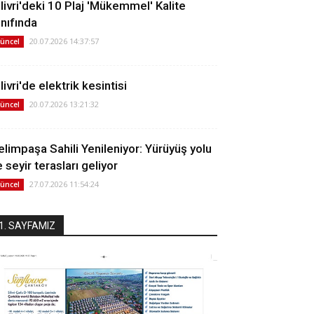
ilivri'deki 10 Plaj 'Mükemmel' Kalite
ınıfında
20.07.2026 14:37:57
üncel
livri'de elektrik kesintisi
20.07.2026 13:21:32
üncel
elimpaşa Sahili Yenileniyor: Yürüyüş yolu
 seyir terasları geliyor
27.07.2026 11:54:24
üncel
1. SAYFAMIZ