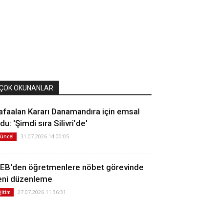
ÇOK OKUNANLAR
afaalan Kararı Danamandıra için emsal
du: 'Şimdi sıra Silivri'de'
31.07.2026 14:00:05
üncel
EB'den öğretmenlere nöbet görevinde
eni düzenleme
27.07.2026 11:36:31
ğitim