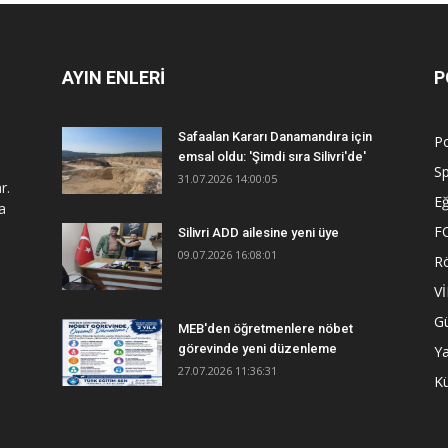
AYIN ENLERİ
P
Safaalan Kararı Danamandıra için
Po
emsal oldu: 'Şimdi sıra Silivri'de'
S
31.07.2026 14:00:05
r.
Eğ
a
F
Silivri ADD ailesine yeni üye
09.07.2026 16:08:01
R
V
G
MEB'den öğretmenlere nöbet
görevinde yeni düzenleme
Y
27.07.2026 11:36:31
Kü