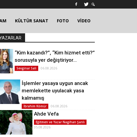
ŞAM
KÜLTÜR SANAT
FOTO
VİDEO
YAZARLAR
“Kim kazandı?”, “Kim hizmet etti?”
sorusuyla yer değiştiriyor…
06.08.2026
Sevginar Sali
İşlemler yasaya uygun ancak
memlekette uyulacak yasa
kalmamış
06.08.2026
İbrahim Kömür
Ahde Vefa
Eğitmen ve Yazar Nagihan Şanlı
05.08.2026