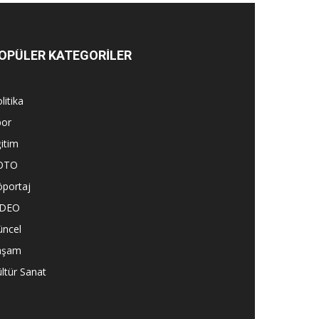
OPÜLER KATEGORİLER
litika
por
itim
OTO
öportaj
İDEO
üncel
aşam
ltür Sanat