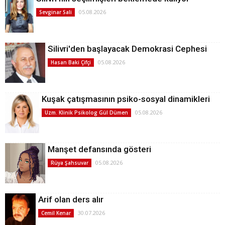
05.08.2026
Sevginar Sali
Silivri'den başlayacak Demokrasi Cephesi
05.08.2026
Hasan Baki Çifçi
Kuşak çatışmasının psiko-sosyal dinamikleri
05.08.2026
Uzm. Klinik Psikolog Gül Dümen
Manşet defansında gösteri
05.08.2026
Rüya Şahsuvar
Arif olan ders alır
30.07.2026
Cemil Kenar