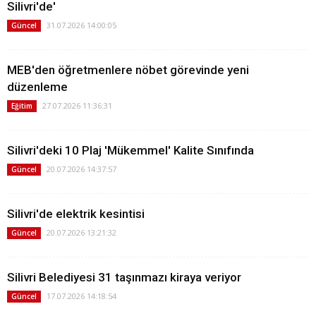
Silivri'de'
31.07.2026 14:00:05
Güncel
MEB'den öğretmenlere nöbet görevinde yeni
düzenleme
27.07.2026 11:36:31
Eğitim
Silivri'deki 10 Plaj 'Mükemmel' Kalite Sınıfında
20.07.2026 14:37:57
Güncel
Silivri'de elektrik kesintisi
20.07.2026 13:21:32
Güncel
Silivri Belediyesi 31 taşınmazı kiraya veriyor
17.07.2026 14:18:54
Güncel