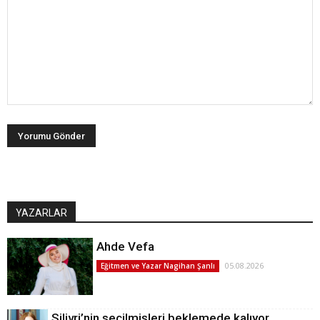
YAZARLAR
Ahde Vefa
05.08.2026
Eğitmen ve Yazar Nagihan Şanlı
Silivri’nin seçilmişleri beklemede kalıyor