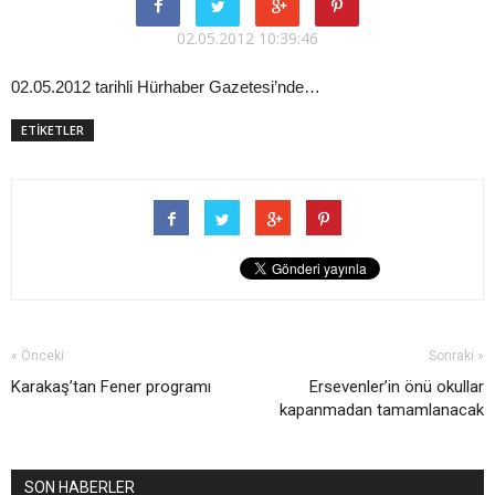
02.05.2012 10:39:46
02.05.2012 tarihli Hürhaber Gazetesi’nde…
ETİKETLER
« Önceki
Sonraki »
Karakaş’tan Fener programı
Ersevenler’in önü okullar
kapanmadan tamamlanacak
SON HABERLER