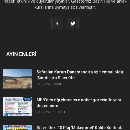
haber, etkinlik ve duyurular yayınlar. Gazetemiz Basın ilke ve ahlak
kurallarına uymaya söz vermiştir.
AYIN ENLERİ
Safaalan Kararı Danamandıra için emsal oldu:
'Şimdi sıra Silivri'de'
31.07.2026 14:00:05
MEB'den öğretmenlere nöbet görevinde yeni
düzenleme
27.07.2026 11:36:31
Silivri'deki 10 Plaj 'Mükemmel' Kalite Sınıfında