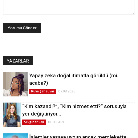
YAZARLAR
Yapay zeka doğal itimatla görüldü (mü
acaba?)
07.08.2026
Rüya Şahsuvar
“Kim kazandı?”, “Kim hizmet etti?” sorusuyla
yer değiştiriyor…
06.08.2026
Sevginar Sali
İşlemler yasaya uygun ancak memlekette