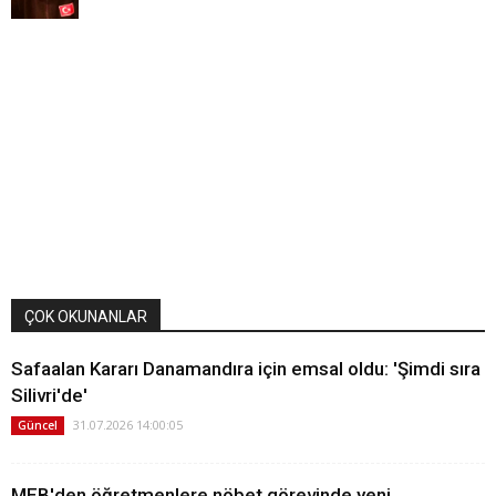
ÇOK OKUNANLAR
Safaalan Kararı Danamandıra için emsal oldu: 'Şimdi sıra
Silivri'de'
31.07.2026 14:00:05
Güncel
MEB'den öğretmenlere nöbet görevinde yeni