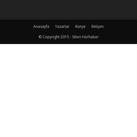
Anasayfa
Yazarlar
Künye
İletişim
© Copyright 2015 - Silivri Hürhaber