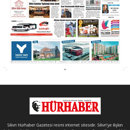
Silivri Hürhaber Gazetesi resmi internet sitesidir. Silivri'ye ilişkin