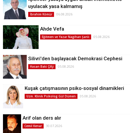
uyulacak yasa kalmamış
06.08.2026
İbrahim Kömür
Ahde Vefa
05.08.2026
Eğitmen ve Yazar Nagihan Şanlı
Silivri'den başlayacak Demokrasi Cephesi
05.08.2026
Hasan Baki Çifçi
Kuşak çatışmasının psiko-sosyal dinamikleri
05.08.2026
Uzm. Klinik Psikolog Gül Dümen
Arif olan ders alır
30.07.2026
Cemil Kenar