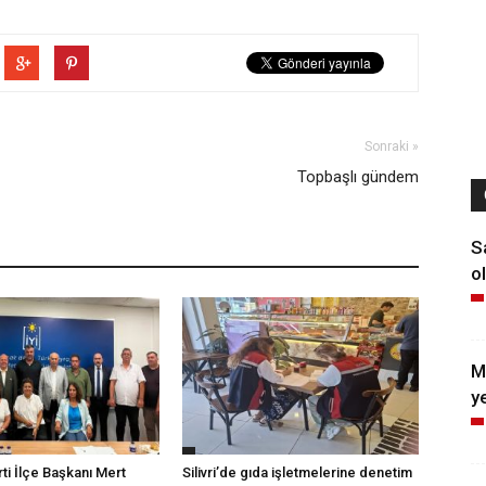
Sonraki »
Topbaşlı gündem
S
ol
M
y
arti İlçe Başkanı Mert
Silivri’de gıda işletmelerine denetim