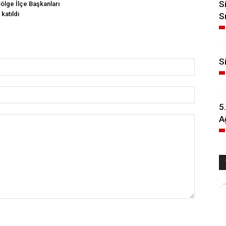
S
Bölge İlçe Başkanları
katıldı
S
Si
5
A