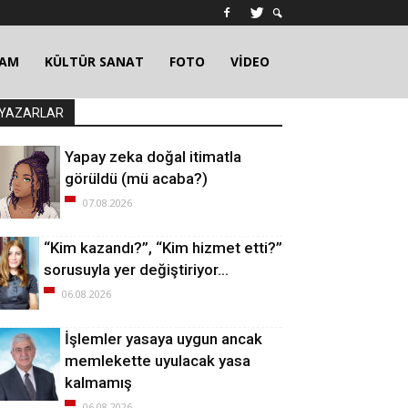
ŞAM
KÜLTÜR SANAT
FOTO
VİDEO
YAZARLAR
Yapay zeka doğal itimatla
görüldü (mü acaba?)
07.08.2026
“Kim kazandı?”, “Kim hizmet etti?”
sorusuyla yer değiştiriyor…
06.08.2026
İşlemler yasaya uygun ancak
memlekette uyulacak yasa
kalmamış
06.08.2026