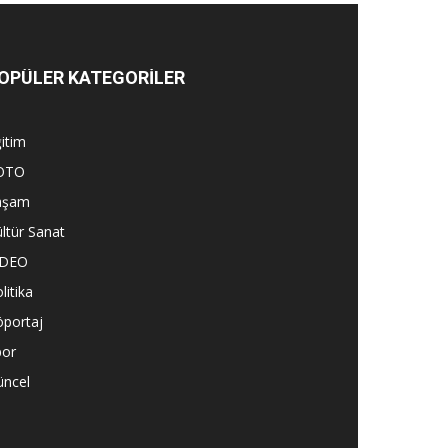
OPÜLER KATEGORİLER
itim
OTO
aşam
ltür Sanat
İDEO
litika
öportaj
por
üncel