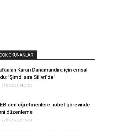
ÇOK OKUNANLAR
afaalan Kararı Danamandıra için emsal
du: 'Şimdi sıra Silivri'de'
31.07.2026 14:00:05
EB'den öğretmenlere nöbet görevinde
eni düzenleme
27.07.2026 11:36:31