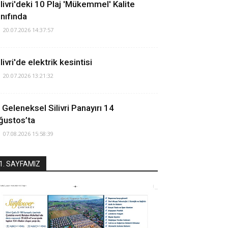
ilivri'deki 10 Plaj 'Mükemmel' Kalite
ınıfında
20.07.2026 14:37:57
livri'de elektrik kesintisi
20.07.2026 13:21:32
. Geleneksel Silivri Panayırı 14
ğustos’ta
07.08.2026 15:58:39
1. SAYFAMIZ