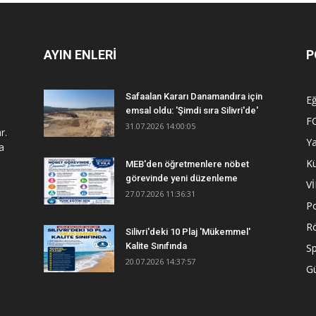
AYIN ENLERİ
P
Safaalan Kararı Danamandıra için
Eğ
emsal oldu: 'Şimdi sıra Silivri'de'
F
31.07.2026 14:00:05
r.
Y
a
Kü
MEB'den öğretmenlere nöbet
görevinde yeni düzenleme
V
27.07.2026 11:36:31
Po
R
Silivri'deki 10 Plaj 'Mükemmel'
Kalite Sınıfında
S
20.07.2026 14:37:57
G