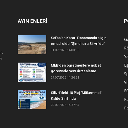
AYIN ENLERİ
P
Safaalan Kararı Danamandıra için
G
emsal oldu: 'Şimdi sıra Silivri'de'
R
31.07.2026 14:00:05
r.
Y
a
Eğ
MEB'den öğretmenlere nöbet
görevinde yeni düzenleme
S
27.07.2026 11:36:31
V
F
Silivri'deki 10 Plaj 'Mükemmel'
Kalite Sınıfında
Kü
20.07.2026 14:37:57
Po