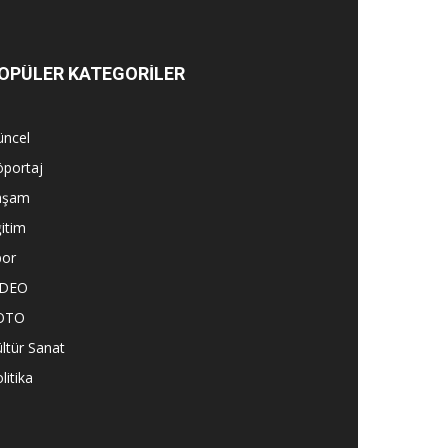
OPÜLER KATEGORİLER
üncel
öportaj
aşam
itim
por
İDEO
OTO
ltür Sanat
litika