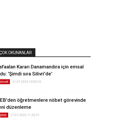
ÇOK OKUNANLAR
afaalan Kararı Danamandıra için emsal
du: 'Şimdi sıra Silivri'de'
31.07.2026 14:00:05
üncel
EB'den öğretmenlere nöbet görevinde
eni düzenleme
27.07.2026 11:36:31
ğitim