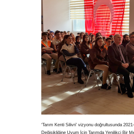
‘Tarım Kenti Silivri' vizyonu doğrultusunda 2
Değişikliğine Uyum İçin Tarımda Yenilikçi Bir M