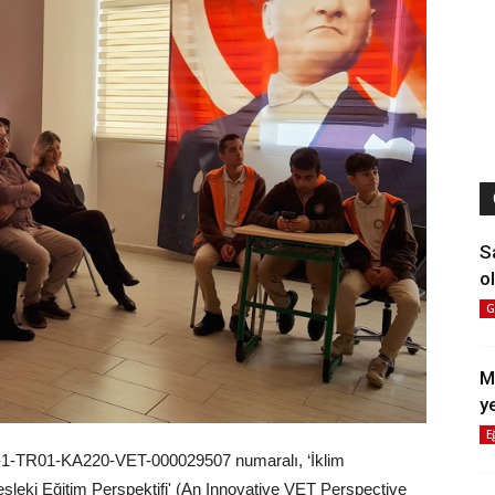
S
ol
G
M
y
E
021-1-TR01-KA220-VET-000029507 numaralı, ‘İklim
esleki Eğitim Perspektifi' (An Innovative VET Perspective