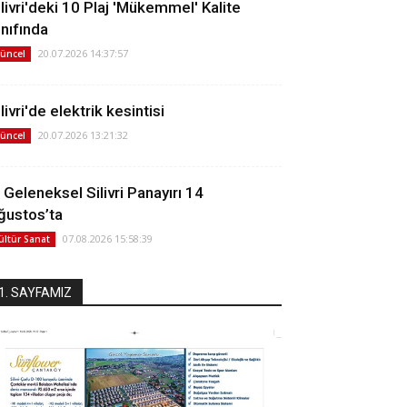
ilivri'deki 10 Plaj 'Mükemmel' Kalite
ınıfında
20.07.2026 14:37:57
üncel
livri'de elektrik kesintisi
20.07.2026 13:21:32
üncel
. Geleneksel Silivri Panayırı 14
ğustos’ta
07.08.2026 15:58:39
ültür Sanat
1. SAYFAMIZ