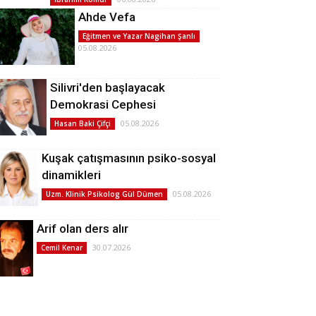
Ahde Vefa
Eğitmen ve Yazar Nagihan Şanlı
05.08.2026
Silivri'den başlayacak
Demokrasi Cephesi
05.08.2026
Hasan Baki Çifçi
Kuşak çatışmasının psiko-sosyal
dinamikleri
05.08.2026
Uzm. Klinik Psikolog Gül Dümen
Arif olan ders alır
30.07.2026
Cemil Kenar