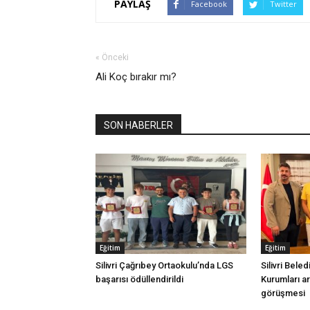
PAYLAŞ
Facebook
Twitter
« Önceki
Ali Koç bırakır mı?
SON HABERLER
Eğitim
Eğitim
Silivri Çağrıbey Ortaokulu’nda LGS
Silivri Beled
başarısı ödüllendirildi
Kurumları ara
görüşmesi