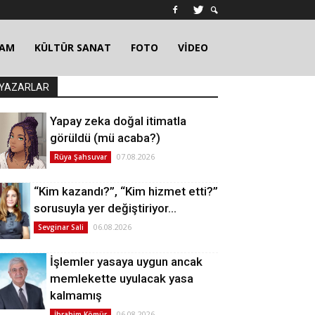
ŞAM
KÜLTÜR SANAT
FOTO
VİDEO
YAZARLAR
Yapay zeka doğal itimatla
görüldü (mü acaba?)
07.08.2026
Rüya Şahsuvar
“Kim kazandı?”, “Kim hizmet etti?”
sorusuyla yer değiştiriyor…
06.08.2026
Sevginar Sali
İşlemler yasaya uygun ancak
memlekette uyulacak yasa
kalmamış
06.08.2026
İbrahim Kömür