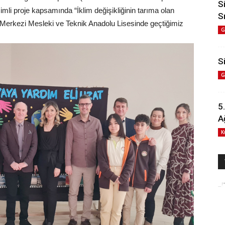
S
imli proje kapsamında “İklim değişikliğinin tarıma olan
S
ma Merkezi Mesleki ve Teknik Anadolu Lisesinde geçtiğimiz
G
Si
G
5
A
K