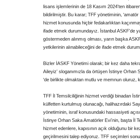
lisans işlemlerinin de 18 Kasım 2024'ten itibaren
bildirilmiştir. Bu karar; TFF yönetiminin, ‘amatö
hizmet konusunda hiçbir fedakarlıktan kaçınmaya
ifade etmek durumundayız. İstanbul ASKF'de yapı
göstermeden alınmış olması, yarın başka ASKF'l
yetkilerinin alınabileceğini de ifade etmek duru
Bizler İASKF Yönetimi olarak; bir kez daha tekrar
Aileyiz' sloganımızla da örtüşen İstinye Orhan Sak
‘de birlikte olmaktan mutlu ve memnun oluruz, 
TFF İl Temsilciliğinin hizmet verdiği binadan İ
külfetten kurtulmuş olunacağı, halihazırdaki S
yönetiminin, israf konusundaki hassasiyeti açıs
İstinye Orhan Saka Amatörler Evi'nin, başta İl T
hizmet edenlere, kapısının açık olduğunu bir kez
geçirilmesini talep ediyoruz. TFF seçimleri so