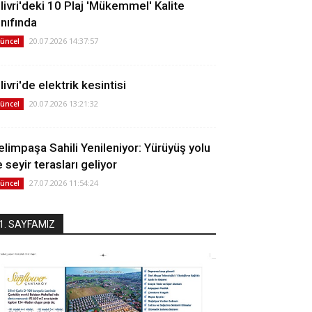
ilivri'deki 10 Plaj 'Mükemmel' Kalite
ınıfında
20.07.2026 14:37:57
üncel
livri'de elektrik kesintisi
20.07.2026 13:21:32
üncel
elimpaşa Sahili Yenileniyor: Yürüyüş yolu
 seyir terasları geliyor
27.07.2026 11:54:24
üncel
1. SAYFAMIZ