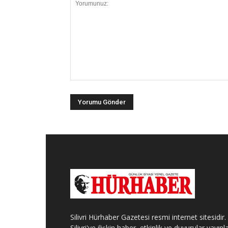
Silivri Hürhaber Gazetesi resmi internet sitesidir.
Silivri'ye ilişkin haber, etkinlik ve duyurular yayınla