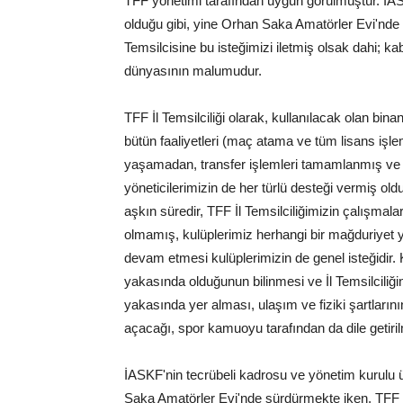
TFF yönetimi tarafından uygun görülmüştür. İASK
olduğu gibi, yine Orhan Saka Amatörler Evi'nde 
Temsilcisine bu isteğimizi iletmiş olsak dahi; ka
dünyasının malumudur.
TFF İl Temsilciliği olarak, kullanılacak olan bina
bütün faaliyetleri (maç atama ve tüm lisans işlem
yaşamadan, transfer işlemleri tamamlanmış ve 
yöneticilerimizin de her türlü desteği vermiş old
aşkın süredir, TFF İl Temsilciliğimizin çalışmal
olmamış, kulüplerimiz herhangi bir mağduriyet ya
devam etmesi kulüplerimizin de genel isteğidir. K
yakasında olduğunun bilinmesi ve İl Temsilciliğ
yakasında yer alması, ulaşım ve fiziki şartlarını
açacağı, spor kamuoyu tarafından da dile getiril
İASKF'nin tecrübeli kadrosu ve yönetim kurulu üy
Saka Amatörler Evi'nde sürdürmekte iken, TFF t