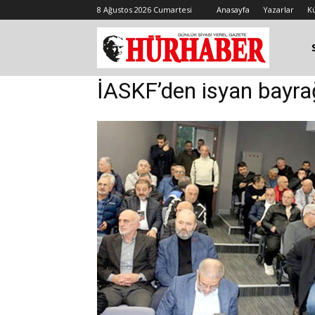
8 Ağustos 2026 Cumartesi
Anasayfa
Yazarlar
K
İASKF’den isyan bayrağ