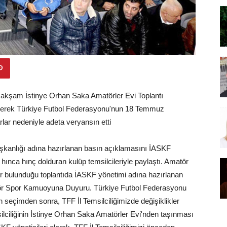
 akşam İstinye Orhan Saka Amatörler Evi Toplantı
 gelerek Türkiye Futbol Federasyonu'nun 18 Temmuz
rlar nedeniyle adeta veryansın etti
şkanlığı adına hazırlanan basın açıklamasını İASKF
hınca hınç dolduran kulüp temsilcileriyle paylaştı. Amatör
zır bulunduğu toplantıda İASKF yönetimi adına hazırlanan
Amatör Spor Kamuoyuna Duyuru. Türkiye Futbol Federasyonu
seçimden sonra, TFF İl Temsilciliğimizde değişiklikler
silciliğinin İstinye Orhan Saka Amatörler Evi'nden taşınması