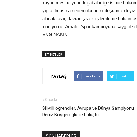
kaybetmesine yönelik çabalar içerisinde bulunm
yıpratılmasına neden olacağını düşünmekteyiz.
alacak tavır, davranış ve söylemlerde bulunmas
inanıyoruz. Amatör Spor kamuoyuna saygı ile duy
ENGİNAKIN
ETİKETLER
PAYLAŞ
Facebook
Twitter
« Önceki
Silivrili öğrenciler, Avrupa ve Dünya Şampiyonu
Deniz Köşgeroğlu ile buluştu
SON HABERLER