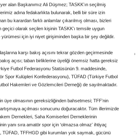
 yer alan Başkanımız Ali Düşmez; TASKK'ın seçilmiş
miz adına fedakarlıkta bulunarak, belli bir süre izin
n bu karardan farklı anlamlar çıkarılmış olması, bizleri
geçici olarak seçilen kişinin TASKK'ı temsile uygun
e yürümesi için iyi niyet girişiminden başka bir şey değildir.
aşlarına karşı bakış açısını tekrar gözden geçirmesinde
kış açısı; taban birliklerine üyeliği önemsiz hatta gereksiz
Türkiye Futbol Federasyonu Statüsünün 9. maddesinde,
ör Spor Kulüpleri Konfederasyonu), TÜFAD (Türkiye Futbol
tbol Hakemleri ve Gözlemcileri Derneği) de sayılmaktadır.
rin üye olmasının gereksizliğinden bahsetmesi; TFF'nin
artışmaya açılması sonucunu doğuracaktır. Tüm illerimizde
kem Dernekleri, Saha Komiserleri Derneklerinin
in yanı sıra amatör spor için ‘olmazsa olmaz' ihtiyaç
K, TÜFAD, TFFHGD gibi kurumları yok saymak, gücünü