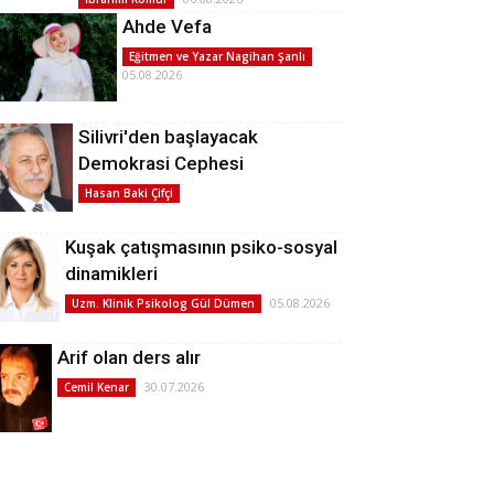
Ahde Vefa
Eğitmen ve Yazar Nagihan Şanlı
05.08.2026
Silivri'den başlayacak
Demokrasi Cephesi
Hasan Baki Çifçi
Kuşak çatışmasının psiko-sosyal
dinamikleri
05.08.2026
Uzm. Klinik Psikolog Gül Dümen
Arif olan ders alır
30.07.2026
Cemil Kenar