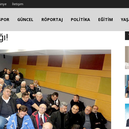
ünye
İletişim
SPOR
GÜNCEL
RÖPORTAJ
POLİTİKA
EĞİTİM
YA
ı!