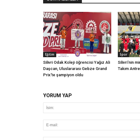
Eğitim
Spor
Silivri Odak Koleji öğrencisi Yağız Ali
Silivri'nin mi
Daşcan, Uluslararası Gebze Grand
Takım Antr
Prix'te şampiyon oldu
YORUM YAP