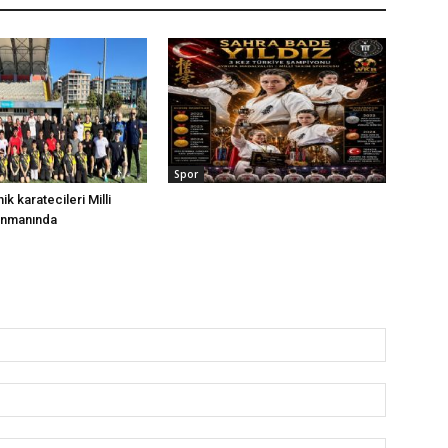
Spor
nik karatecileri Milli
enmanında