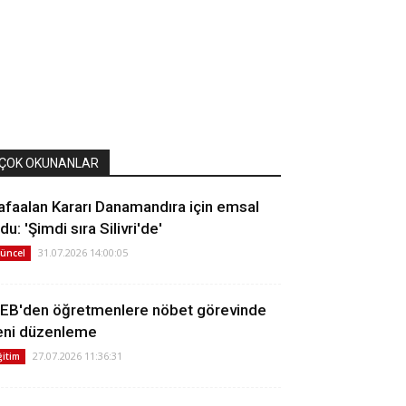
ÇOK OKUNANLAR
afaalan Kararı Danamandıra için emsal
du: 'Şimdi sıra Silivri'de'
31.07.2026 14:00:05
üncel
EB'den öğretmenlere nöbet görevinde
eni düzenleme
27.07.2026 11:36:31
ğitim