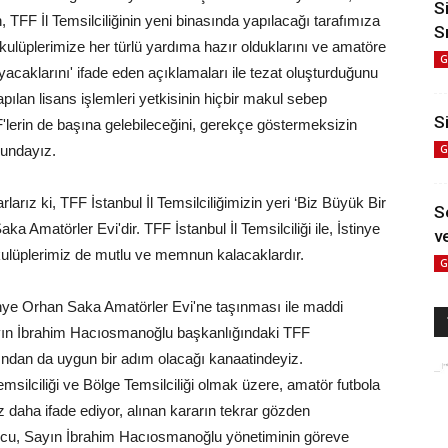
S
, TFF İl Temsilciliğinin yeni binasında yapılacağı tarafımıza
S
r kulüplerimize her türlü yardıma hazır olduklarını ve amatöre
G
caklarını' ifade eden açıklamaları ile tezat oluşturduğunu
lan lisans işlemleri yetkisinin hiçbir makul sebep
Si
erin de başına gelebileceğini, gerekçe göstermeksizin
mundayız.
G
larız ki, TFF İstanbul İl Temsilciliğimizin yeri ‘Biz Büyük Bir
S
a Amatörler Evi'dir. TFF İstanbul İl Temsilciliği ile, İstinye
ve
kulüplerimiz de mutlu ve memnun kalacaklardır.
G
stinye Orhan Saka Amatörler Evi'ne taşınması ile maddi
ayın İbrahim Hacıosmanoğlu başkanlığındaki TFF
ından da uygun bir adım olacağı kanaatindeyiz.
emsilciliği ve Bölge Temsilciliği olmak üzere, amatör futbola
 daha ifade ediyor, alınan kararın tekrar gözden
nucu, Sayın İbrahim Hacıosmanoğlu yönetiminin göreve