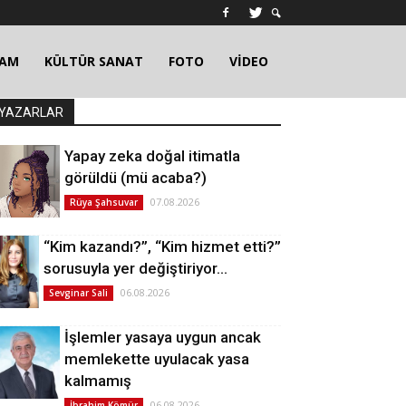
ŞAM
KÜLTÜR SANAT
FOTO
VİDEO
YAZARLAR
Yapay zeka doğal itimatla
görüldü (mü acaba?)
07.08.2026
Rüya Şahsuvar
“Kim kazandı?”, “Kim hizmet etti?”
sorusuyla yer değiştiriyor…
06.08.2026
Sevginar Sali
İşlemler yasaya uygun ancak
memlekette uyulacak yasa
kalmamış
06.08.2026
İbrahim Kömür