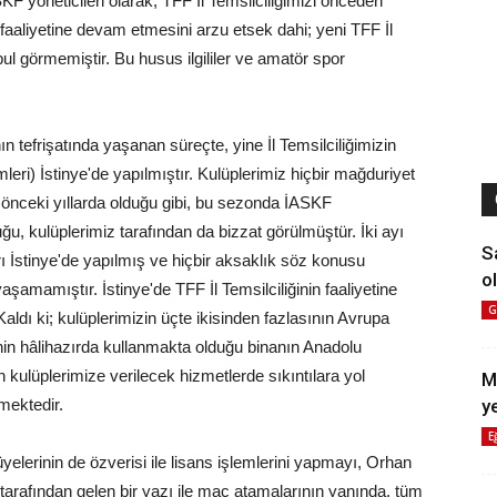
F yöneticileri olarak, TFF İl Temsilciliğimizi önceden
faaliyetine devam etmesini arzu etsek dahi; yeni TFF İl
bul görmemiştir. Bu husus ilgililer ve amatör spor
nın tefrişatında yaşanan süreçte, yine İl Temsilciliğimizin
leri) İstinye'de yapılmıştır. Kulüplerimiz hiçbir mağduriyet
önceki yıllarda olduğu gibi, bu sezonda İASKF
uğu, kulüplerimiz tarafından da bizzat görülmüştür. İki ayı
S
arı İstinye'de yapılmış ve hiçbir aksaklık söz konusu
ol
şamamıştır. İstinye'de TFF İl Temsilciliğinin faaliyetine
G
aldı ki; kulüplerimizin üçte ikisinden fazlasının Avrupa
inin hâlihazırda kullanmakta olduğu binanın Anadolu
n kulüplerimize verilecek hizmetlerde sıkıntılara yol
M
mektedir.
y
E
elerinin de özverisi ile lisans işlemlerini yapmayı, Orhan
arafından gelen bir yazı ile maç atamalarının yanında, tüm