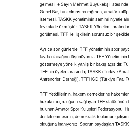
gelmesi ile Sayın Mehmet Büyükekşi listesinde
Genel Başkanı olmasına rağmen, amatör kulüpleri
istemesi, TASKK yönetiminin samimi niyetle alına
fevkalade üzmüştür. TASKK Yönetimi tarafından 
görülmesi, TFF ile ilişkilerin sorunsuz bir şekild
Ayrıca son günlerde, TFF yönetiminin spor payd
fayda olacağını düşünüyoruz. TFF Yönetiminin ba
göstermeye yönelik yanlış bir bakış açısıdır. 
TFF'nin üyeleri arasında; TASKK (Türkiye Amat
Antrenörleri Derneği), TFFHGD (Türkiye Faal Fu
TFF Yetkililerinin, hakem derneklerine hakemle
hukuki meşruluğunu sağlayan TFF statüsünün t
bulunan Amatör Spor Kulüpleri Federasyonu, Ha
desteklenmesinin, demokratik toplumun gelişimin
olduğuna inanıyoruz. Sporun paydaşları TASK