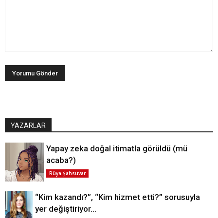
YAZARLAR
Yapay zeka doğal itimatla görüldü (mü
acaba?)
Rüya Şahsuvar
“Kim kazandı?”, “Kim hizmet etti?” sorusuyla
yer değiştiriyor…