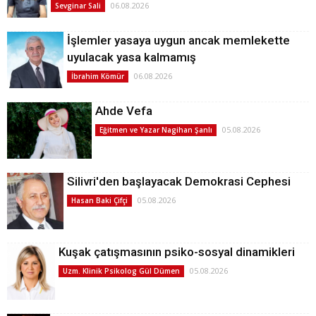
06.08.2026
Sevginar Sali
İşlemler yasaya uygun ancak memlekette
uyulacak yasa kalmamış
06.08.2026
İbrahim Kömür
Ahde Vefa
05.08.2026
Eğitmen ve Yazar Nagihan Şanlı
Silivri'den başlayacak Demokrasi Cephesi
05.08.2026
Hasan Baki Çifçi
Kuşak çatışmasının psiko-sosyal dinamikleri
05.08.2026
Uzm. Klinik Psikolog Gül Dümen