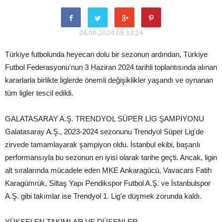
06.06.2024 09:33:24
Türkiye futbolunda heyecan dolu bir sezonun ardından, Türkiye
Futbol Federasyonu'nun 3 Haziran 2024 tarihli toplantısında alınan
kararlarla birlikte liglerde önemli değişiklikler yaşandı ve oynanan
tüm ligler tescil edildi.
GALATASARAY A.Ş. TRENDYOL SÜPER LİG ŞAMPİYONU
Galatasaray A.Ş., 2023-2024 sezonunu Trendyol Süper Lig'de
zirvede tamamlayarak şampiyon oldu. İstanbul ekibi, başarılı
performansıyla bu sezonun en iyisi olarak tarihe geçti. Ancak, ligin
alt sıralarında mücadele eden MKE Ankaragücü, Vavacars Fatih
Karagümrük, Siltaş Yapı Pendikspor Futbol A.Ş. ve İstanbulspor
A.Ş. gibi takımlar ise Trendyol 1. Lig'e düşmek zorunda kaldı.
YÜKSELEN TAKIMLAR VE DÜŞENLER