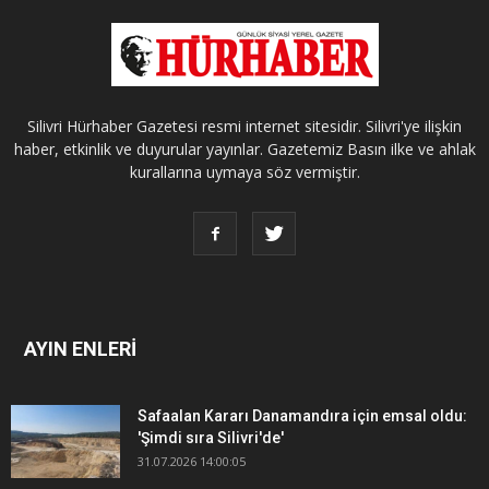
Silivri Hürhaber Gazetesi resmi internet sitesidir. Silivri'ye ilişkin
haber, etkinlik ve duyurular yayınlar. Gazetemiz Basın ilke ve ahlak
kurallarına uymaya söz vermiştir.
AYIN ENLERİ
Safaalan Kararı Danamandıra için emsal oldu:
'Şimdi sıra Silivri'de'
31.07.2026 14:00:05