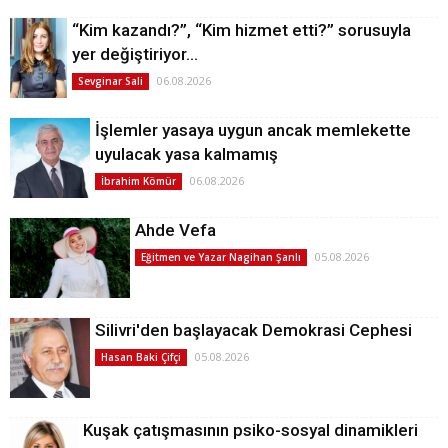
“Kim kazandı?”, “Kim hizmet etti?” sorusuyla
yer değiştiriyor…
06.08.2026
Sevginar Sali
İşlemler yasaya uygun ancak memlekette
uyulacak yasa kalmamış
06.08.2026
İbrahim Kömür
Ahde Vefa
05.08.2026
Eğitmen ve Yazar Nagihan Şanlı
Silivri'den başlayacak Demokrasi Cephesi
05.08.2026
Hasan Baki Çifçi
Kuşak çatışmasının psiko-sosyal dinamikleri