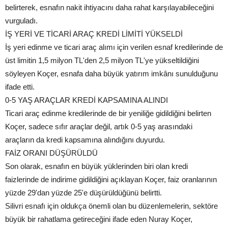
belirterek, esnafın nakit ihtiyacını daha rahat karşılayabileceğini
vurguladı.
İŞ YERİ VE TİCARİ ARAÇ KREDİ LİMİTİ YÜKSELDİ
İş yeri edinme ve ticari araç alımı için verilen esnaf kredilerinde de
üst limitin 1,5 milyon TL'den 2,5 milyon TL'ye yükseltildiğini
söyleyen Koçer, esnafa daha büyük yatırım imkânı sunulduğunu
ifade etti.
0-5 YAŞ ARAÇLAR KREDİ KAPSAMINA ALINDI
Ticari araç edinme kredilerinde de bir yeniliğe gidildiğini belirten
Koçer, sadece sıfır araçlar değil, artık 0-5 yaş arasındaki
araçların da kredi kapsamına alındığını duyurdu.
FAİZ ORANI DÜŞÜRÜLDÜ
Son olarak, esnafın en büyük yüklerinden biri olan kredi
faizlerinde de indirime gidildiğini açıklayan Koçer, faiz oranlarının
yüzde 29'dan yüzde 25'e düşürüldüğünü belirtti.
Silivri esnafı için oldukça önemli olan bu düzenlemelerin, sektöre
büyük bir rahatlama getireceğini ifade eden Nuray Koçer,