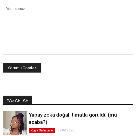
YAZARLAR
Yapay zeka doğal itimatla görüldü (mü
acaba?)
07.08.2026
Rüya Şahsuvar