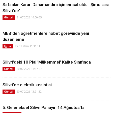
Safaalan Kararı Danamandıra için emsal oldu: 'Şimdi sıra
Silivri'de'
31.07.2026 14:00:05
Güncel
MEB'den öğretmenlere nöbet görevinde yeni
düzenleme
27.07.2026 11:36:31
Eğitim
Silivri'deki 10 Plaj 'Mükemmel' Kalite Sınıfında
20.07.2026 14:37:57
Güncel
Silivri'de elektrik kesintisi
20.07.2026 13:21:32
Güncel
5. Geleneksel Silivri Panayırı 14 Ağustos’ta