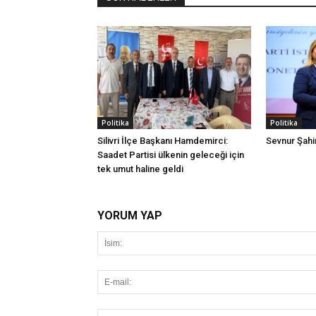
Politika
Politika
Silivri İlçe Başkanı Hamdemirci:
Sevnur Şahin
Saadet Partisi ülkenin geleceği için
tek umut haline geldi
YORUM YAP