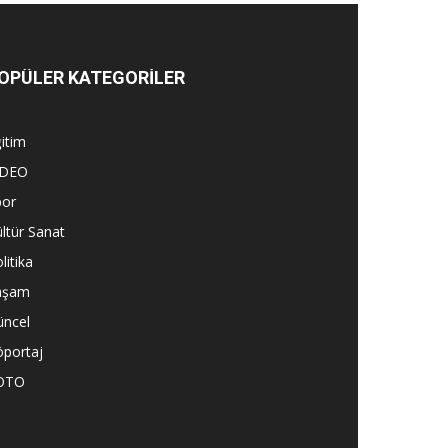
OPÜLER KATEGORİLER
itim
İDEO
por
ltür Sanat
litika
aşam
üncel
öportaj
OTO