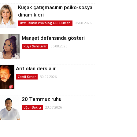
Kuşak çatışmasının psiko-sosyal
dinamikleri
05.08.2026
Uzm. Klinik Psikolog Gül Dümen
Manşet defansında gösteri
05.08.2026
Rüya Şahsuvar
Arif olan ders alır
30.07.2026
Cemil Kenar
20 Temmuz ruhu
23.07.2026
Uğur Bakıcı