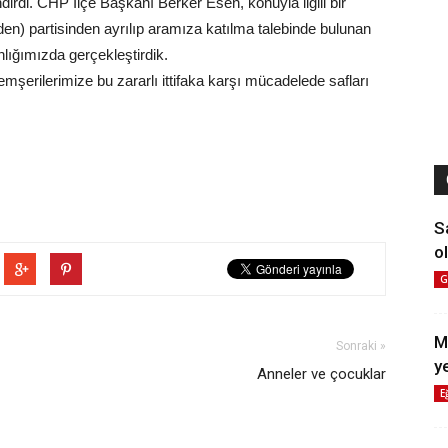
dirdi. CHP İlçe Başkanı Berker Esen, konuyla ilgili bir
den) partisinden ayrılıp aramıza katılma talebinde bulunan
nlığımızda gerçekleştirdik.
hemşerilerimize bu zararlı ittifaka karşı mücadelede safları
S
ol
G
M
Sonraki »
y
Anneler ve çocuklar
E