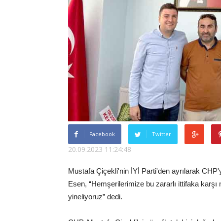
Facebook
Twitter
20.09.2023 11:24:48
Mustafa Çiçekli'nin İYİ Parti'den ayrılarak CHP
Esen, “Hemşerilerimize bu zararlı ittifaka karş
yineliyoruz” dedi.