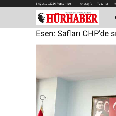
6 Ağustos 2026 Perşembe
Anasayfa
Yazarlar
K
Esen: Safları CHP’de sı