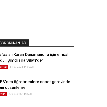
ÇOK OKUNANLAR
afaalan Kararı Danamandıra için emsal
du: 'Şimdi sıra Silivri'de'
31.07.2026 14:00:05
üncel
EB'den öğretmenlere nöbet görevinde
eni düzenleme
27.07.2026 11:36:31
ğitim