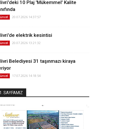
ilivri'deki 10 Plaj 'Mükemmel' Kalite
ınıfında
20.07.2026 14:37:57
üncel
livri'de elektrik kesintisi
20.07.2026 13:21:32
üncel
ilivri Belediyesi 31 taşınmazı kiraya
eriyor
17.07.2026 14:18:54
üncel
1. SAYFAMIZ