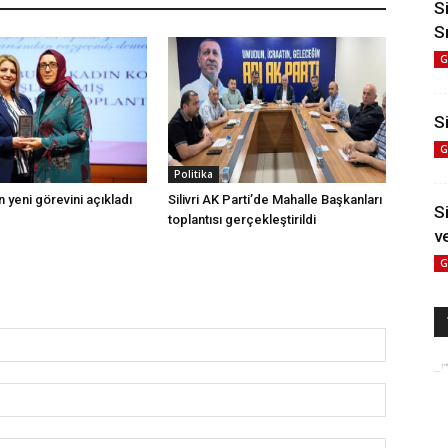
S
S
G
Si
G
Politika
 yeni görevini açıkladı
Silivri AK Parti’de Mahalle Başkanları
S
toplantısı gerçekleştirildi
v
G