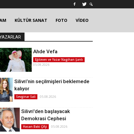
ŞAM
KÜLTÜR SANAT
FOTO
VİDEO
YAZARLAR
Ahde Vefa
Eğitmen ve Yazar Nagihan Şanlı
05.08.2026
Silivri’nin seçilmişleri beklemede
kalıyor
05.08.2026
Sevginar Sali
Silivri'den başlayacak
Demokrasi Cephesi
05.08.2026
Hasan Baki Çifçi