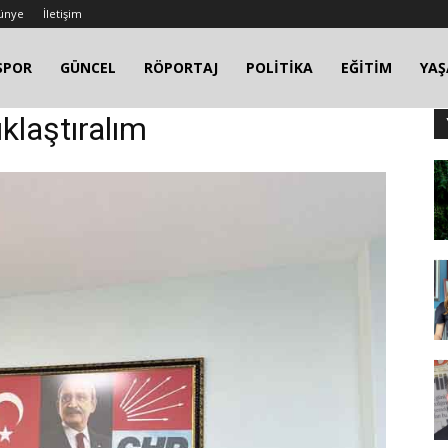
ünye
İletişim
SPOR
GÜNCEL
RÖPORTAJ
POLİTİKA
EĞİTİM
YA
klaştıralım