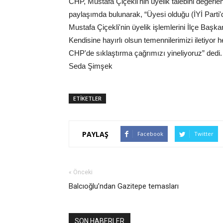
CHP, Mustafa Çiçekli'nin üyelik talebini değerlen
paylaşımda bulunarak, “Üyesi olduğu (İYİ Parti'
Mustafa Çiçekli'nin üyelik işlemlerini İlçe Başka
Kendisine hayırlı olsun temennilerimizi iletiyor 
CHP'de sıklaştırma çağrımızı yineliyoruz” dedi.
Seda Şimşek
ETİKETLER
PAYLAŞ
Facebook
Twitter
« Önceki
Balcıoğlu’ndan Gazitepe temasları
SON HABERLER