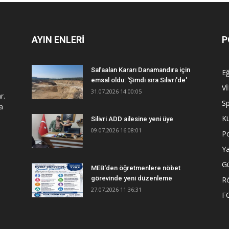
AYIN ENLERİ
P
Safaalan Kararı Danamandıra için
Eğ
emsal oldu: 'Şimdi sıra Silivri'de'
V
31.07.2026 14:00:05
r.
S
a
Kü
Silivri ADD ailesine yeni üye
09.07.2026 16:08:01
Po
Y
G
MEB'den öğretmenlere nöbet
görevinde yeni düzenleme
R
27.07.2026 11:36:31
F