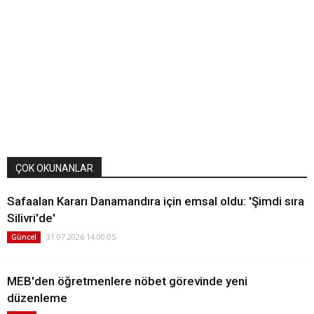
ÇOK OKUNANLAR
Safaalan Kararı Danamandıra için emsal oldu: 'Şimdi sıra
Silivri'de'
31.07.2026 14:00:05
Güncel
MEB'den öğretmenlere nöbet görevinde yeni
düzenleme