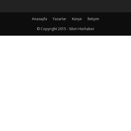
Anasayfa
Yazarlar
Künye
İletişim
© Copyright 2015 - Silivri Hürhaber