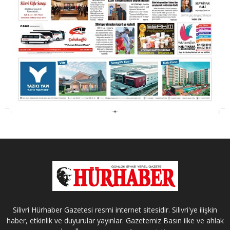
Silivri Hürhaber Gazetesi resmi internet sitesidir. Silivri'ye ilişkin
haber, etkinlik ve duyurular yayınlar. Gazetemiz Basın ilke ve ahlak