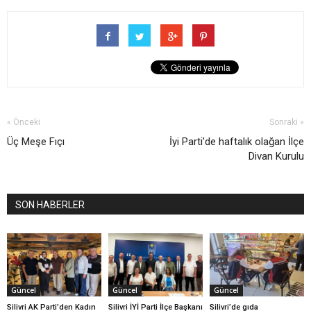
« Önceki
Sonraki »
Üç Meşe Fıçı
İyi Parti’de haftalık olağan İlçe
Divan Kurulu
SON HABERLER
Güncel
Güncel
Güncel
Silivri AK Parti’den Kadın
Silivri İYİ Parti İlçe Başkanı
Silivri’de gıda