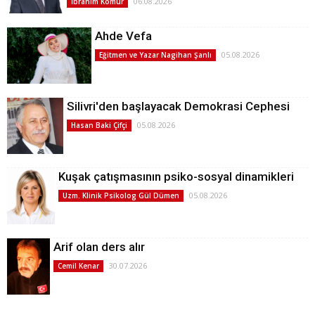
06.08.2026
İbrahim Kömür
Ahde Vefa
05.08.2026
Eğitmen ve Yazar Nagihan Şanlı
Silivri'den başlayacak Demokrasi Cephesi
05.08.2026
Hasan Baki Çifçi
Kuşak çatışmasının psiko-sosyal dinamikleri
05.08.2026
Uzm. Klinik Psikolog Gül Dümen
Arif olan ders alır
30.07.2026
Cemil Kenar