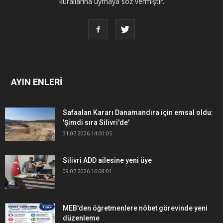
kurallarına uymaya söz vermiştir.
AYIN ENLERİ
Safaalan Kararı Danamandıra için emsal oldu:
'Şimdi sıra Silivri'de'
31.07.2026 14:00:05
Silivri ADD ailesine yeni üye
09.07.2026 16:08:01
MEB'den öğretmenlere nöbet görevinde yeni
düzenleme