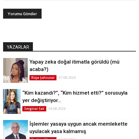
YAZARLAR
Yapay zeka doğal itimatla görüldü (mü
acaba?)
07.08.2026
Rüya Şahsuvar
“Kim kazandı?”, “Kim hizmet etti?” sorusuyla
yer değiştiriyor…
06.08.2026
Sevginar Sali
İşlemler yasaya uygun ancak memlekette
uyulacak yasa kalmamış