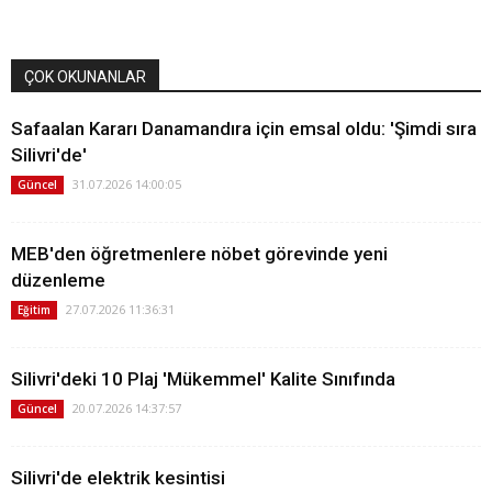
ÇOK OKUNANLAR
Safaalan Kararı Danamandıra için emsal oldu: 'Şimdi sıra
Silivri'de'
31.07.2026 14:00:05
Güncel
MEB'den öğretmenlere nöbet görevinde yeni
düzenleme
27.07.2026 11:36:31
Eğitim
Silivri'deki 10 Plaj 'Mükemmel' Kalite Sınıfında
20.07.2026 14:37:57
Güncel
Silivri'de elektrik kesintisi