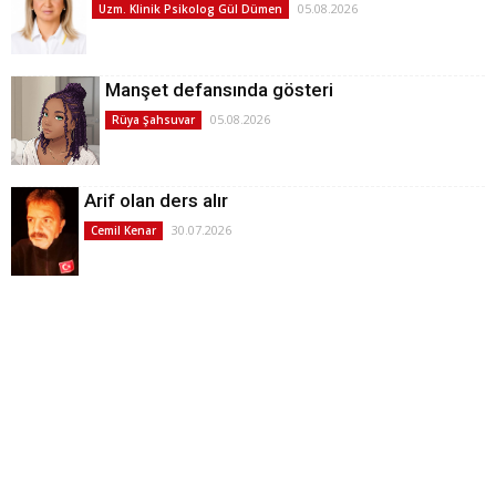
05.08.2026
Uzm. Klinik Psikolog Gül Dümen
Manşet defansında gösteri
05.08.2026
Rüya Şahsuvar
Arif olan ders alır
30.07.2026
Cemil Kenar