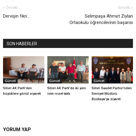
« Önceki
Sonraki »
Dervişin fikri…
Selimpaşa Ahmet Ziylan
Ortaokulu öğrencilerinin başarısı
SON HABERLER
Güncel
Güncel
Güncel
Silivri AK Parti'den
Silivri AK Parti'de iki yeni
Silivri Saadet Partisi'nden
büyüklere gönül ziyareti
isim rozet taktı
Emniyet Müdürü
Büzkaya'ya ziyaret
YORUM YAP