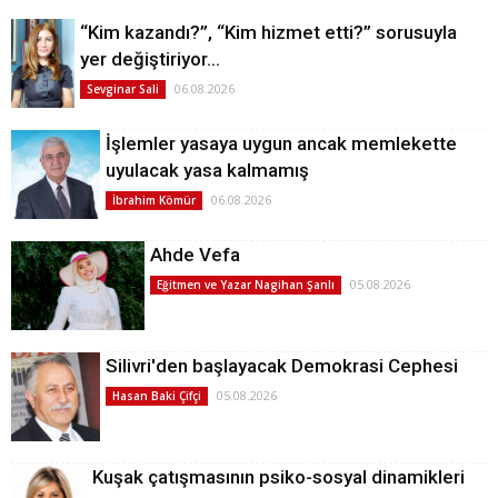
“Kim kazandı?”, “Kim hizmet etti?” sorusuyla
yer değiştiriyor…
06.08.2026
Sevginar Sali
İşlemler yasaya uygun ancak memlekette
uyulacak yasa kalmamış
06.08.2026
İbrahim Kömür
Ahde Vefa
05.08.2026
Eğitmen ve Yazar Nagihan Şanlı
Silivri'den başlayacak Demokrasi Cephesi
05.08.2026
Hasan Baki Çifçi
Kuşak çatışmasının psiko-sosyal dinamikleri