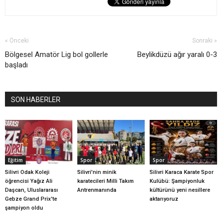
« Önceki
Sonraki »
Bölgesel Amatör Lig bol gollerle
Beylikdüzü ağır yaralı 0-3
başladı
SON HABERLER
Eğitim
Spor
Spor
Silivri Odak Koleji
Silivri'nin minik
Silivri Karaca Karate Spor
öğrencisi Yağız Ali
karatecileri Milli Takım
Kulübü: Şampiyonluk
Daşcan, Uluslararası
Antrenmanında
kültürünü yeni nesillere
Gebze Grand Prix'te
aktarıyoruz
şampiyon oldu