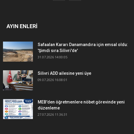
AYIN ENLERİ
Safaalan Kararı Danamandıra için emsal oldu:
'Şimdi sıra Silivri'de'
31.07.2026 14:00:05
Silivri ADD ailesine yeni üye
09.07.2026 16:08:01
MEB'den öğretmenlere nöbet görevinde yeni
düzenleme
27.07.2026 11:36:31