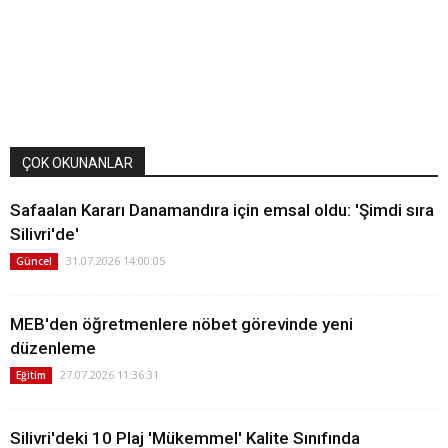
ÇOK OKUNANLAR
Safaalan Kararı Danamandıra için emsal oldu: 'Şimdi sıra
Silivri'de'
31.07.2026 14:00:05
Güncel
MEB'den öğretmenlere nöbet görevinde yeni
düzenleme
27.07.2026 11:36:31
Eğitim
Silivri'deki 10 Plaj 'Mükemmel' Kalite Sınıfında