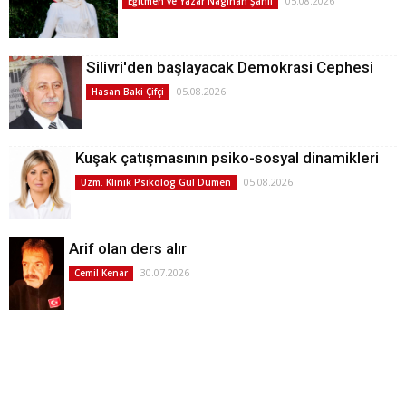
05.08.2026
Eğitmen ve Yazar Nagihan Şanlı
Silivri'den başlayacak Demokrasi Cephesi
05.08.2026
Hasan Baki Çifçi
Kuşak çatışmasının psiko-sosyal dinamikleri
05.08.2026
Uzm. Klinik Psikolog Gül Dümen
Arif olan ders alır
30.07.2026
Cemil Kenar