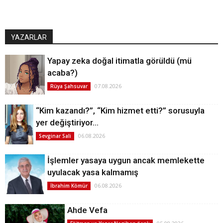
YAZARLAR
Yapay zeka doğal itimatla görüldü (mü
acaba?)
07.08.2026
Rüya Şahsuvar
“Kim kazandı?”, “Kim hizmet etti?” sorusuyla
yer değiştiriyor…
06.08.2026
Sevginar Sali
İşlemler yasaya uygun ancak memlekette
uyulacak yasa kalmamış
06.08.2026
İbrahim Kömür
Ahde Vefa