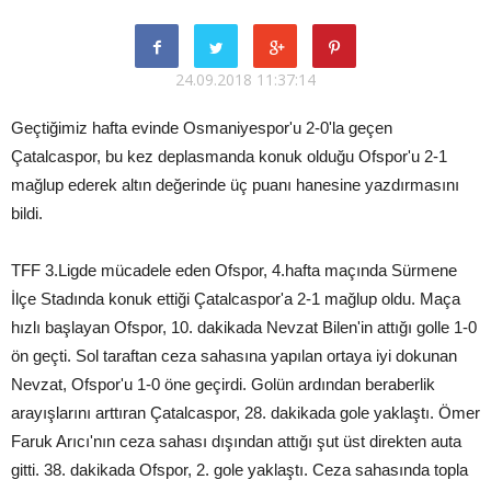
24.09.2018 11:37:14
Geçtiğimiz hafta evinde Osmaniyespor'u 2-0'la geçen
Çatalcaspor, bu kez deplasmanda konuk olduğu Ofspor'u 2-1
mağlup ederek altın değerinde üç puanı hanesine yazdırmasını
bildi.
TFF 3.Ligde mücadele eden Ofspor, 4.hafta maçında Sürmene
İlçe Stadında konuk ettiği Çatalcaspor'a 2-1 mağlup oldu. Maça
hızlı başlayan Ofspor, 10. dakikada Nevzat Bilen'in attığı golle 1-0
ön geçti. Sol taraftan ceza sahasına yapılan ortaya iyi dokunan
Nevzat, Ofspor'u 1-0 öne geçirdi. Golün ardından beraberlik
arayışlarını arttıran Çatalcaspor, 28. dakikada gole yaklaştı. Ömer
Faruk Arıcı'nın ceza sahası dışından attığı şut üst direkten auta
gitti. 38. dakikada Ofspor, 2. gole yaklaştı. Ceza sahasında topla