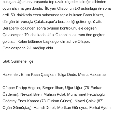
buluşan Uğur'un vuruşunda top uzak köşedeki direğin dibinden
oyun alanına geri döndü. İlk yarı Ofspor'un 1-0 üstünlüğü ile sona
erdi. 50. dakikada ceza sahasında topla buluşan Barış Kazer,
düzgün bir vuruşla Çatalcaspor'a beraberliği getiren golü attı.
Beraberlik golünden sonra oyunun kontrolünü ele geçiren
Çatalcaspor, 70. dakikada Ufuk Özcan'ın takımını öne geçiren
golü attı. Kalan bölümde başka gol olmadı ve Ofspor,
Çatalcaspor'a 2-1 mağlup oldu.
Stat: Sürmene İlçe
Hakemler: Emre Kaan Çalışkan, Tolga Dede, Mesut Hakalmaz
Ofspor: Philipp Angeler, Sergen İlhan, Uğur Uğur (76' Furkan
Özdemir), Nevzat Bilen, Muhsin Polat, Muhammet Fettahoğlu,
Çağatay Enes Karaca (73' Furkan Güneş), Niyazi Çolak (87'
Ogün Gümüştaş), Hamdi Dereli, Mertkan Güneysu, Ferhat Aydın