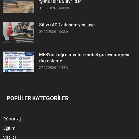
'Şimdi sıra Silivri'de'
31.07.2026 14:00:05
Silivri ADD ailesine yeni üye
09.07.2026 16:08:01
MEB'den öğretmenlere nöbet görevinde yeni
düzenleme
27.07.2026 11:36:31
POPÜLER KATEGORİLER
Röportaj
Eğitim
VİDEO