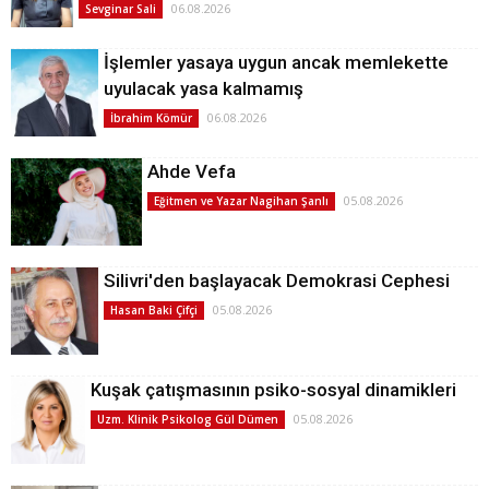
06.08.2026
Sevginar Sali
İşlemler yasaya uygun ancak memlekette
uyulacak yasa kalmamış
06.08.2026
İbrahim Kömür
Ahde Vefa
05.08.2026
Eğitmen ve Yazar Nagihan Şanlı
Silivri'den başlayacak Demokrasi Cephesi
05.08.2026
Hasan Baki Çifçi
Kuşak çatışmasının psiko-sosyal dinamikleri
05.08.2026
Uzm. Klinik Psikolog Gül Dümen