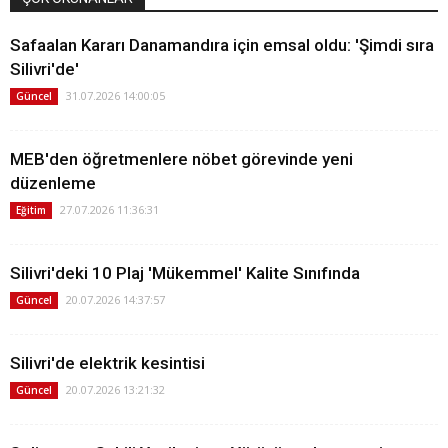
Safaalan Kararı Danamandıra için emsal oldu: 'Şimdi sıra
Silivri'de'
31.07.2026 14:00:05
Güncel
MEB'den öğretmenlere nöbet görevinde yeni
düzenleme
27.07.2026 11:36:31
Eğitim
Silivri'deki 10 Plaj 'Mükemmel' Kalite Sınıfında
20.07.2026 14:37:57
Güncel
Silivri'de elektrik kesintisi
20.07.2026 13:21:32
Güncel