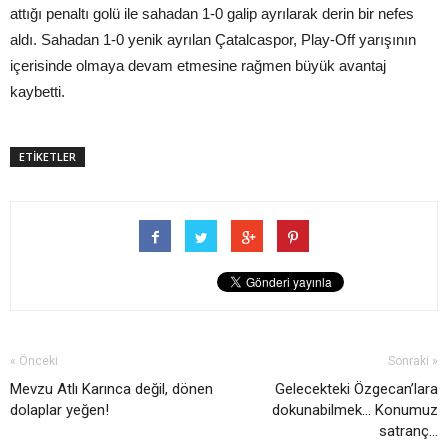
attığı penaltı golü ile sahadan 1-0 galip ayrılarak derin bir nefes
aldı. Sahadan 1-0 yenik ayrılan Çatalcaspor, Play-Off yarışının
içerisinde olmaya devam etmesine rağmen büyük avantaj
kaybetti.
ETİKETLER
« Önceki
Sonraki »
Mevzu Atlı Karınca değil, dönen
Gelecekteki Özgecan’lara
dolaplar yeğen!
dokunabilmek... Konumuz
satranç...