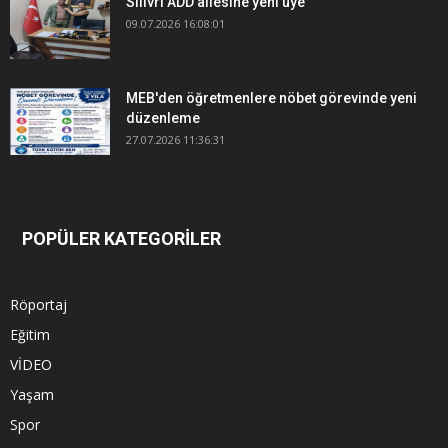
Silivri ADD ailesine yeni üye
09.07.2026 16:08:01
MEB'den öğretmenlere nöbet görevinde yeni
düzenleme
27.07.2026 11:36:31
POPÜLER KATEGORİLER
Röportaj
Eğitim
VİDEO
Yaşam
Spor