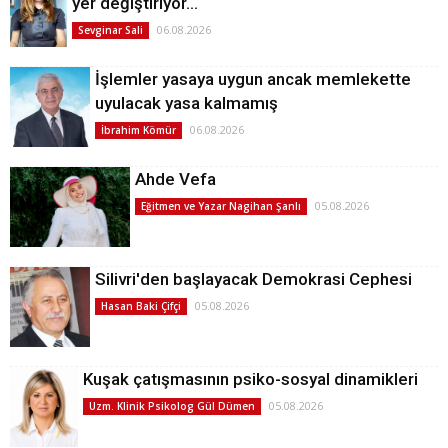
yer değiştiriyor…
06.08.2026
Sevginar Sali
İşlemler yasaya uygun ancak memlekette
uyulacak yasa kalmamış
06.08.2026
İbrahim Kömür
Ahde Vefa
05.08.2026
Eğitmen ve Yazar Nagihan Şanlı
Silivri'den başlayacak Demokrasi Cephesi
05.08.2026
Hasan Baki Çifçi
Kuşak çatışmasının psiko-sosyal dinamikleri
05.08.2026
Uzm. Klinik Psikolog Gül Dümen