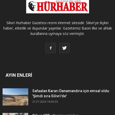
Silivri Hürhaber Gazetesi resmi internet sitesidir. Silivri'ye ilişkin
haber, etkinlik ve duyurular yayınlar. Gazetemiz Basın ilke ve ahlak
kurallarına uymaya söz vermiştir.
AYIN ENLERİ
Safaalan Kararı Danamandıra için emsal oldu:
'Şimdi sıra Silivri'de'
31.07.2026 14:00:05