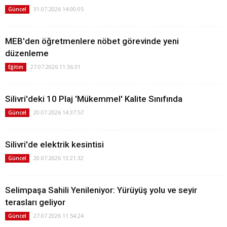
31.07.2026 14:00:05
Güncel
MEB'den öğretmenlere nöbet görevinde yeni
düzenleme
27.07.2026 11:36:31
Eğitim
Silivri'deki 10 Plaj 'Mükemmel' Kalite Sınıfında
20.07.2026 14:37:57
Güncel
Silivri'de elektrik kesintisi
20.07.2026 13:21:32
Güncel
Selimpaşa Sahili Yenileniyor: Yürüyüş yolu ve seyir
terasları geliyor
27.07.2026 11:54:24
Güncel