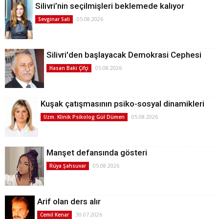
Silivri’nin seçilmişleri beklemede kalıyor
05.08.2026
Sevginar Sali
Silivri'den başlayacak Demokrasi Cephesi
05.08.2026
Hasan Baki Çifçi
Kuşak çatışmasının psiko-sosyal dinamikleri
05.08.2026
Uzm. Klinik Psikolog Gül Dümen
Manşet defansında gösteri
05.08.2026
Rüya Şahsuvar
Arif olan ders alır
30.07.2026
Cemil Kenar