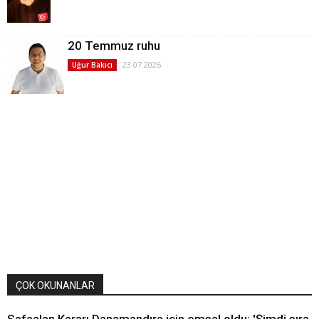
20 Temmuz ruhu
23.07.2026
Uğur Bakıcı
ÇOK OKUNANLAR
Safaalan Kararı Danamandıra için emsal oldu: 'Şimdi sıra