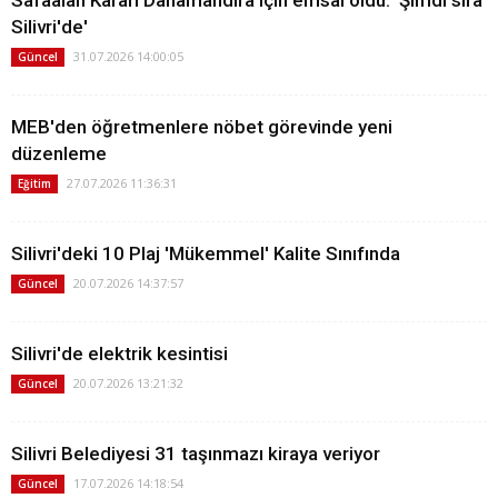
Silivri'de'
31.07.2026 14:00:05
Güncel
MEB'den öğretmenlere nöbet görevinde yeni
düzenleme
27.07.2026 11:36:31
Eğitim
Silivri'deki 10 Plaj 'Mükemmel' Kalite Sınıfında
20.07.2026 14:37:57
Güncel
Silivri'de elektrik kesintisi
20.07.2026 13:21:32
Güncel
Silivri Belediyesi 31 taşınmazı kiraya veriyor
17.07.2026 14:18:54
Güncel