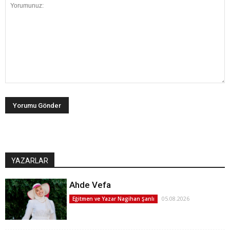
YAZARLAR
Ahde Vefa
05.08.2026
Eğitmen ve Yazar Nagihan Şanlı