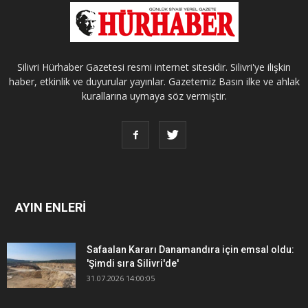
Silivri Hürhaber Gazetesi resmi internet sitesidir. Silivri'ye ilişkin
haber, etkinlik ve duyurular yayınlar. Gazetemiz Basın ilke ve ahlak
kurallarına uymaya söz vermiştir.
AYIN ENLERİ
Safaalan Kararı Danamandıra için emsal oldu:
'Şimdi sıra Silivri'de'
31.07.2026 14:00:05