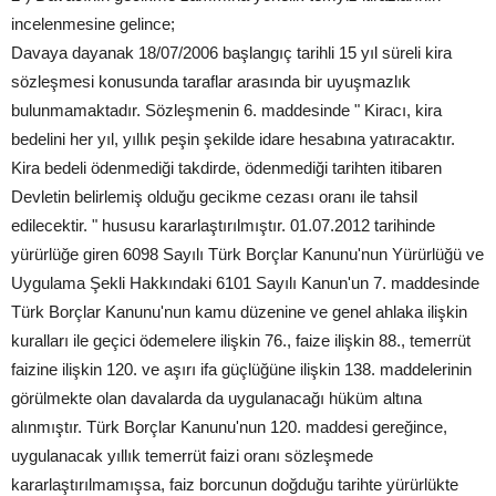
incelenmesine gelince;
Davaya dayanak 18/07/2006 başlangıç tarihli 15 yıl süreli kira
sözleşmesi konusunda taraflar arasında bir uyuşmazlık
bulunmamaktadır. Sözleşmenin 6. maddesinde " Kiracı, kira
bedelini her yıl, yıllık peşin şekilde idare hesabına yatıracaktır.
Kira bedeli ödenmediği takdirde, ödenmediği tarihten itibaren
Devletin belirlemiş olduğu gecikme cezası oranı ile tahsil
edilecektir. " hususu kararlaştırılmıştır. 01.07.2012 tarihinde
yürürlüğe giren 6098 Sayılı Türk Borçlar Kanunu'nun Yürürlüğü ve
Uygulama Şekli Hakkındaki 6101 Sayılı Kanun'un 7. maddesinde
Türk Borçlar Kanunu'nun kamu düzenine ve genel ahlaka ilişkin
kuralları ile geçici ödemelere ilişkin 76., faize ilişkin 88., temerrüt
faizine ilişkin 120. ve aşırı ifa güçlüğüne ilişkin 138. maddelerinin
görülmekte olan davalarda da uygulanacağı hüküm altına
alınmıştır. Türk Borçlar Kanunu'nun 120. maddesi gereğince,
uygulanacak yıllık temerrüt faizi oranı sözleşmede
kararlaştırılmamışsa, faiz borcunun doğduğu tarihte yürürlükte