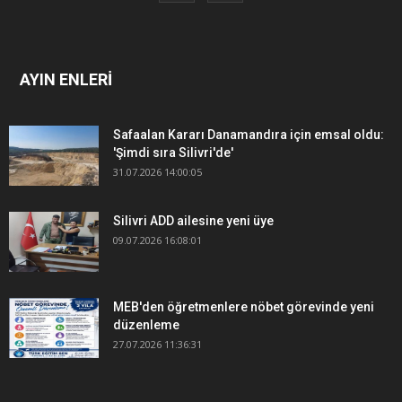
AYIN ENLERİ
Safaalan Kararı Danamandıra için emsal oldu:
'Şimdi sıra Silivri'de'
31.07.2026 14:00:05
Silivri ADD ailesine yeni üye
09.07.2026 16:08:01
MEB'den öğretmenlere nöbet görevinde yeni
düzenleme
27.07.2026 11:36:31