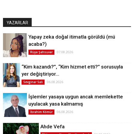
YAZARLAR
Yapay zeka doğal itimatla görüldü (mü
acaba?)
07.08.2026
Rüya Şahsuvar
“Kim kazandı?”, “Kim hizmet etti?” sorusuyla
yer değiştiriyor…
06.08.2026
Sevginar Sali
İşlemler yasaya uygun ancak memlekette
uyulacak yasa kalmamış
06.08.2026
İbrahim Kömür
Ahde Vefa