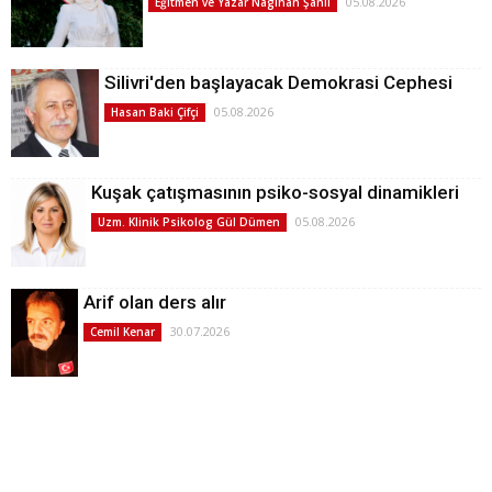
05.08.2026
Eğitmen ve Yazar Nagihan Şanlı
Silivri'den başlayacak Demokrasi Cephesi
05.08.2026
Hasan Baki Çifçi
Kuşak çatışmasının psiko-sosyal dinamikleri
05.08.2026
Uzm. Klinik Psikolog Gül Dümen
Arif olan ders alır
30.07.2026
Cemil Kenar