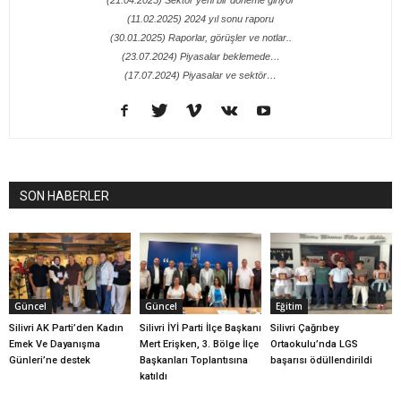
(11.02.2025) 2024 yıl sonu raporu
(30.01.2025) Raporlar, görüşler ve notlar..
(23.07.2024) Piyasalar beklemede…
(17.07.2024) Piyasalar ve sektör…
SON HABERLER
Güncel
Güncel
Eğitim
Silivri AK Parti’den Kadın
Silivri İYİ Parti İlçe Başkanı
Silivri Çağrıbey
Emek Ve Dayanışma
Mert Erişken, 3. Bölge İlçe
Ortaokulu’nda LGS
Günleri’ne destek
Başkanları Toplantısına
başarısı ödüllendirildi
katıldı