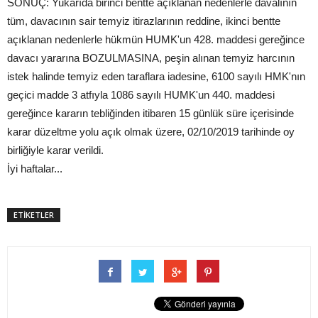
SONUÇ: Yukarıda birinci bentte açıklanan nedenlerle davalının
tüm, davacının sair temyiz itirazlarının reddine, ikinci bentte
açıklanan nedenlerle hükmün HUMK'un 428. maddesi gereğince
davacı yararına BOZULMASINA, peşin alınan temyiz harcının
istek halinde temyiz eden taraflara iadesine, 6100 sayılı HMK'nın
geçici madde 3 atfıyla 1086 sayılı HUMK'un 440. maddesi
gereğince kararın tebliğinden itibaren 15 günlük süre içerisinde
karar düzeltme yolu açık olmak üzere, 02/10/2019 tarihinde oy
birliğiyle karar verildi.
İyi haftalar...
ETİKETLER