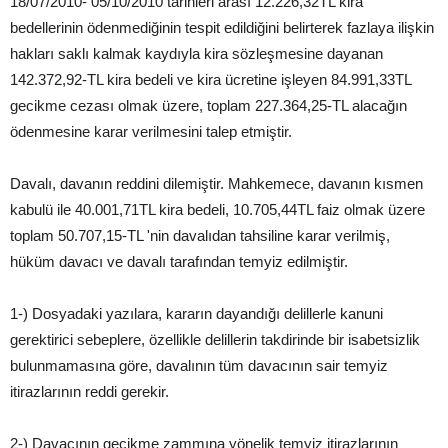
18/07/2010- 05/10/2010 tarihleri arası 12.226,32TL kira
bedellerinin ödenmediğinin tespit edildiğini belirterek fazlaya ilişkin
hakları saklı kalmak kaydıyla kira sözleşmesine dayanan
142.372,92-TL kira bedeli ve kira ücretine işleyen 84.991,33TL
gecikme cezası olmak üzere, toplam 227.364,25-TL alacağın
ödenmesine karar verilmesini talep etmiştir.
Davalı, davanın reddini dilemiştir. Mahkemece, davanın kısmen
kabulü ile 40.001,71TL kira bedeli, 10.705,44TL faiz olmak üzere
toplam 50.707,15-TL 'nin davalıdan tahsiline karar verilmiş,
hüküm davacı ve davalı tarafından temyiz edilmiştir.
1-) Dosyadaki yazılara, kararın dayandığı delillerle kanuni
gerektirici sebeplere, özellikle delillerin takdirinde bir isabetsizlik
bulunmamasına göre, davalının tüm davacının sair temyiz
itirazlarının reddi gerekir.
2-) Davacının gecikme zammına yönelik temyiz itirazlarının