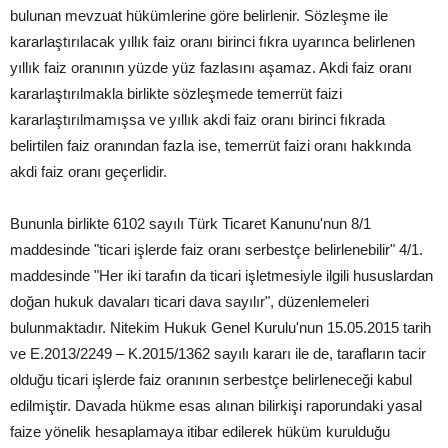
bulunan mevzuat hükümlerine göre belirlenir. Sözleşme ile
kararlaştırılacak yıllık faiz oranı birinci fıkra uyarınca belirlenen
yıllık faiz oranının yüzde yüz fazlasını aşamaz. Akdi faiz oranı
kararlaştırılmakla birlikte sözleşmede temerrüt faizi
kararlaştırılmamışsa ve yıllık akdi faiz oranı birinci fıkrada
belirtilen faiz oranından fazla ise, temerrüt faizi oranı hakkında
akdi faiz oranı geçerlidir.
Bununla birlikte 6102 sayılı Türk Ticaret Kanunu'nun 8/1
maddesinde "ticari işlerde faiz oranı serbestçe belirlenebilir" 4/1.
maddesinde "Her iki tarafın da ticari işletmesiyle ilgili hususlardan
doğan hukuk davaları ticari dava sayılır", düzenlemeleri
bulunmaktadır. Nitekim Hukuk Genel Kurulu'nun 15.05.2015 tarih
ve E.2013/2249 – K.2015/1362 sayılı kararı ile de, tarafların tacir
olduğu ticari işlerde faiz oranının serbestçe belirleneceği kabul
edilmiştir. Davada hükme esas alınan bilirkişi raporundaki yasal
faize yönelik hesaplamaya itibar edilerek hüküm kurulduğu