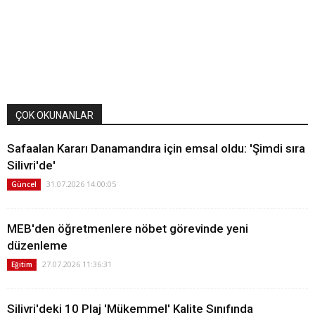
ÇOK OKUNANLAR
Safaalan Kararı Danamandıra için emsal oldu: 'Şimdi sıra
Silivri'de'
31.07.2026 14:00:05
Güncel
MEB'den öğretmenlere nöbet görevinde yeni
düzenleme
27.07.2026 11:36:31
Eğitim
Silivri'deki 10 Plaj 'Mükemmel' Kalite Sınıfında