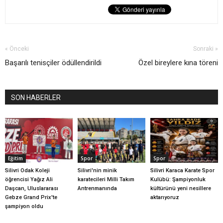
« Önceki
Sonraki »
Başarılı tenisçiler ödüllendirildi
Özel bireylere kına töreni
SON HABERLER
Eğitim
Spor
Spor
Silivri Odak Koleji
Silivri'nin minik
Silivri Karaca Karate Spor
öğrencisi Yağız Ali
karatecileri Milli Takım
Kulübü: Şampiyonluk
Daşcan, Uluslararası
Antrenmanında
kültürünü yeni nesillere
Gebze Grand Prix'te
aktarıyoruz
şampiyon oldu