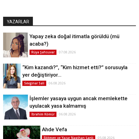
YAZARLAR
Yapay zeka doğal itimatla görüldü (mü
acaba?)
07.08.2026
Rüya Şahsuvar
“Kim kazandı?”, “Kim hizmet etti?” sorusuyla
yer değiştiriyor…
06.08.2026
Sevginar Sali
İşlemler yasaya uygun ancak memlekette
uyulacak yasa kalmamış
06.08.2026
İbrahim Kömür
Ahde Vefa
05.08.2026
Eğitmen ve Yazar Nagihan Şanlı