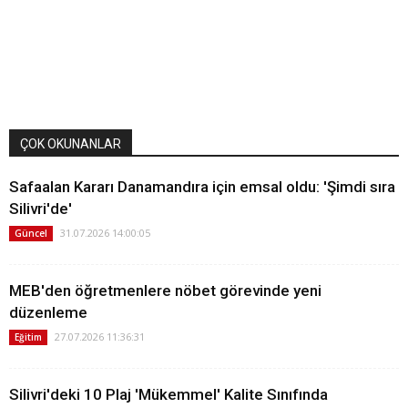
ÇOK OKUNANLAR
Safaalan Kararı Danamandıra için emsal oldu: 'Şimdi sıra
Silivri'de'
31.07.2026 14:00:05
Güncel
MEB'den öğretmenlere nöbet görevinde yeni
düzenleme
27.07.2026 11:36:31
Eğitim
Silivri'deki 10 Plaj 'Mükemmel' Kalite Sınıfında