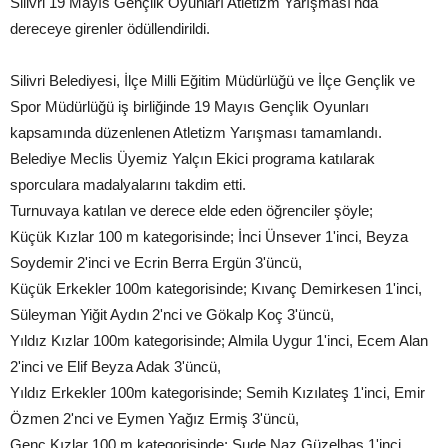
Silivri 19 Mayıs Gençlik Oyunları Atletizm Yarışması'nda
dereceye girenler ödüllendirildi.
Silivri Belediyesi, İlçe Milli Eğitim Müdürlüğü ve İlçe Gençlik ve
Spor Müdürlüğü iş birliğinde 19 Mayıs Gençlik Oyunları
kapsamında düzenlenen Atletizm Yarışması tamamlandı.
Belediye Meclis Üyemiz Yalçın Ekici programa katılarak
sporculara madalyalarını takdim etti.
Turnuvaya katılan ve derece elde eden öğrenciler şöyle;
Küçük Kızlar 100 m kategorisinde; İnci Ünsever 1'inci, Beyza
Soydemir 2'inci ve Ecrin Berra Ergün 3'üncü,
Küçük Erkekler 100m kategorisinde; Kıvanç Demirkesen 1'inci,
Süleyman Yiğit Aydın 2'nci ve Gökalp Koç 3'üncü,
Yıldız Kızlar 100m kategorisinde; Almila Uygur 1'inci, Ecem Alan
2'inci ve Elif Beyza Adak 3'üncü,
Yıldız Erkekler 100m kategorisinde; Semih Kızılateş 1'inci, Emir
Özmen 2'nci ve Eymen Yağız Ermiş 3'üncü,
Genç Kızlar 100 m kategorisinde; Sude Naz Güzelbaş 1'inci,