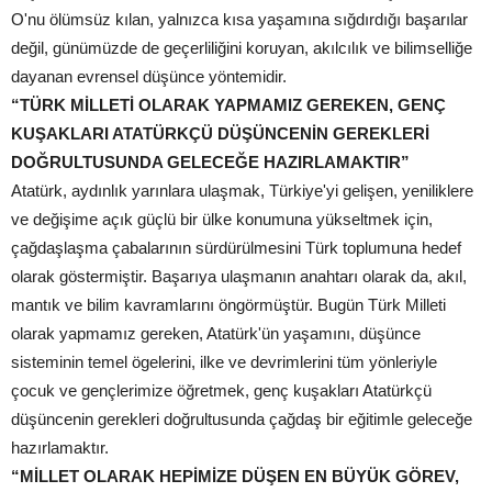
O'nu ölümsüz kılan, yalnızca kısa yaşamına sığdırdığı başarılar
değil, günümüzde de geçerliliğini koruyan, akılcılık ve bilimselliğe
dayanan evrensel düşünce yöntemidir.
“TÜRK MİLLETİ OLARAK YAPMAMIZ GEREKEN, GENÇ
KUŞAKLARI ATATÜRKÇÜ DÜŞÜNCENİN GEREKLERİ
DOĞRULTUSUNDA GELECEĞE HAZIRLAMAKTIR”
Atatürk, aydınlık yarınlara ulaşmak, Türkiye'yi gelişen, yeniliklere
ve değişime açık güçlü bir ülke konumuna yükseltmek için,
çağdaşlaşma çabalarının sürdürülmesini Türk toplumuna hedef
olarak göstermiştir. Başarıya ulaşmanın anahtarı olarak da, akıl,
mantık ve bilim kavramlarını öngörmüştür. Bugün Türk Milleti
olarak yapmamız gereken, Atatürk'ün yaşamını, düşünce
sisteminin temel ögelerini, ilke ve devrimlerini tüm yönleriyle
çocuk ve gençlerimize öğretmek, genç kuşakları Atatürkçü
düşüncenin gerekleri doğrultusunda çağdaş bir eğitimle geleceğe
hazırlamaktır.
“MİLLET OLARAK HEPİMİZE DÜŞEN EN BÜYÜK GÖREV,