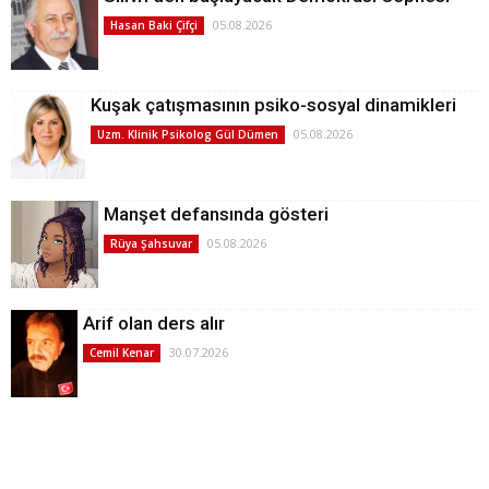
05.08.2026
Hasan Baki Çifçi
Kuşak çatışmasının psiko-sosyal dinamikleri
05.08.2026
Uzm. Klinik Psikolog Gül Dümen
Manşet defansında gösteri
05.08.2026
Rüya Şahsuvar
Arif olan ders alır
30.07.2026
Cemil Kenar