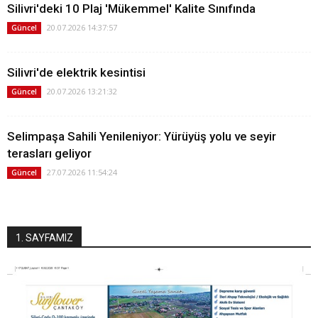
Silivri'deki 10 Plaj 'Mükemmel' Kalite Sınıfında
20.07.2026 14:37:57
Güncel
Silivri'de elektrik kesintisi
20.07.2026 13:21:32
Güncel
Selimpaşa Sahili Yenileniyor: Yürüyüş yolu ve seyir
terasları geliyor
27.07.2026 11:54:24
Güncel
1. SAYFAMIZ