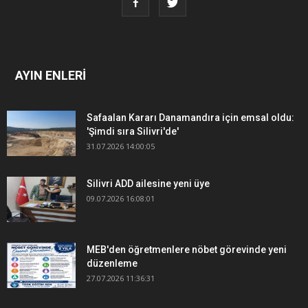
AYIN ENLERİ
Safaalan Kararı Danamandıra için emsal oldu:
'Şimdi sıra Silivri'de'
31.07.2026 14:00:05
Silivri ADD ailesine yeni üye
09.07.2026 16:08:01
MEB'den öğretmenlere nöbet görevinde yeni
düzenleme
27.07.2026 11:36:31