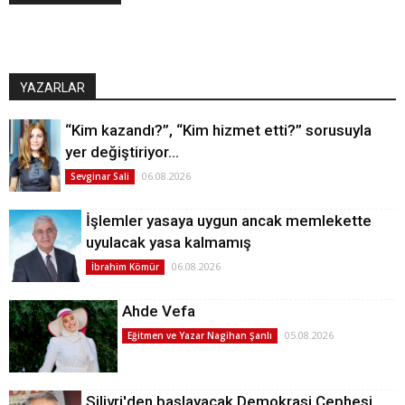
YAZARLAR
“Kim kazandı?”, “Kim hizmet etti?” sorusuyla
yer değiştiriyor…
06.08.2026
Sevginar Sali
İşlemler yasaya uygun ancak memlekette
uyulacak yasa kalmamış
06.08.2026
İbrahim Kömür
Ahde Vefa
05.08.2026
Eğitmen ve Yazar Nagihan Şanlı
Silivri'den başlayacak Demokrasi Cephesi