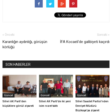
« Önceki
Sonraki »
Karanlığın aydınlığı, görüşün
İFA Kocaeli’de galibiyeti kaçırdı
körlüğü
SON HABERLER
Güncel
Güncel
Güncel
Silivri AK Parti'den
Silivri AK Parti'de iki yeni
Silivri Saadet Partisi'nden
büyüklere gönül ziyareti
isim rozet taktı
Emniyet Müdürü
Büzkaya'ya ziyaret