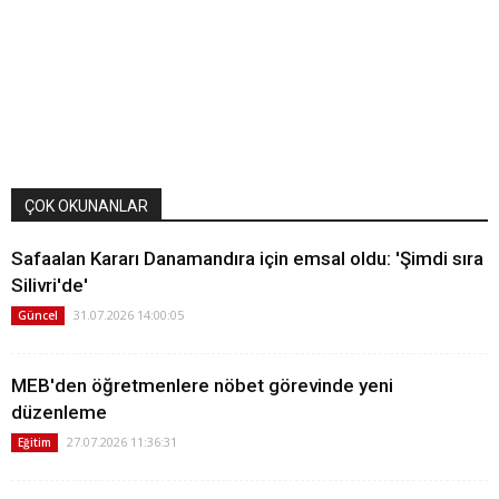
ÇOK OKUNANLAR
Safaalan Kararı Danamandıra için emsal oldu: 'Şimdi sıra
Silivri'de'
31.07.2026 14:00:05
Güncel
MEB'den öğretmenlere nöbet görevinde yeni
düzenleme
27.07.2026 11:36:31
Eğitim