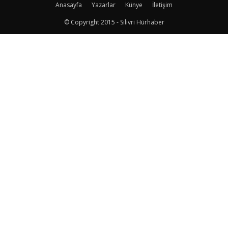
Anasayfa
Yazarlar
Künye
İletişim
© Copyright 2015 - Silivri Hürhaber