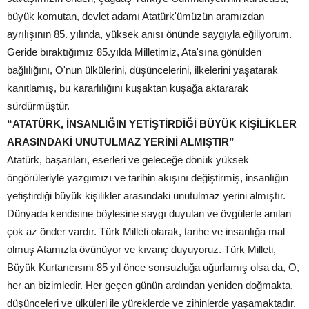
büyük komutan, devlet adamı Atatürk'ümüzün aramızdan
ayrılışının 85. yılında, yüksek anısı önünde saygıyla eğiliyorum.
Geride bıraktığımız 85.yılda Milletimiz, Ata'sına gönülden
bağlılığını, O'nun ülkülerini, düşüncelerini, ilkelerini yaşatarak
kanıtlamış, bu kararlılığını kuşaktan kuşağa aktararak
sürdürmüştür.
“ATATÜRK, İNSANLIĞIN YETİŞTİRDİĞİ BÜYÜK KİŞİLİKLER
ARASINDAKİ UNUTULMAZ YERİNİ ALMIŞTIR”
Atatürk, başarıları, eserleri ve geleceğe dönük yüksek
öngörüleriyle yazgımızı ve tarihin akışını değiştirmiş, insanlığın
yetiştirdiği büyük kişilikler arasındaki unutulmaz yerini almıştır.
Dünyada kendisine böylesine saygı duyulan ve övgülerle anılan
çok az önder vardır. Türk Milleti olarak, tarihe ve insanlığa mal
olmuş Atamızla övünüyor ve kıvanç duyuyoruz. Türk Milleti,
Büyük Kurtarıcısını 85 yıl önce sonsuzluğa uğurlamış olsa da, O,
her an bizimledir. Her geçen günün ardından yeniden doğmakta,
düşünceleri ve ülküleri ile yüreklerde ve zihinlerde yaşamaktadır.