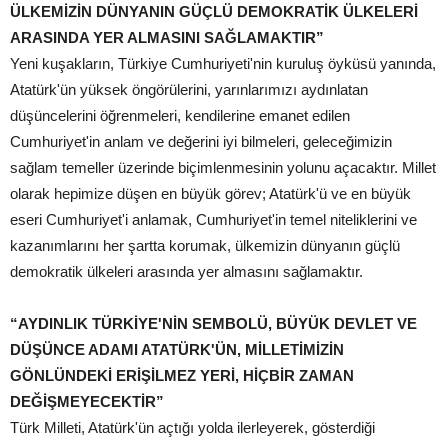
ÜLKEMİZİN DÜNYANIN GÜÇLÜ DEMOKRATİK ÜLKELERİ
ARASINDA YER ALMASINI SAĞLAMAKTIR”
Yeni kuşakların, Türkiye Cumhuriyeti'nin kuruluş öyküsü yanında,
Atatürk'ün yüksek öngörülerini, yarınlarımızı aydınlatan
düşüncelerini öğrenmeleri, kendilerine emanet edilen
Cumhuriyet'in anlam ve değerini iyi bilmeleri, geleceğimizin
sağlam temeller üzerinde biçimlenmesinin yolunu açacaktır. Millet
olarak hepimize düşen en büyük görev; Atatürk'ü ve en büyük
eseri Cumhuriyet'i anlamak, Cumhuriyet'in temel niteliklerini ve
kazanımlarını her şartta korumak, ülkemizin dünyanın güçlü
demokratik ülkeleri arasında yer almasını sağlamaktır.
“AYDINLIK TÜRKİYE'NİN SEMBOLÜ, BÜYÜK DEVLET VE
DÜŞÜNCE ADAMI ATATÜRK'ÜN, MİLLETİMİZİN
GÖNLÜNDEKİ ERİŞİLMEZ YERİ, HİÇBİR ZAMAN
DEĞİŞMEYECEKTİR”
Türk Milleti, Atatürk'ün açtığı yolda ilerleyerek, gösterdiği