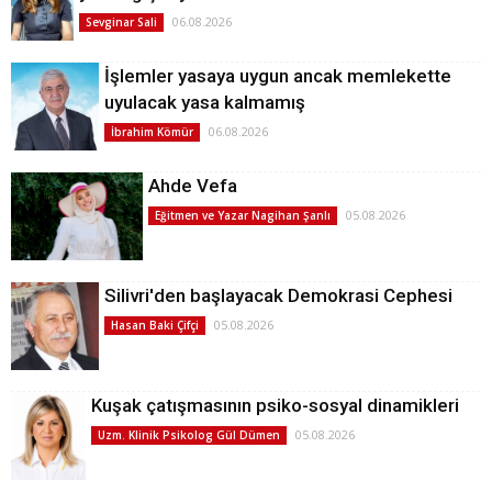
06.08.2026
Sevginar Sali
İşlemler yasaya uygun ancak memlekette
uyulacak yasa kalmamış
06.08.2026
İbrahim Kömür
Ahde Vefa
05.08.2026
Eğitmen ve Yazar Nagihan Şanlı
Silivri'den başlayacak Demokrasi Cephesi
05.08.2026
Hasan Baki Çifçi
Kuşak çatışmasının psiko-sosyal dinamikleri
05.08.2026
Uzm. Klinik Psikolog Gül Dümen