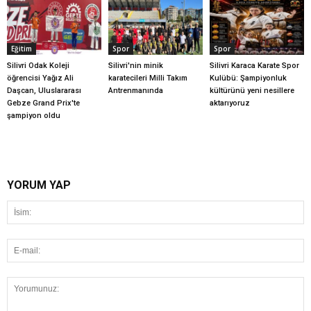
Eğitim
Spor
Spor
Silivri Odak Koleji
Silivri'nin minik
Silivri Karaca Karate Spor
öğrencisi Yağız Ali
karatecileri Milli Takım
Kulübü: Şampiyonluk
Daşcan, Uluslararası
Antrenmanında
kültürünü yeni nesillere
Gebze Grand Prix'te
aktarıyoruz
şampiyon oldu
YORUM YAP