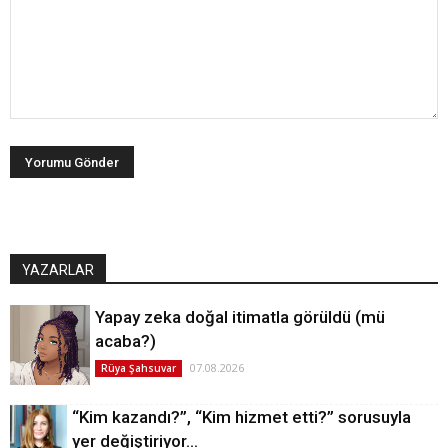
YAZARLAR
Yapay zeka doğal itimatla görüldü (mü
acaba?)
07.08.2026
Rüya Şahsuvar
“Kim kazandı?”, “Kim hizmet etti?” sorusuyla
yer değiştiriyor…