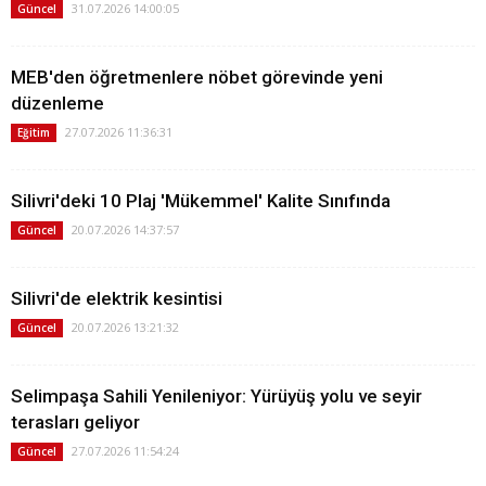
31.07.2026 14:00:05
Güncel
MEB'den öğretmenlere nöbet görevinde yeni
düzenleme
27.07.2026 11:36:31
Eğitim
Silivri'deki 10 Plaj 'Mükemmel' Kalite Sınıfında
20.07.2026 14:37:57
Güncel
Silivri'de elektrik kesintisi
20.07.2026 13:21:32
Güncel
Selimpaşa Sahili Yenileniyor: Yürüyüş yolu ve seyir
terasları geliyor
27.07.2026 11:54:24
Güncel