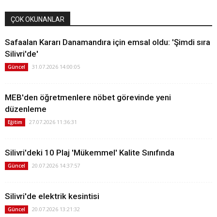
ÇOK OKUNANLAR
Safaalan Kararı Danamandıra için emsal oldu: 'Şimdi sıra
Silivri'de'
31.07.2026 14:00:05
Güncel
MEB'den öğretmenlere nöbet görevinde yeni
düzenleme
27.07.2026 11:36:31
Eğitim
Silivri'deki 10 Plaj 'Mükemmel' Kalite Sınıfında
20.07.2026 14:37:57
Güncel
Silivri'de elektrik kesintisi
20.07.2026 13:21:32
Güncel