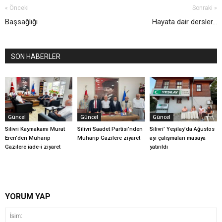
« Önceki
Sonraki »
Başsağlığı
Hayata dair dersler...
SON HABERLER
Güncel
Güncel
Güncel
Silivri Kaymakamı Murat
Silivri Saadet Partisi’nden
Silivri’ Yeşilay’da Ağustos
Eren’den Muharip
Muharip Gazilere ziyaret
ayı çalışmaları masaya
Gazilere iade-i ziyaret
yatırıldı
YORUM YAP