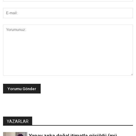
YAZARLAR
Yapay zeka doğal itimatla görüldü (mü