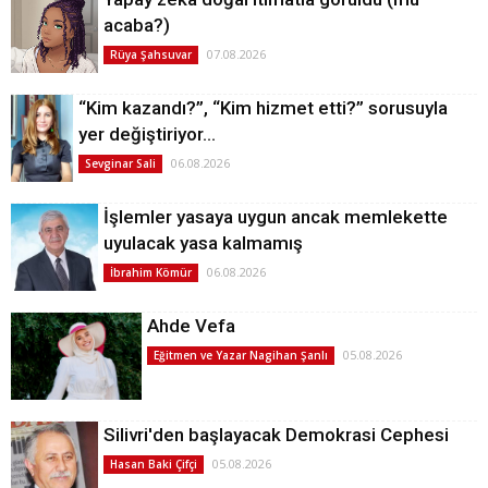
acaba?)
07.08.2026
Rüya Şahsuvar
“Kim kazandı?”, “Kim hizmet etti?” sorusuyla
yer değiştiriyor…
06.08.2026
Sevginar Sali
İşlemler yasaya uygun ancak memlekette
uyulacak yasa kalmamış
06.08.2026
İbrahim Kömür
Ahde Vefa
05.08.2026
Eğitmen ve Yazar Nagihan Şanlı
Silivri'den başlayacak Demokrasi Cephesi
05.08.2026
Hasan Baki Çifçi