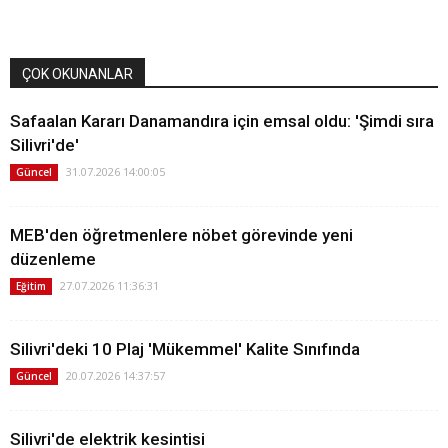
ÇOK OKUNANLAR
Safaalan Kararı Danamandıra için emsal oldu: 'Şimdi sıra
Silivri'de'
31.07.2026 14:00:05
Güncel
MEB'den öğretmenlere nöbet görevinde yeni
düzenleme
27.07.2026 11:36:31
Eğitim
Silivri'deki 10 Plaj 'Mükemmel' Kalite Sınıfında
20.07.2026 14:37:57
Güncel
Silivri'de elektrik kesintisi