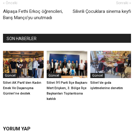
« Önceki
Sonraki »
Alipaşa Fethi Erkoç öğrencileri,
Silivrili Çocuklara sinema keyfi
Barış Manço'yu unutmadı
SON HABERLER
Güncel
Güncel
Güncel
Silivri AK Parti’den Kadın
Silivri İYİ Parti İlçe Başkanı
Silivri’de gıda
Emek Ve Dayanışma
Mert Erişken, 3. Bölge İlçe
işletmelerine denetim
Günleri’ne destek
Başkanları Toplantısına
katıldı
YORUM YAP