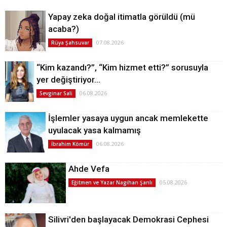
Yapay zeka doğal itimatla görüldü (mü
acaba?)
07.08.2026
Rüya Şahsuvar
“Kim kazandı?”, “Kim hizmet etti?” sorusuyla
yer değiştiriyor…
06.08.2026
Sevginar Sali
İşlemler yasaya uygun ancak memlekette
uyulacak yasa kalmamış
06.08.2026
İbrahim Kömür
Ahde Vefa
05.08.2026
Eğitmen ve Yazar Nagihan Şanlı
Silivri'den başlayacak Demokrasi Cephesi