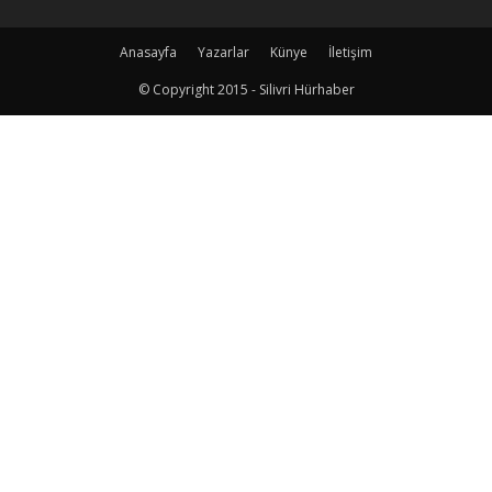
Anasayfa
Yazarlar
Künye
İletişim
© Copyright 2015 - Silivri Hürhaber