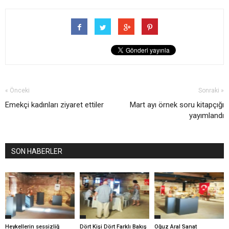
« Önceki
Sonraki »
Emekçi kadınları ziyaret ettiler
Mart ayı örnek soru kitapçığı
yayımlandı
SON HABERLER
Heykellerin sessizliğ
Dört Kişi Dört Farklı Bakış
Oğuz Aral Sanat