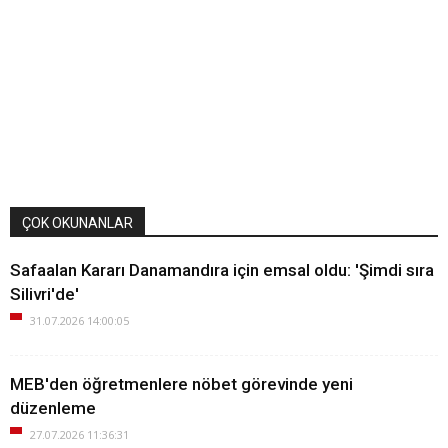
ÇOK OKUNANLAR
Safaalan Kararı Danamandıra için emsal oldu: 'Şimdi sıra
Silivri'de'
31.07.2026 14:00:05
MEB'den öğretmenlere nöbet görevinde yeni
düzenleme
27.07.2026 11:36:31