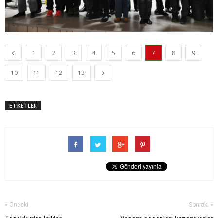
1
2
3
4
5
6
7
8
9
10
11
12
13
ETİKETLER
« Önceki
Sonraki »