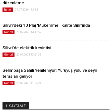
düzenleme
27.07.2026 11:36:31
Eğitim
Silivri'deki 10 Plaj 'Mükemmel' Kalite Sınıfında
20.07.2026 14:37:57
Güncel
Silivri'de elektrik kesintisi
20.07.2026 13:21:32
Güncel
Selimpaşa Sahili Yenileniyor: Yürüyüş yolu ve seyir
terasları geliyor
27.07.2026 11:54:24
Güncel
1. SAYFAMIZ