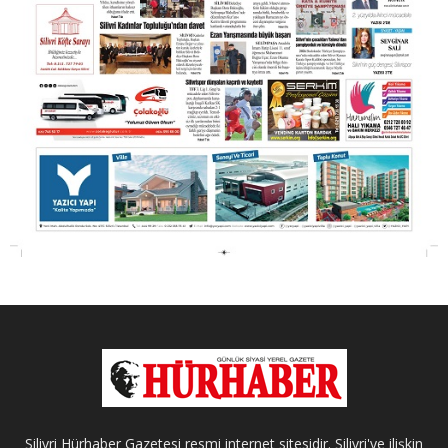
Silivri Hürhaber Gazetesi resmi internet sitesidir. Silivri'ye ilişkin