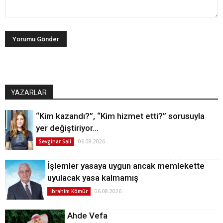
YAZARLAR
“Kim kazandı?”, “Kim hizmet etti?” sorusuyla
yer değiştiriyor…
06.08.2026
Sevginar Sali
İşlemler yasaya uygun ancak memlekette
uyulacak yasa kalmamış
06.08.2026
İbrahim Kömür
Ahde Vefa