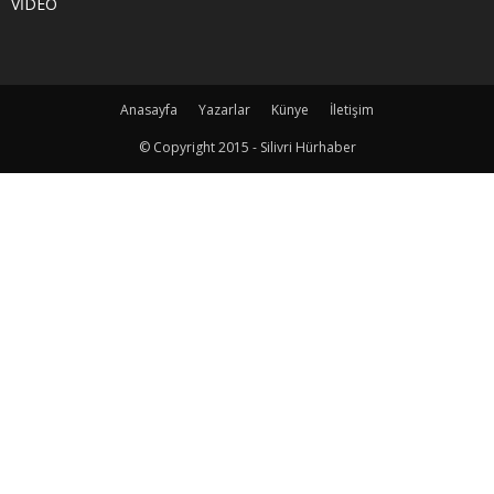
VİDEO
Anasayfa
Yazarlar
Künye
İletişim
© Copyright 2015 - Silivri Hürhaber