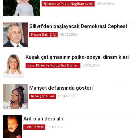
05.08.2026
Eğitmen ve Yazar Nagihan Şanlı
Silivri'den başlayacak Demokrasi Cephesi
05.08.2026
Hasan Baki Çifçi
Kuşak çatışmasının psiko-sosyal dinamikleri
05.08.2026
Uzm. Klinik Psikolog Gül Dümen
Manşet defansında gösteri
05.08.2026
Rüya Şahsuvar
Arif olan ders alır
30.07.2026
Cemil Kenar