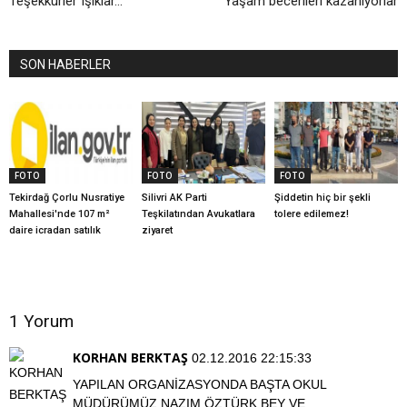
Teşekkürler Işıklar...
Yaşam becerileri kazanıyorlar
SON HABERLER
FOTO
FOTO
FOTO
Tekirdağ Çorlu Nusratiye
Silivri AK Parti
Şiddetin hiç bir şekli
Mahallesi'nde 107 m²
Teşkilatından Avukatlara
tolere edilemez!
daire icradan satılık
ziyaret
1 Yorum
KORHAN BERKTAŞ
02.12.2016 22:15:33
YAPILAN ORGANİZASYONDA BAŞTA OKUL
MÜDÜRÜMÜZ NAZIM ÖZTÜRK BEY VE