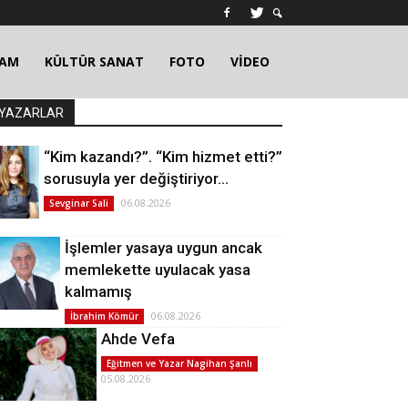
ŞAM
KÜLTÜR SANAT
FOTO
VİDEO
YAZARLAR
“Kim kazandı?”. “Kim hizmet etti?”
sorusuyla yer değiştiriyor…
06.08.2026
Sevginar Sali
İşlemler yasaya uygun ancak
memlekette uyulacak yasa
kalmamış
06.08.2026
İbrahim Kömür
Ahde Vefa
Eğitmen ve Yazar Nagihan Şanlı
05.08.2026