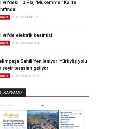
ilivri'deki 10 Plaj 'Mükemmel' Kalite
ınıfında
20.07.2026 14:37:57
üncel
livri'de elektrik kesintisi
20.07.2026 13:21:32
üncel
elimpaşa Sahili Yenileniyor: Yürüyüş yolu
 seyir terasları geliyor
27.07.2026 11:54:24
üncel
1. SAYFAMIZ