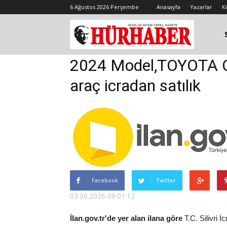
6 Ağustos 2026 Perşembe
Anasayfa
Yazarlar
K
2024 Model,TOYOTA
araç icradan satılık
Facebook
Twitter
03.06.2026 09:01:12
İlan.gov.tr'de yer alan ilana göre
T.C. Silivri 