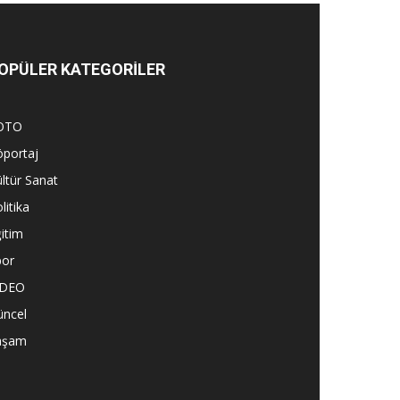
OPÜLER KATEGORİLER
OTO
öportaj
ltür Sanat
litika
itim
por
İDEO
üncel
aşam