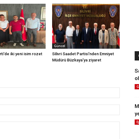
Güncel
rti'de iki yeni isim rozet
Silivri Saadet Partisi'nden Emniyet
Müdürü Büzkaya'ya ziyaret
S
ol
G
M
y
E