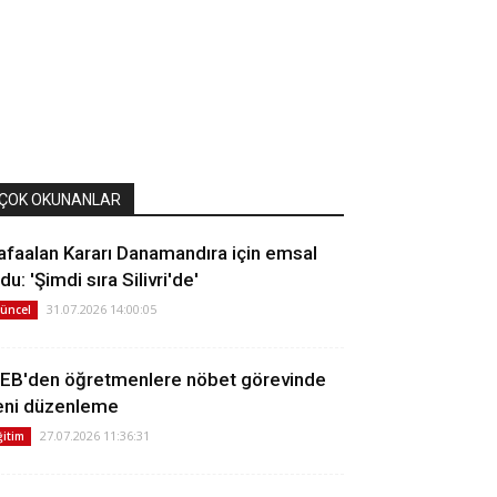
ÇOK OKUNANLAR
afaalan Kararı Danamandıra için emsal
du: 'Şimdi sıra Silivri'de'
31.07.2026 14:00:05
üncel
EB'den öğretmenlere nöbet görevinde
eni düzenleme
27.07.2026 11:36:31
ğitim