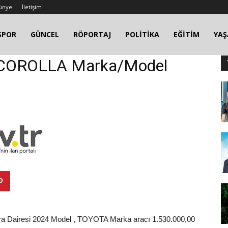
ünye
İletişim
SPOR
GÜNCEL
RÖPORTAJ
POLİTİKA
EĞİTİM
YA
 COROLLA Marka/Model
İcra Dairesi 2024 Model , TOYOTA Marka aracı 1.530.000,00