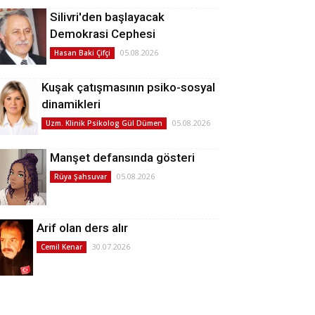
Silivri'den başlayacak
Demokrasi Cephesi
05.08.2026
Hasan Baki Çifçi
Kuşak çatışmasının psiko-sosyal
dinamikleri
05.08.2026
Uzm. Klinik Psikolog Gül Dümen
Manşet defansında gösteri
05.08.2026
Rüya Şahsuvar
Arif olan ders alır
30.07.2026
Cemil Kenar