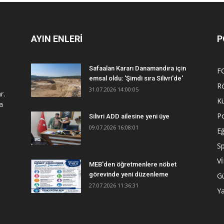
AYIN ENLERİ
P
Safaalan Kararı Danamandıra için
F
emsal oldu: 'Şimdi sıra Silivri'de'
R
31.07.2026 14:00:05
r.
Kü
a
Po
Silivri ADD ailesine yeni üye
09.07.2026 16:08:01
Eğ
S
V
MEB'den öğretmenlere nöbet
görevinde yeni düzenleme
G
27.07.2026 11:36:31
Y