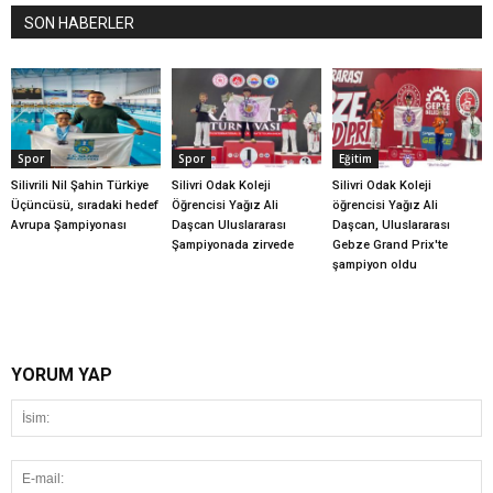
SON HABERLER
Spor
Spor
Eğitim
Silivrili Nil Şahin Türkiye
Silivri Odak Koleji
Silivri Odak Koleji
Üçüncüsü, sıradaki hedef
Öğrencisi Yağız Ali
öğrencisi Yağız Ali
Avrupa Şampiyonası
Daşcan Uluslararası
Daşcan, Uluslararası
Şampiyonada zirvede
Gebze Grand Prix'te
şampiyon oldu
YORUM YAP