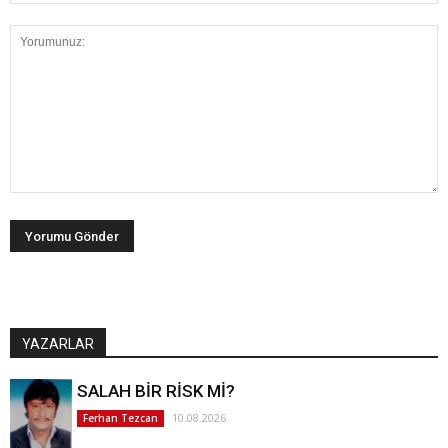
YAZARLAR
SALAH BİR RİSK Mİ?
10.08.2026
Ferhan Tezcan