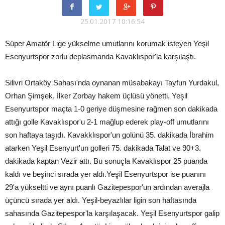
25.01.2017 10:16:54
Süper Amatör Lige yükselme umutlarını korumak isteyen Yeşil
Esenyurtspor zorlu deplasmanda Kavaklıspor'la karşılaştı.
Silivri Ortaköy Sahası'nda oynanan müsabakayı Tayfun Yurdakul,
Orhan Şimşek, İlker Zorbay hakem üçlüsü yönetti. Yeşil
Esenyurtspor maçta 1-0 geriye düşmesine rağmen son dakikada
attığı golle Kavaklıspor'u 2-1 mağlup ederek play-off umutlarını
son haftaya taşıdı. Kavakklıspor'un golünü 35. dakikada İbrahim
atarken Yeşil Esenyurt'un golleri 75. dakikada Talat ve 90+3.
dakikada kaptan Vezir attı. Bu sonuçla Kavaklıspor 25 puanda
kaldı ve beşinci sırada yer aldı.Yeşil Esenyurtspor ise puanını
29'a yükseltti ve aynı puanlı Gazitepespor'un ardından averajla
üçüncü sırada yer aldı. Yeşil-beyazlılar ligin son haftasında
sahasında Gazitepespor'la karşılaşacak. Yeşil Esenyurtspor galip