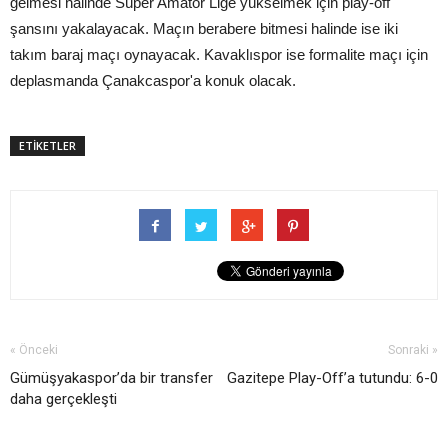
gelmesi halinde Süper Amatör Lige yükselmek için play-off
şansını yakalayacak. Maçın berabere bitmesi halinde ise iki
takım baraj maçı oynayacak. Kavaklıspor ise formalite maçı için
deplasmanda Çanakcaspor'a konuk olacak.
ETİKETLER
« Önceki
Sonraki »
Gümüşyakaspor’da bir transfer
Gazitepe Play-Off’a tutundu: 6-0
daha gerçekleşti