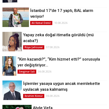
İstanbul 17’de 17 yaptı, BAL alarm
veriyor!
10.08.2026
Ali Kemal Demir
Yapay zeka doğal itimatla görüldü (mü
acaba?)
07.08.2026
Rüya Şahsuvar
“Kim kazandı?”, “Kim hizmet etti?” sorusuyla
yer değiştiriyor…
06.08.2026
Sevginar Sali
İşlemler yasaya uygun ancak memlekette
uyulacak yasa kalmamış
06.08.2026
İbrahim Kömür
Ahde Vefa