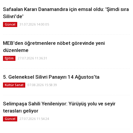
Safaalan Kararı Danamandıra için emsal oldu: 'Şimdi sıra
Silivri'de'
31.07.2026 14:00:05
Güncel
MEB'den öğretmenlere nöbet görevinde yeni
düzenleme
27.07.2026 11:36:31
Eğitim
5. Geleneksel Silivri Panayırı 14 Ağustos’ta
07.08.2026 15:58:39
Kültür Sanat
Selimpaşa Sahili Yenileniyor: Yürüyüş yolu ve seyir
terasları geliyor
27.07.2026 11:54:24
Güncel