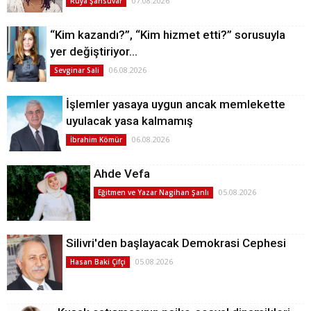
07.08.2026
Rüya Şahsuvar
“Kim kazandı?”, “Kim hizmet etti?” sorusuyla
yer değiştiriyor…
06.08.2026
Sevginar Sali
İşlemler yasaya uygun ancak memlekette
uyulacak yasa kalmamış
06.08.2026
İbrahim Kömür
Ahde Vefa
05.08.2026
Eğitmen ve Yazar Nagihan Şanlı
Silivri'den başlayacak Demokrasi Cephesi
05.08.2026
Hasan Baki Çifçi