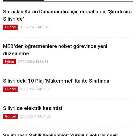
Safaalan Kararı Danamandıra için emsal oldu: 'Şimdi sıra
Silivri'de'
31.07.2026 14:00:05
Güncel
MEB'den öğretmenlere nöbet görevinde yeni
düzenleme
27.07.2026 11:36:31
Eğitim
Silivri'deki 10 Plaj 'Mükemmel' Kalite Sınıfında
20.07.2026 14:37:57
Güncel
Silivri'de elektrik kesintisi
20.07.2026 13:21:32
Güncel
Selimpaşa Sahili Yenileniyor: Yürüyüş yolu ve seyir