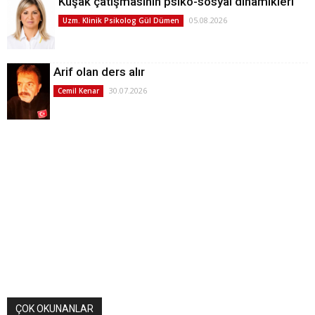
Kuşak çatışmasının psiko-sosyal dinamikleri
05.08.2026
Uzm. Klinik Psikolog Gül Dümen
Arif olan ders alır
30.07.2026
Cemil Kenar
ÇOK OKUNANLAR