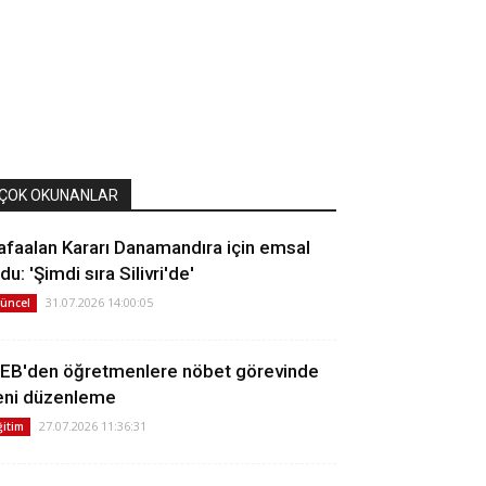
ÇOK OKUNANLAR
afaalan Kararı Danamandıra için emsal
du: 'Şimdi sıra Silivri'de'
31.07.2026 14:00:05
üncel
EB'den öğretmenlere nöbet görevinde
eni düzenleme
27.07.2026 11:36:31
ğitim