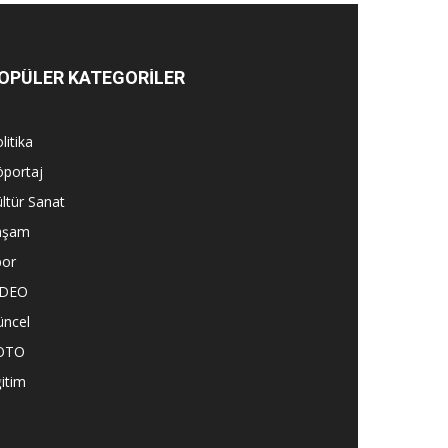
OPÜLER KATEGORİLER
litika
öportaj
ltür Sanat
aşam
por
İDEO
üncel
OTO
itim