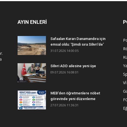
AYIN ENLERİ
P
Safaalan Kararı Danamandıra için
Po
emsal oldu: 'Şimdi sıra Silivri'de'
R
31.07.2026 14:00:05
r.
Kü
a
Y
Silivri ADD ailesine yeni üye
09.07.2026 16:08:01
S
V
G
MEB'den öğretmenlere nöbet
görevinde yeni düzenleme
F
27.07.2026 11:36:31
Eğ