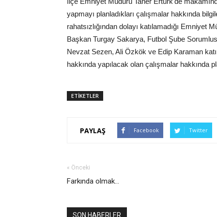
İlçe Emniyet Müdürü Taner Ertürk'de makamında zi
yapmayı planladıkları çalışmalar hakkında bilgil
rahatsızlığından dolayı katılamadığı Emniyet M
Başkan Turgay Sakarya, Futbol Şube Sorumlus
Nevzat Sezen, Ali Özkök ve Edip Karaman katılı
hakkında yapılacak olan çalışmalar hakkında p
ETİKETLER
PAYLAŞ
Facebook
Twitter
« Önceki
Farkında olmak...
SON HABERLER