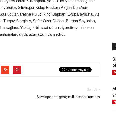
yaret edildi. Silivrisporlu yöneticiler yeni sezon içinde
er verdiler. Silivrispor Kulüp Başkanı Akgün Duru'nun
üdürlüğü ziyaretine Kulüp İkinci Başkanı Eyüp Bayburtlu, As
u Turgay Sezginer, Sefer Özer Doğan, Burhan Soyaslan,
m sağladı. Yaklaşık bir saat süren ziyarette yeni sezon
lanlamalardan da uzun uzun bahsedildi.
S
ol
G
M
Sonraki »
y
Silivrispor’da genç milli stoper tamam
E