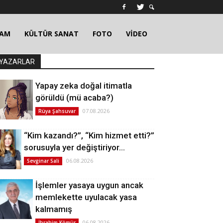
ŞAM
KÜLTÜR SANAT
FOTO
VİDEO
YAZARLAR
Yapay zeka doğal itimatla
görüldü (mü acaba?)
07.08.2026
Rüya Şahsuvar
“Kim kazandı?”, “Kim hizmet etti?”
sorusuyla yer değiştiriyor…
06.08.2026
Sevginar Sali
İşlemler yasaya uygun ancak
memlekette uyulacak yasa
kalmamış
06.08.2026
İbrahim Kömür