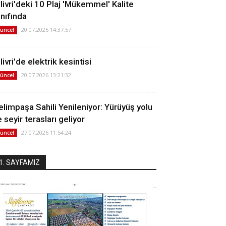
ilivri'deki 10 Plaj 'Mükemmel' Kalite
ınıfında
20.07.2026 14:37:57
üncel
livri'de elektrik kesintisi
20.07.2026 13:21:32
üncel
elimpaşa Sahili Yenileniyor: Yürüyüş yolu
 seyir terasları geliyor
27.07.2026 11:54:24
üncel
1. SAYFAMIZ