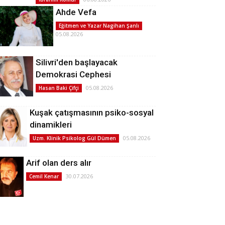
Ahde Vefa
Eğitmen ve Yazar Nagihan Şanlı
05.08.2026
Silivri'den başlayacak
Demokrasi Cephesi
05.08.2026
Hasan Baki Çifçi
Kuşak çatışmasının psiko-sosyal
dinamikleri
05.08.2026
Uzm. Klinik Psikolog Gül Dümen
Arif olan ders alır
30.07.2026
Cemil Kenar