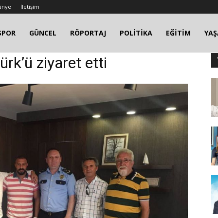
ünye
İletişim
SPOR
GÜNCEL
RÖPORTAJ
POLİTİKA
EĞİTİM
YA
ürk’ü ziyaret etti