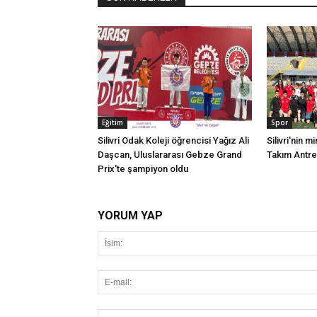
Eğitim
Spor
Silivri Odak Koleji öğrencisi Yağız Ali
Silivri'nin mi
Daşcan, Uluslararası Gebze Grand
Takım Antr
Prix'te şampiyon oldu
YORUM YAP