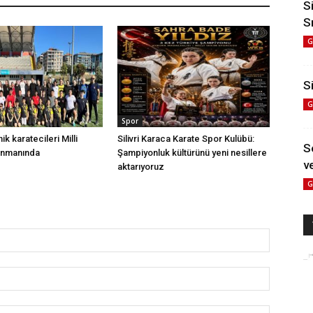
S
S
G
Si
G
Spor
nik karatecileri Milli
Silivri Karaca Karate Spor Kulübü:
S
enmanında
Şampiyonluk kültürünü yeni nesillere
ve
aktarıyoruz
G