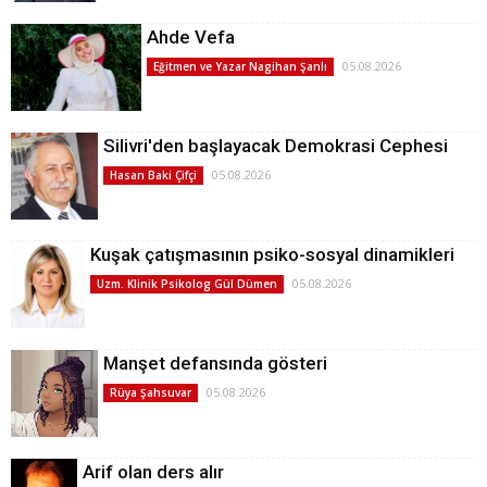
Ahde Vefa
05.08.2026
Eğitmen ve Yazar Nagihan Şanlı
Silivri'den başlayacak Demokrasi Cephesi
05.08.2026
Hasan Baki Çifçi
Kuşak çatışmasının psiko-sosyal dinamikleri
05.08.2026
Uzm. Klinik Psikolog Gül Dümen
Manşet defansında gösteri
05.08.2026
Rüya Şahsuvar
Arif olan ders alır