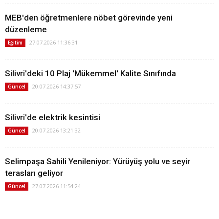
MEB'den öğretmenlere nöbet görevinde yeni
düzenleme
27.07.2026 11:36:31
Eğitim
Silivri'deki 10 Plaj 'Mükemmel' Kalite Sınıfında
20.07.2026 14:37:57
Güncel
Silivri'de elektrik kesintisi
20.07.2026 13:21:32
Güncel
Selimpaşa Sahili Yenileniyor: Yürüyüş yolu ve seyir
terasları geliyor
27.07.2026 11:54:24
Güncel