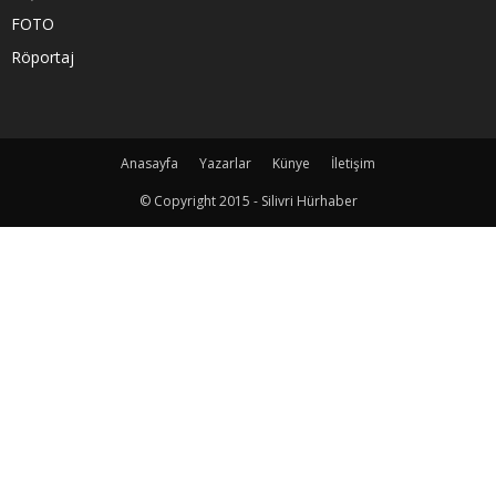
FOTO
Röportaj
Anasayfa
Yazarlar
Künye
İletişim
© Copyright 2015 - Silivri Hürhaber