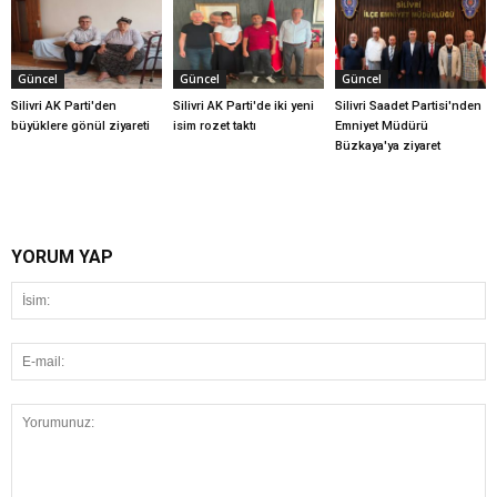
Güncel
Güncel
Güncel
Silivri AK Parti'den
Silivri AK Parti'de iki yeni
Silivri Saadet Partisi'nden
büyüklere gönül ziyareti
isim rozet taktı
Emniyet Müdürü
Büzkaya'ya ziyaret
YORUM YAP