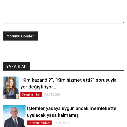
YAZARLAR
“Kim kazandı?”, “Kim hizmet etti?” sorusuyla
yer değiştiriyor…
06.08.2026
Sevginar Sali
İşlemler yasaya uygun ancak memlekette
uyulacak yasa kalmamış
06.08.2026
İbrahim Kömür