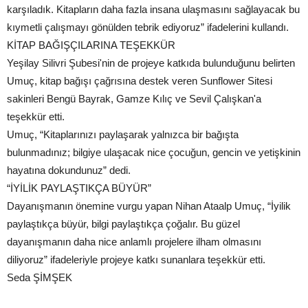
karşıladık. Kitapların daha fazla insana ulaşmasını sağlayacak bu
kıymetli çalışmayı gönülden tebrik ediyoruz” ifadelerini kullandı.
KİTAP BAĞIŞÇILARINA TEŞEKKÜR
Yeşilay Silivri Şubesi'nin de projeye katkıda bulunduğunu belirten
Umuç, kitap bağışı çağrısına destek veren Sunflower Sitesi
sakinleri Bengü Bayrak, Gamze Kılıç ve Sevil Çalışkan'a
teşekkür etti.
Umuç, “Kitaplarınızı paylaşarak yalnızca bir bağışta
bulunmadınız; bilgiye ulaşacak nice çocuğun, gencin ve yetişkinin
hayatına dokundunuz” dedi.
“İYİLİK PAYLAŞTIKÇA BÜYÜR”
Dayanışmanın önemine vurgu yapan Nihan Ataalp Umuç, “İyilik
paylaştıkça büyür, bilgi paylaştıkça çoğalır. Bu güzel
dayanışmanın daha nice anlamlı projelere ilham olmasını
diliyoruz” ifadeleriyle projeye katkı sunanlara teşekkür etti.
Seda ŞİMŞEK