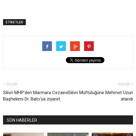
ETİKETLER
« Önceki
Sonraki »
Silivri MHP’den Marmara Cezaevi
Silivri Müftülüğüne Mehmet Uzun
Başhekimi Dr. Balcı’ya ziyaret
atandı
SON HABERLER