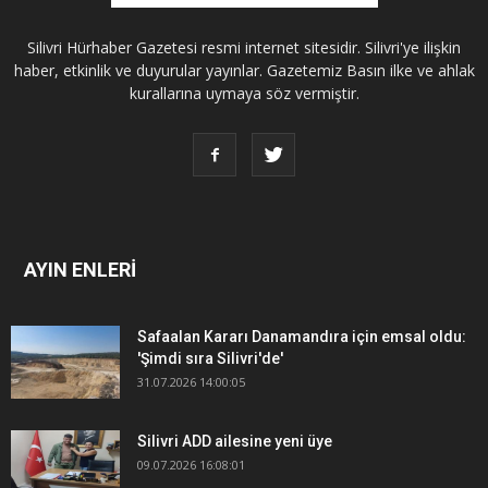
Silivri Hürhaber Gazetesi resmi internet sitesidir. Silivri'ye ilişkin
haber, etkinlik ve duyurular yayınlar. Gazetemiz Basın ilke ve ahlak
kurallarına uymaya söz vermiştir.
AYIN ENLERİ
Safaalan Kararı Danamandıra için emsal oldu:
'Şimdi sıra Silivri'de'
31.07.2026 14:00:05
Silivri ADD ailesine yeni üye
09.07.2026 16:08:01