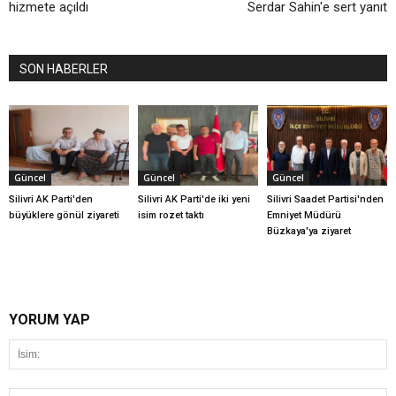
hizmete açıldı
Serdar Sahin'e sert yanıt
SON HABERLER
Güncel
Güncel
Güncel
Silivri AK Parti'den
Silivri AK Parti'de iki yeni
Silivri Saadet Partisi'nden
büyüklere gönül ziyareti
isim rozet taktı
Emniyet Müdürü
Büzkaya'ya ziyaret
YORUM YAP