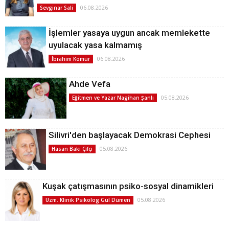
06.08.2026
Sevginar Sali
İşlemler yasaya uygun ancak memlekette
uyulacak yasa kalmamış
06.08.2026
İbrahim Kömür
Ahde Vefa
05.08.2026
Eğitmen ve Yazar Nagihan Şanlı
Silivri'den başlayacak Demokrasi Cephesi
05.08.2026
Hasan Baki Çifçi
Kuşak çatışmasının psiko-sosyal dinamikleri
05.08.2026
Uzm. Klinik Psikolog Gül Dümen