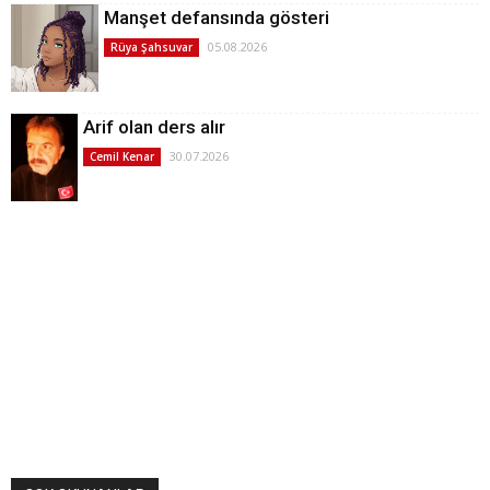
Manşet defansında gösteri
05.08.2026
Rüya Şahsuvar
Arif olan ders alır
30.07.2026
Cemil Kenar