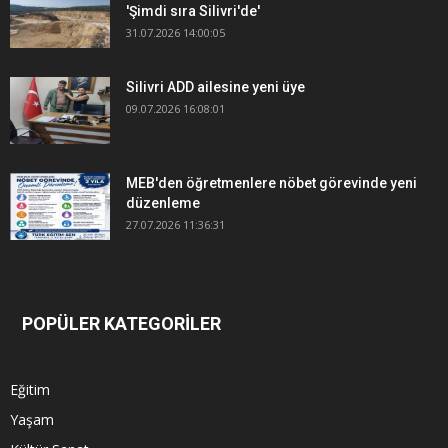
'Şimdi sıra Silivri'de'
31.07.2026 14:00:05
Silivri ADD ailesine yeni üye
09.07.2026 16:08:01
MEB'den öğretmenlere nöbet görevinde yeni
düzenleme
27.07.2026 11:36:31
POPÜLER KATEGORİLER
Eğitim
Yaşam