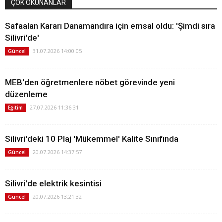
ÇOK OKUNANLAR
Safaalan Kararı Danamandıra için emsal oldu: 'Şimdi sıra
Silivri'de'
31.07.2026 14:00:05
Güncel
MEB'den öğretmenlere nöbet görevinde yeni
düzenleme
27.07.2026 11:36:31
Eğitim
Silivri'deki 10 Plaj 'Mükemmel' Kalite Sınıfında
20.07.2026 14:37:57
Güncel
Silivri'de elektrik kesintisi
20.07.2026 13:21:32
Güncel