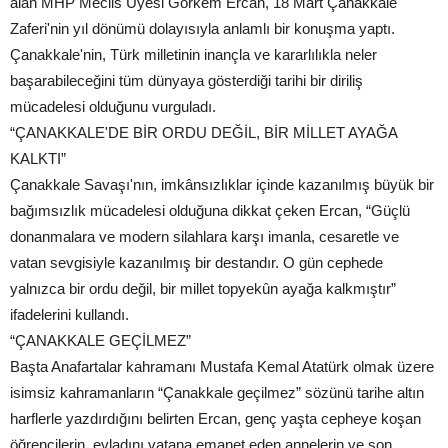
alan MHP Meclis Üyesi Görkem Ercan, 18 Mart Çanakkale
Zaferi'nin yıl dönümü dolayısıyla anlamlı bir konuşma yaptı.
Çanakkale'nin, Türk milletinin inançla ve kararlılıkla neler
başarabileceğini tüm dünyaya gösterdiği tarihi bir diriliş
mücadelesi olduğunu vurguladı.
“ÇANAKKALE'DE BİR ORDU DEĞİL, BİR MİLLET AYAĞA
KALKTI”
Çanakkale Savaşı'nın, imkânsızlıklar içinde kazanılmış büyük bir
bağımsızlık mücadelesi olduğuna dikkat çeken Ercan, “Güçlü
donanmalara ve modern silahlara karşı imanla, cesaretle ve
vatan sevgisiyle kazanılmış bir destandır. O gün cephede
yalnızca bir ordu değil, bir millet topyekûn ayağa kalkmıştır”
ifadelerini kullandı.
“ÇANAKKALE GEÇİLMEZ”
Başta Anafartalar kahramanı Mustafa Kemal Atatürk olmak üzere
isimsiz kahramanların “Çanakkale geçilmez” sözünü tarihe altın
harflerle yazdırdığını belirten Ercan, genç yaşta cepheye koşan
öğrencilerin, evladını vatana emanet eden annelerin ve son