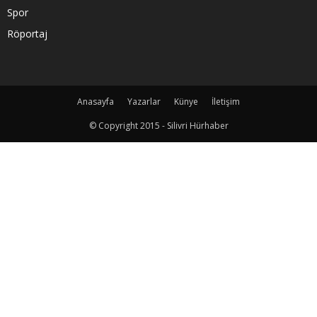
Spor
Röportaj
Anasayfa
Yazarlar
Künye
İletişim
© Copyright 2015 - Silivri Hürhaber