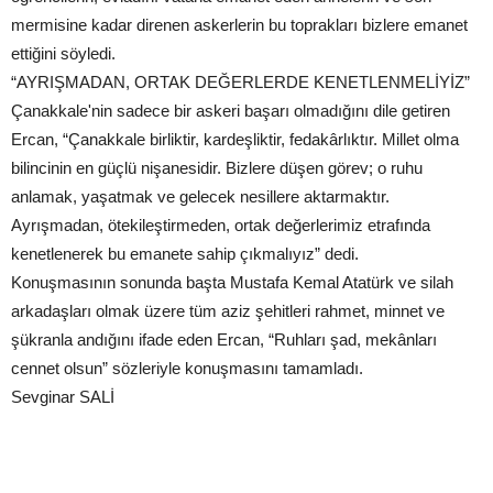
mermisine kadar direnen askerlerin bu toprakları bizlere emanet
ettiğini söyledi.
“AYRIŞMADAN, ORTAK DEĞERLERDE KENETLENMELİYİZ”
Çanakkale'nin sadece bir askeri başarı olmadığını dile getiren
Ercan, “Çanakkale birliktir, kardeşliktir, fedakârlıktır. Millet olma
bilincinin en güçlü nişanesidir. Bizlere düşen görev; o ruhu
anlamak, yaşatmak ve gelecek nesillere aktarmaktır.
Ayrışmadan, ötekileştirmeden, ortak değerlerimiz etrafında
kenetlenerek bu emanete sahip çıkmalıyız” dedi.
Konuşmasının sonunda başta Mustafa Kemal Atatürk ve silah
arkadaşları olmak üzere tüm aziz şehitleri rahmet, minnet ve
şükranla andığını ifade eden Ercan, “Ruhları şad, mekânları
cennet olsun” sözleriyle konuşmasını tamamladı.
Sevginar SALİ