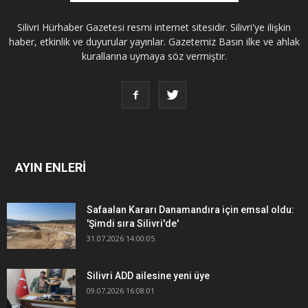
Silivri Hürhaber Gazetesi resmi internet sitesidir. Silivri'ye ilişkin
haber, etkinlik ve duyurular yayınlar. Gazetemiz Basın ilke ve ahlak
kurallarına uymaya söz vermiştir.
AYIN ENLERİ
Safaalan Kararı Danamandıra için emsal oldu:
'Şimdi sıra Silivri'de'
31.07.2026 14:00:05
Silivri ADD ailesine yeni üye
09.07.2026 16:08:01