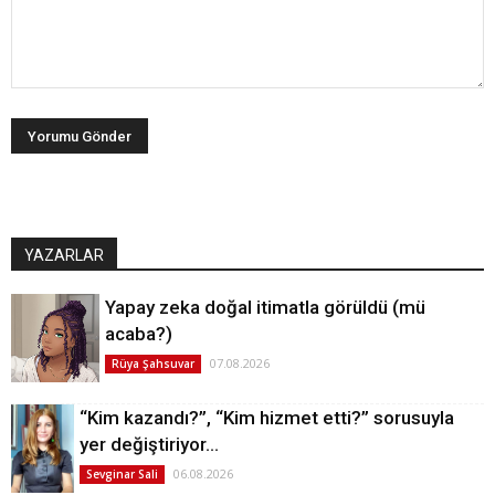
YAZARLAR
Yapay zeka doğal itimatla görüldü (mü
acaba?)
07.08.2026
Rüya Şahsuvar
“Kim kazandı?”, “Kim hizmet etti?” sorusuyla
yer değiştiriyor…
06.08.2026
Sevginar Sali