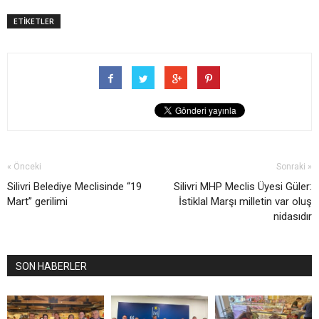
ETİKETLER
« Önceki
Sonraki »
Silivri Belediye Meclisinde “19
Silivri MHP Meclis Üyesi Güler:
Mart” gerilimi
İstiklal Marşı milletin var oluş
nidasıdır
SON HABERLER