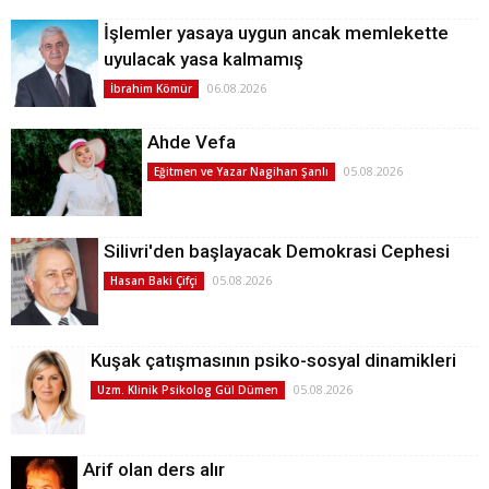
İşlemler yasaya uygun ancak memlekette
uyulacak yasa kalmamış
06.08.2026
İbrahim Kömür
Ahde Vefa
05.08.2026
Eğitmen ve Yazar Nagihan Şanlı
Silivri'den başlayacak Demokrasi Cephesi
05.08.2026
Hasan Baki Çifçi
Kuşak çatışmasının psiko-sosyal dinamikleri
05.08.2026
Uzm. Klinik Psikolog Gül Dümen
Arif olan ders alır